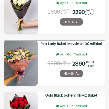
Aynı Gün Teslimat
2800
2290
,00 TL
,00 TL
+ KDV
+ KDV
HEMEN AL
Pink Lady Buket Mevsimin Güzellikleri
Aynı Gün Teslimat
3890
2890
,00 TL
,00 TL
+ KDV
+ KDV
HEMEN AL
Gold Black bohem 11li Mix Buket
Aynı Gün Teslimat