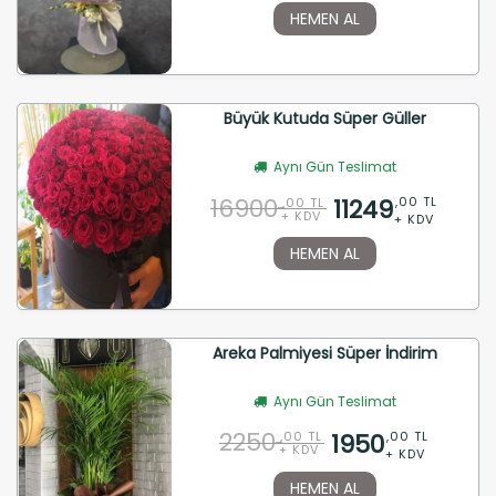
HEMEN AL
Büyük Kutuda Süper Güller
Aynı Gün Teslimat
16900
11249
,00 TL
,00 TL
+ KDV
+ KDV
HEMEN AL
Areka Palmiyesi Süper İndirim
Aynı Gün Teslimat
2250
1950
,00 TL
,00 TL
+ KDV
+ KDV
HEMEN AL