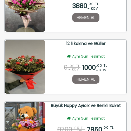
3880
,00 TL
+ KDV
HEMEN AL
12 li kokina ve Güller
Aynı Gün Teslimat
0
1000
,00 TL
,00 TL
+ KDV
+ KDV
HEMEN AL
Büyük Happy Ayıcık ve Renkli Buket
Aynı Gün Teslimat
8700
7850
,00 TL
,00 TL