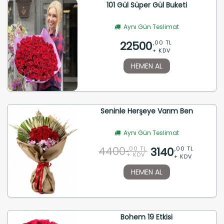
101 Gül Süper Gül Buketi
Aynı Gün Teslimat
22500
,00 TL
+ KDV
HEMEN AL
Seninle Herşeye Varım Ben
Aynı Gün Teslimat
4400
3140
,00 TL
,00 TL
+ KDV
+ KDV
HEMEN AL
Bohem 19 Etkisi