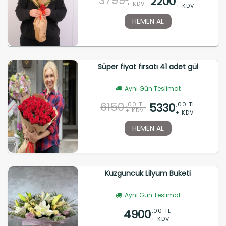
3799
2200
+ KDV
+ KDV
HEMEN AL
Süper fiyat fırsatı 41 adet gül
Aynı Gün Teslimat
6150
5330
,00 TL
,00 TL
+ KDV
+ KDV
HEMEN AL
Kuzguncuk Lilyum Buketi
Aynı Gün Teslimat
4900
,00 TL
+ KDV