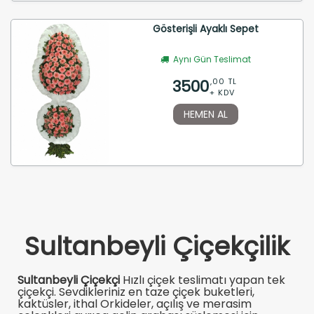
Gösterişli Ayaklı Sepet
Aynı Gün Teslimat
3500
,00 TL
+ KDV
HEMEN AL
Sultanbeyli Çiçekçilik
Sultanbeyli Çiçekçi
Hızlı çiçek teslimatı yapan tek
çiçekçi. Sevdikleriniz en taze çiçek buketleri,
kaktüsler, ithal Orkideler, açılış ve merasim