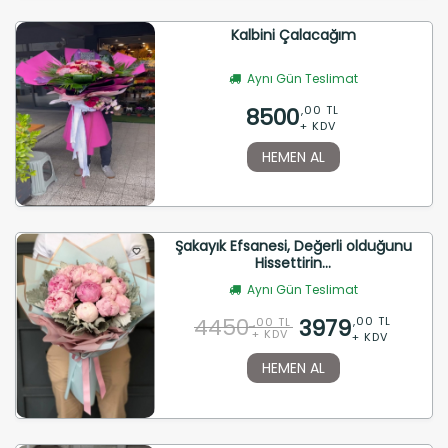
Kalbini Çalacağım
Aynı Gün Teslimat
8500
,00 TL
+ KDV
HEMEN AL
Şakayık Efsanesi, Değerli olduğunu
Hissettirin...
Aynı Gün Teslimat
4450
3979
,00 TL
,00 TL
+ KDV
+ KDV
HEMEN AL