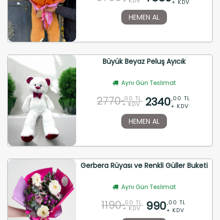
+ KDV
+ KDV
HEMEN AL
Büyük Beyaz Peluş Ayıcık
Aynı Gün Teslimat
2770
2340
,00 TL
,00 TL
+ KDV
+ KDV
HEMEN AL
Gerbera Rüyası ve Renkli Güller Buketi
Aynı Gün Teslimat
1190
990
,00 TL
,00 TL
+ KDV
+ KDV