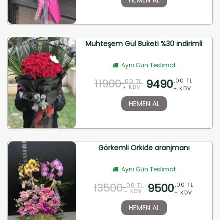
Muhteşem Gül Buketi %30 indirimli
Aynı Gün Teslimat
11900
9490
,00 TL
,00 TL
+ KDV
+ KDV
HEMEN AL
Görkemli Orkide aranjmanı
Aynı Gün Teslimat
13500
9500
,00 TL
,00 TL
+ KDV
+ KDV
HEMEN AL