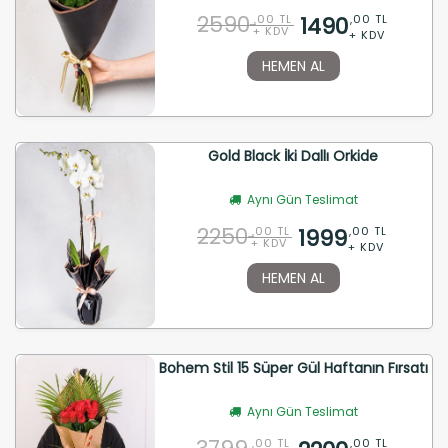
2590
1490
,00 TL
,00 TL
+ KDV
+ KDV
HEMEN AL
Gold Black İki Dallı Orkide
Aynı Gün Teslimat
2250
1999
,00 TL
,00 TL
+ KDV
+ KDV
HEMEN AL
Bohem Stil 15 Süper Gül Haftanın Fırsatı
Aynı Gün Teslimat
,00 TL
,00 TL