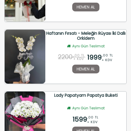
HEMEN AL
Haftanın Fırsatı - Meleğin Rüyası İki Dallı
Orkidem
Aynı Gün Teslimat
2200
1999
,00 TL
,00 TL
+ KDV
+ KDV
HEMEN AL
Lady Papatyam Papatya Buketi
Aynı Gün Teslimat
1599
,00 TL
+ KDV
HEMEN AL