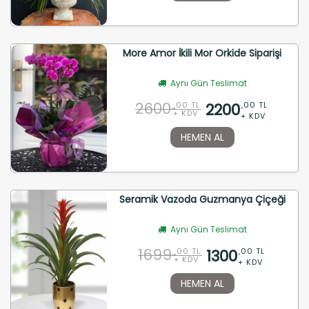
More Amor İkili Mor Orkide Siparişi
Aynı Gün Teslimat
2600
2200
,00 TL
,00 TL
+ KDV
+ KDV
HEMEN AL
Seramik Vazoda Guzmanya Çiçeği
Aynı Gün Teslimat
1699
1300
,00 TL
,00 TL
+ KDV
+ KDV
HEMEN AL