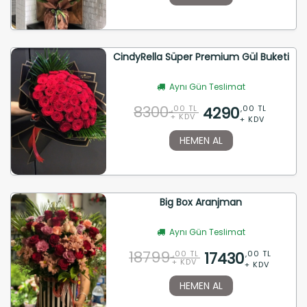
CindyRella Süper Premium Gül Buketi
Aynı Gün Teslimat
8300
4290
,00 TL
,00 TL
+ KDV
+ KDV
HEMEN AL
Big Box Aranjman
Aynı Gün Teslimat
18799
17430
,00 TL
,00 TL
+ KDV
+ KDV
HEMEN AL