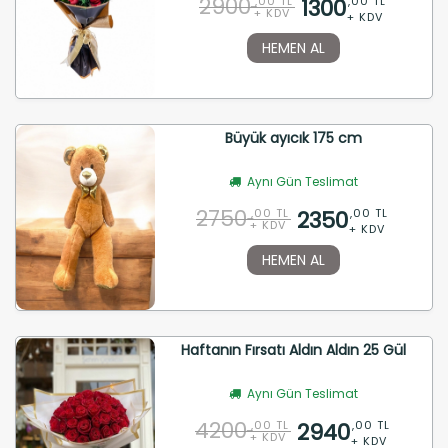
2900
1300
,00 TL
,00 TL
+ KDV
+ KDV
HEMEN AL
Büyük ayıcık 175 cm
Aynı Gün Teslimat
2750
2350
,00 TL
,00 TL
+ KDV
+ KDV
HEMEN AL
Haftanın Fırsatı Aldın Aldın 25 Gül
Aynı Gün Teslimat
4200
2940
,00 TL
,00 TL
+ KDV
+ KDV