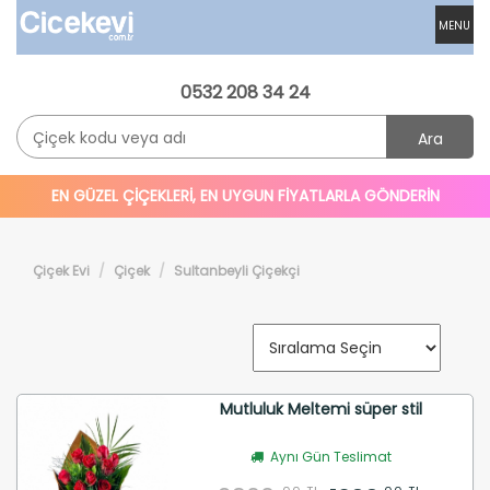
MENU
0532 208 34 24
Ara
EN GÜZEL ÇİÇEKLERİ, EN UYGUN FİYATLARLA GÖNDERİN
Çiçek Evi
Çiçek
Sultanbeyli Çiçekçi
Mutluluk Meltemi süper stil
Aynı Gün Teslimat