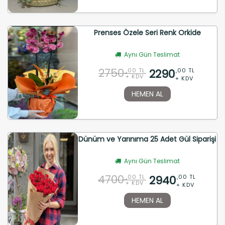
Prenses Özele Seri Renk Orkide
Aynı Gün Teslimat
2750
2290
,00 TL
,00 TL
+ KDV
+ KDV
HEMEN AL
Dünüm ve Yarınıma 25 Adet Gül Siparişi
Aynı Gün Teslimat
4700
2940
,00 TL
,00 TL
+ KDV
+ KDV
HEMEN AL