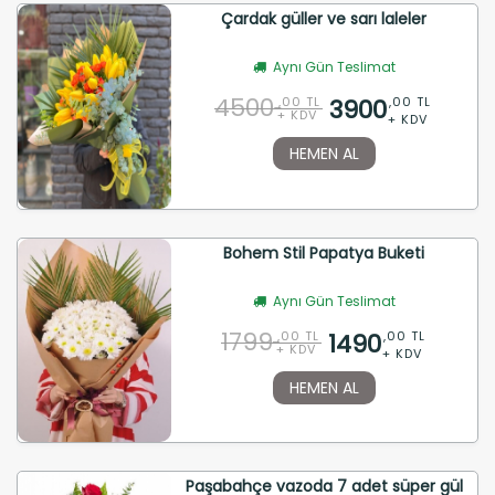
Çardak güller ve sarı laleler
Aynı Gün Teslimat
4500
3900
,00 TL
,00 TL
+ KDV
+ KDV
HEMEN AL
Bohem Stil Papatya Buketi
Aynı Gün Teslimat
1799
1490
,00 TL
,00 TL
+ KDV
+ KDV
HEMEN AL
Paşabahçe vazoda 7 adet süper gül