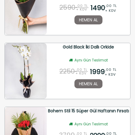
2590
1490
,00 TL
,00 TL
+ KDV
+ KDV
HEMEN AL
Gold Black İki Dallı Orkide
Aynı Gün Teslimat
2250
1999
,00 TL
,00 TL
+ KDV
+ KDV
HEMEN AL
Bohem Stil 15 Süper Gül Haftanın Fırsatı
Aynı Gün Teslimat
,00 TL
,00 TL