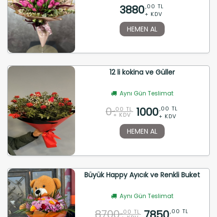
3880
,00 TL
+ KDV
HEMEN AL
12 li kokina ve Güller
Aynı Gün Teslimat
0
1000
,00 TL
,00 TL
+ KDV
+ KDV
HEMEN AL
Büyük Happy Ayıcık ve Renkli Buket
Aynı Gün Teslimat
8700
7850
,00 TL
,00 TL