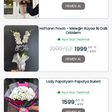
HEMEN AL
Haftanın Fırsatı - Meleğin Rüyası İki Dallı
Orkidem
Aynı Gün Teslimat
2200
1999
,00 TL
,00 TL
+ KDV
+ KDV
HEMEN AL
Lady Papatyam Papatya Buketi
Aynı Gün Teslimat
1599
,00 TL
+ KDV
HEMEN AL