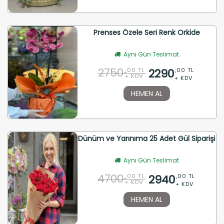
Prenses Özele Seri Renk Orkide
Aynı Gün Teslimat
2750
2290
,00 TL
,00 TL
+ KDV
+ KDV
HEMEN AL
Dünüm ve Yarınıma 25 Adet Gül Siparişi
Aynı Gün Teslimat
4700
2940
,00 TL
,00 TL
+ KDV
+ KDV
HEMEN AL