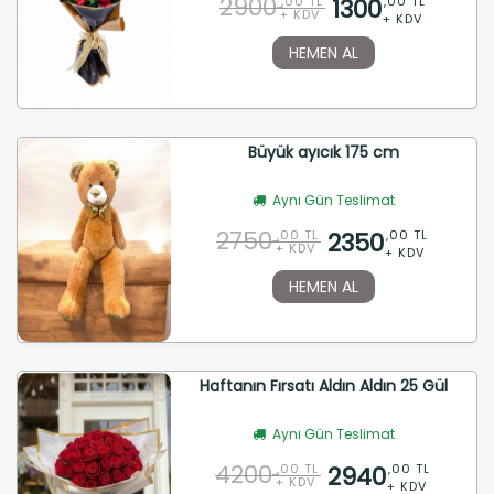
2900
1300
,00 TL
,00 TL
+ KDV
+ KDV
HEMEN AL
Büyük ayıcık 175 cm
Aynı Gün Teslimat
2750
2350
,00 TL
,00 TL
+ KDV
+ KDV
HEMEN AL
Haftanın Fırsatı Aldın Aldın 25 Gül
Aynı Gün Teslimat
4200
2940
,00 TL
,00 TL
+ KDV
+ KDV