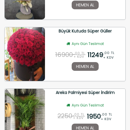
HEMEN AL
Büyük Kutuda Süper Güller
Aynı Gün Teslimat
16900
11249
,00 TL
,00 TL
+ KDV
+ KDV
HEMEN AL
Areka Palmiyesi Süper İndirim
Aynı Gün Teslimat
2250
1950
,00 TL
,00 TL
+ KDV
+ KDV
HEMEN AL