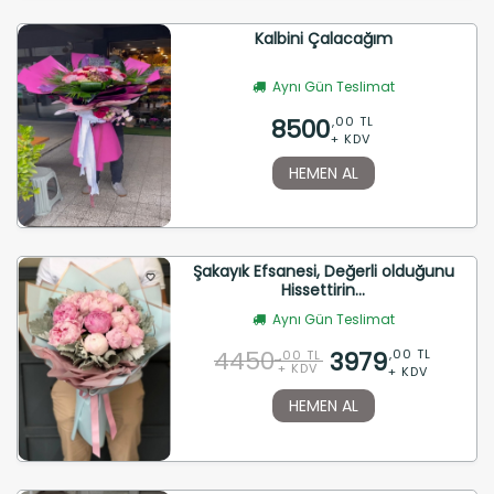
Kalbini Çalacağım
Aynı Gün Teslimat
8500
,00 TL
+ KDV
HEMEN AL
Şakayık Efsanesi, Değerli olduğunu
Hissettirin...
Aynı Gün Teslimat
4450
3979
,00 TL
,00 TL
+ KDV
+ KDV
HEMEN AL