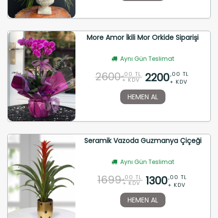
More Amor İkili Mor Orkide Siparişi
Aynı Gün Teslimat
2600
2200
,00 TL
,00 TL
+ KDV
+ KDV
HEMEN AL
Seramik Vazoda Guzmanya Çiçeği
Aynı Gün Teslimat
1699
1300
,00 TL
,00 TL
+ KDV
+ KDV
HEMEN AL