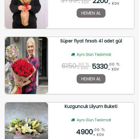
3799
2200
+ KDV
+ KDV
HEMEN AL
Süper fiyat fırsatı 41 adet gül
Aynı Gün Teslimat
6150
5330
,00 TL
,00 TL
+ KDV
+ KDV
HEMEN AL
Kuzguncuk Lilyum Buketi
Aynı Gün Teslimat
4900
,00 TL
+ KDV