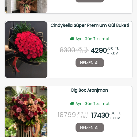
CindyRella Süper Premium Gül Buketi
Aynı Gün Teslimat
8300
4290
,00 TL
,00 TL
+ KDV
+ KDV
HEMEN AL
Big Box Aranjman
Aynı Gün Teslimat
18799
17430
,00 TL
,00 TL
+ KDV
+ KDV
HEMEN AL