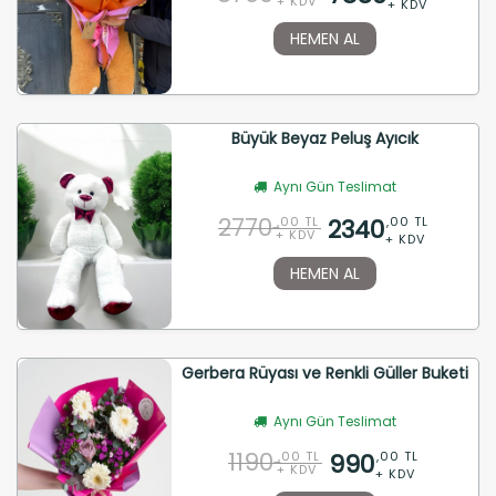
+ KDV
+ KDV
HEMEN AL
Büyük Beyaz Peluş Ayıcık
Aynı Gün Teslimat
2770
2340
,00 TL
,00 TL
+ KDV
+ KDV
HEMEN AL
Gerbera Rüyası ve Renkli Güller Buketi
Aynı Gün Teslimat
1190
990
,00 TL
,00 TL
+ KDV
+ KDV