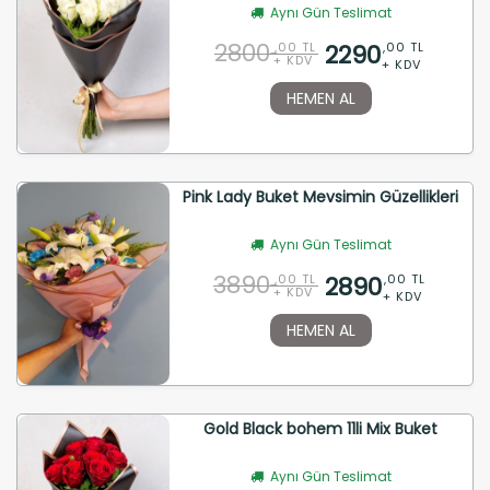
Aynı Gün Teslimat
2800
2290
,00 TL
,00 TL
+ KDV
+ KDV
HEMEN AL
Pink Lady Buket Mevsimin Güzellikleri
Aynı Gün Teslimat
3890
2890
,00 TL
,00 TL
+ KDV
+ KDV
HEMEN AL
Gold Black bohem 11li Mix Buket
Aynı Gün Teslimat