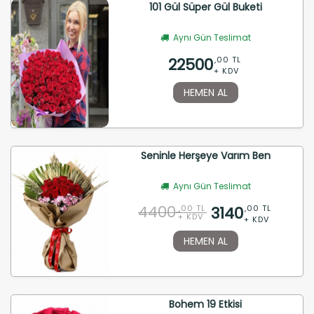
101 Gül Süper Gül Buketi
Aynı Gün Teslimat
22500
,00 TL
+ KDV
HEMEN AL
Seninle Herşeye Varım Ben
Aynı Gün Teslimat
4400
3140
,00 TL
,00 TL
+ KDV
+ KDV
HEMEN AL
Bohem 19 Etkisi