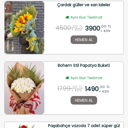
Çardak güller ve sarı laleler
Aynı Gün Teslimat
4500
3900
,00 TL
,00 TL
+ KDV
+ KDV
HEMEN AL
Bohem Stil Papatya Buketi
Aynı Gün Teslimat
1799
1490
,00 TL
,00 TL
+ KDV
+ KDV
HEMEN AL
Paşabahçe vazoda 7 adet süper gül