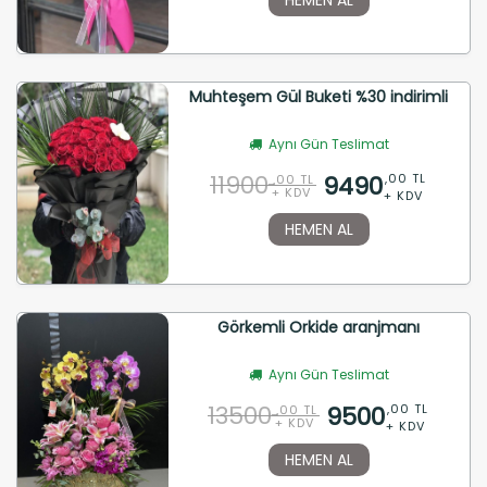
Muhteşem Gül Buketi %30 indirimli
Aynı Gün Teslimat
11900
9490
,00 TL
,00 TL
+ KDV
+ KDV
HEMEN AL
Görkemli Orkide aranjmanı
Aynı Gün Teslimat
13500
9500
,00 TL
,00 TL
+ KDV
+ KDV
HEMEN AL