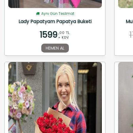
Aynı Gün Teslimat
Lady Papatyam Papatya Buketi
Muh
1599
,00 TL
+ KDV
HEMEN AL