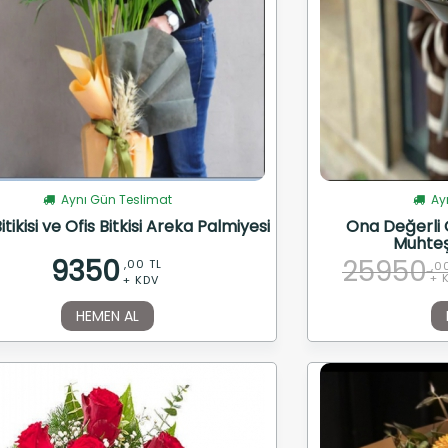
Aynı Gün Teslimat
Ayn
itikisi ve Ofis Bitkisi Areka Palmiyesi
Ona Değerli O
Muhteş
9350
25950
,00 TL
,0
+ 
+ KDV
HEMEN AL