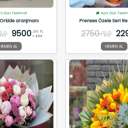
ı Gün Teslimat
Aynı Gün Tesli
Orkide aranjmanı
Prenses Özele Seri Re
9500
2750
22
,00 TL
00 TL
,00 TL
 KDV
+ KDV
+ KDV
HEMEN AL
HEMEN AL