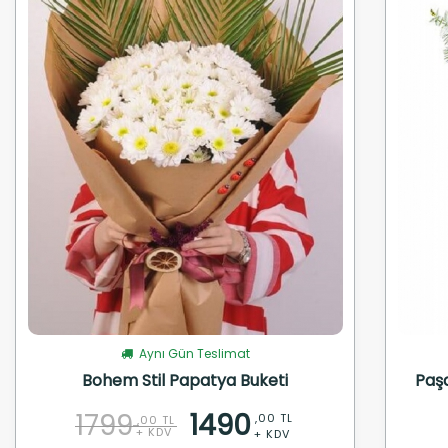
Aynı Gün Teslimat
Bohem Stil Papatya Buketi
Paş
1799
1490
,00 TL
,00 TL
+ KDV
+ KDV