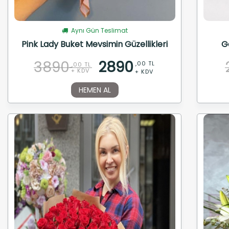
Aynı Gün Teslimat
Pink Lady Buket Mevsimin Güzellikleri
G
3890
2890
,00 TL
,00 TL
+ KDV
+ KDV
HEMEN AL