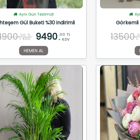
Aynı Gün Teslimat
Ayn
teşem Gül Buketi %30 indirimli
Görkemli 
11900
9490
13500
,00 TL
,00 TL
,
+ KDV
+
+ KDV
HEMEN AL