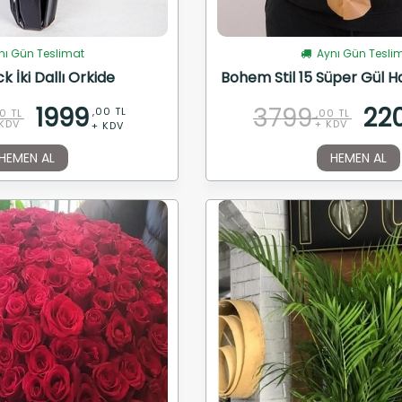
ı Gün Teslimat
Aynı Gün Tesli
k İki Dallı Orkide
Bohem Stil 15 Süper Gül Ha
1999
3799
22
,00 TL
0 TL
,00 TL
KDV
+ KDV
+ KDV
HEMEN AL
HEMEN AL