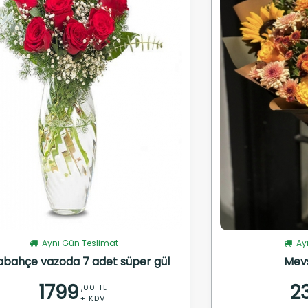
Aynı Gün Teslimat
Ayn
abahçe vazoda 7 adet süper gül
Mev
1799
2
,00 TL
+ KDV