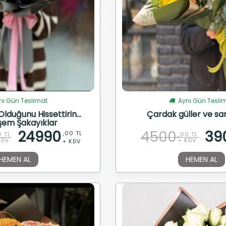
ı Gün Teslimat
Aynı Gün Tesli
lduğunu Hissettirin...
Çardak güller ve sarı
em Şakayıklar
24990
4500
39
,00 TL
0 TL
,00 TL
KDV
+ KDV
+ KDV
HEMEN AL
HEMEN AL