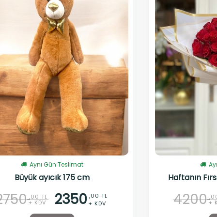
Aynı Gün Teslimat
Ayn
Büyük ayıcık 175 cm
Haftanın Fırs
2750
2350
4200
,00 TL
,00 TL
,0
+ KDV
+ 
+ KDV