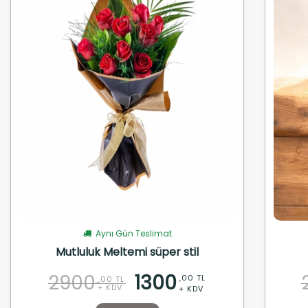
Aynı Gün Teslimat
Mutluluk Meltemi süper stil
2900
1300
,00 TL
,00 TL
+ KDV
+ KDV