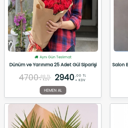
Aynı Gün Teslimat
Dünüm ve Yarınıma 25 Adet Gül Siparişi
Salon B
4700
2940
,00 TL
,00 TL
+ KDV
+ KDV
HEMEN AL