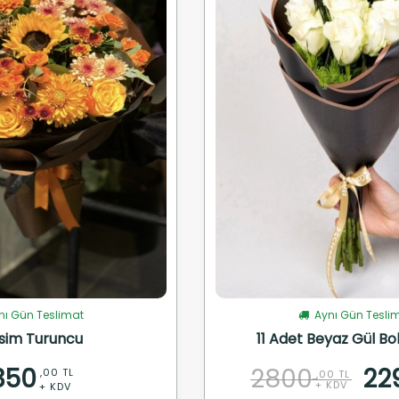
ı Gün Teslimat
Aynı Gün Tesli
sim Turuncu
11 Adet Beyaz Gül Bo
350
2800
22
,00 TL
,00 TL
+ KDV
+ KDV