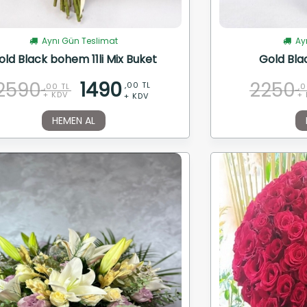
Aynı Gün Teslimat
Ayn
old Black bohem 11li Mix Buket
Gold Blac
2590
1490
2250
,00 TL
,00 TL
,0
+ KDV
+ 
+ KDV
HEMEN AL