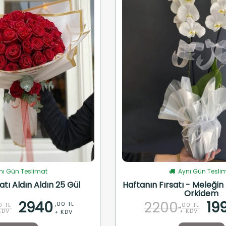
ı Gün Teslimat
Aynı Gün Tesli
atı Aldın Aldın 25 Gül
Haftanın Fırsatı - Meleğin R
Orkidem
2940
2200
19
,00 TL
0 TL
,00 TL
KDV
+ KDV
+ KDV