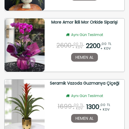
More Amor İkili Mor Orkide Siparişi
Aynı Gün Teslimat
2600
2200
,00 TL
,00 TL
+ KDV
+ KDV
HEMEN AL
Seramik Vazoda Guzmanya Çiçeği
Aynı Gün Teslimat
1699
1300
,00 TL
,00 TL
+ KDV
+ KDV
HEMEN AL