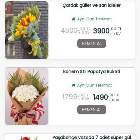
Çardak güller ve sarı laleler
Aynı Gün Teslimat
4500
3900
,00 TL
,00 TL
+ KDV
+ KDV
HEMEN AL
Bohem Stil Papatya Buketi
Aynı Gün Teslimat
1799
1490
,00 TL
,00 TL
+ KDV
+ KDV
HEMEN AL
Paşabahçe vazoda 7 adet süper gül