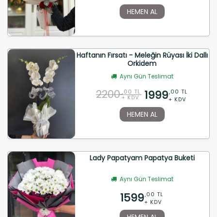
HEMEN AL
Haftanın Fırsatı - Meleğin Rüyası İki Dallı
Orkidem
Aynı Gün Teslimat
2200
1999
,00 TL
,00 TL
+ KDV
+ KDV
HEMEN AL
Lady Papatyam Papatya Buketi
Aynı Gün Teslimat
1599
,00 TL
+ KDV
HEMEN AL