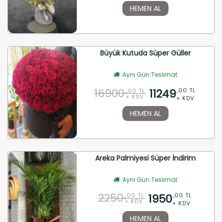
HEMEN AL
Büyük Kutuda Süper Güller
Aynı Gün Teslimat
16900
11249
,00 TL
,00 TL
+ KDV
+ KDV
HEMEN AL
Areka Palmiyesi Süper İndirim
Aynı Gün Teslimat
2250
1950
,00 TL
,00 TL
+ KDV
+ KDV
HEMEN AL