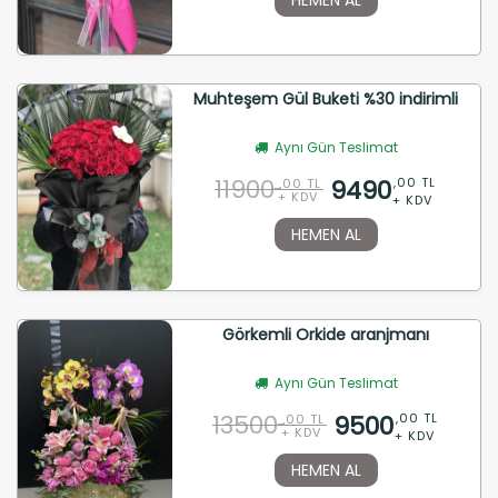
Muhteşem Gül Buketi %30 indirimli
Aynı Gün Teslimat
11900
9490
,00 TL
,00 TL
+ KDV
+ KDV
HEMEN AL
Görkemli Orkide aranjmanı
Aynı Gün Teslimat
13500
9500
,00 TL
,00 TL
+ KDV
+ KDV
HEMEN AL