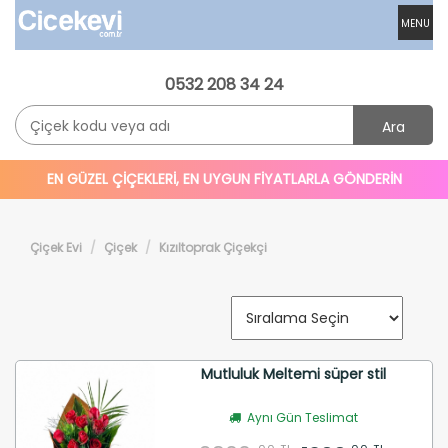
MENU
0532 208 34 24
Ara
EN GÜZEL ÇİÇEKLERİ, EN UYGUN FİYATLARLA GÖNDERİN
Çiçek Evi
Çiçek
Kızıltoprak Çiçekçi
Mutluluk Meltemi süper stil
Aynı Gün Teslimat