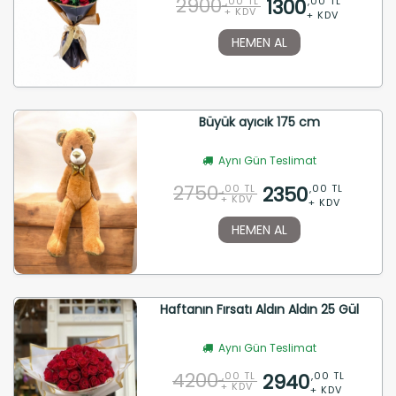
2900
1300
,00 TL
,00 TL
+ KDV
+ KDV
HEMEN AL
Büyük ayıcık 175 cm
Aynı Gün Teslimat
2750
2350
,00 TL
,00 TL
+ KDV
+ KDV
HEMEN AL
Haftanın Fırsatı Aldın Aldın 25 Gül
Aynı Gün Teslimat
4200
2940
,00 TL
,00 TL
+ KDV
+ KDV