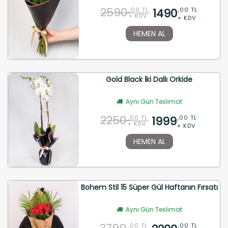
2590
1490
,00 TL
,00 TL
+ KDV
+ KDV
HEMEN AL
Gold Black İki Dallı Orkide
Aynı Gün Teslimat
2250
1999
,00 TL
,00 TL
+ KDV
+ KDV
HEMEN AL
Bohem Stil 15 Süper Gül Haftanın Fırsatı
Aynı Gün Teslimat
,00 TL
,00 TL