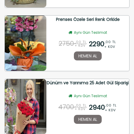
Prenses Özele Seri Renk Orkide
Aynı Gün Teslimat
2750
2290
,00 TL
,00 TL
+ KDV
+ KDV
HEMEN AL
Dünüm ve Yarınıma 25 Adet Gül Siparişi
Aynı Gün Teslimat
4700
2940
,00 TL
,00 TL
+ KDV
+ KDV
HEMEN AL