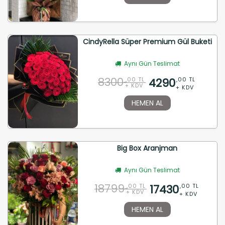
CindyRella Süper Premium Gül Buketi
Aynı Gün Teslimat
8300
4290
,00 TL
,00 TL
+ KDV
+ KDV
HEMEN AL
Big Box Aranjman
Aynı Gün Teslimat
18799
17430
,00 TL
,00 TL
+ KDV
+ KDV
HEMEN AL