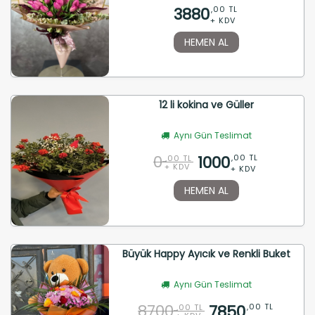
3880
,00 TL
+ KDV
HEMEN AL
12 li kokina ve Güller
Aynı Gün Teslimat
0
1000
,00 TL
,00 TL
+ KDV
+ KDV
HEMEN AL
Büyük Happy Ayıcık ve Renkli Buket
Aynı Gün Teslimat
8700
7850
,00 TL
,00 TL