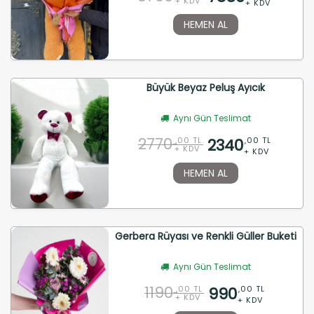
+ KDV
+ KDV
HEMEN AL
Büyük Beyaz Peluş Ayıcık
Aynı Gün Teslimat
2770
2340
,00 TL
,00 TL
+ KDV
+ KDV
HEMEN AL
Gerbera Rüyası ve Renkli Güller Buketi
Aynı Gün Teslimat
1190
990
,00 TL
,00 TL
+ KDV
+ KDV