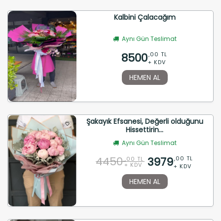
Kalbini Çalacağım
Aynı Gün Teslimat
8500
,00 TL
+ KDV
HEMEN AL
Şakayık Efsanesi, Değerli olduğunu
Hissettirin...
Aynı Gün Teslimat
4450
3979
,00 TL
,00 TL
+ KDV
+ KDV
HEMEN AL