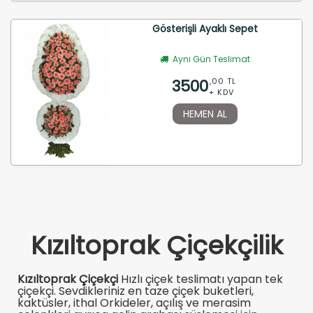
Gösterişli Ayaklı Sepet
Aynı Gün Teslimat
3500
,00 TL
+ KDV
HEMEN AL
Kızıltoprak Çiçekçilik
Kızıltoprak Çiçekçi
Hızlı çiçek teslimatı yapan tek
çiçekçi. Sevdikleriniz en taze çiçek buketleri,
kaktüsler, ithal Orkideler, açılış ve merasim