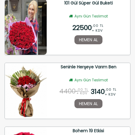
101 Gül Süper Gül Buketi
Aynı Gün Teslimat
22500
,00 TL
+ KDV
HEMEN AL
Seninle Herşeye Varım Ben
Aynı Gün Teslimat
4400
3140
,00 TL
,00 TL
+ KDV
+ KDV
HEMEN AL
Bohem 19 Etkisi