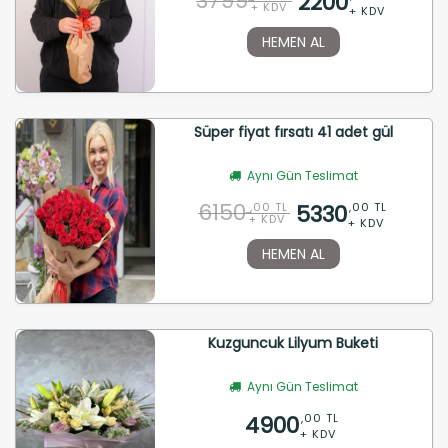
3799
2200
+ KDV
+ KDV
HEMEN AL
Süper fiyat fırsatı 41 adet gül
Aynı Gün Teslimat
6150
5330
,00 TL
,00 TL
+ KDV
+ KDV
HEMEN AL
Kuzguncuk Lilyum Buketi
Aynı Gün Teslimat
4900
,00 TL
+ KDV