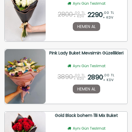
Aynı Gün Teslimat
2800
2290
,00 TL
,00 TL
+ KDV
+ KDV
HEMEN AL
Pink Lady Buket Mevsimin Güzellikleri
Aynı Gün Teslimat
3890
2890
,00 TL
,00 TL
+ KDV
+ KDV
HEMEN AL
Gold Black bohem 11li Mix Buket
Aynı Gün Teslimat