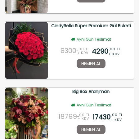
CindyRella Süper Premium Gül Buketi
Aynı Gün Teslimat
8300
4290
,00 TL
,00 TL
+ KDV
+ KDV
HEMEN AL
Big Box Aranjman
Aynı Gün Teslimat
18799
17430
,00 TL
,00 TL
+ KDV
+ KDV
HEMEN AL