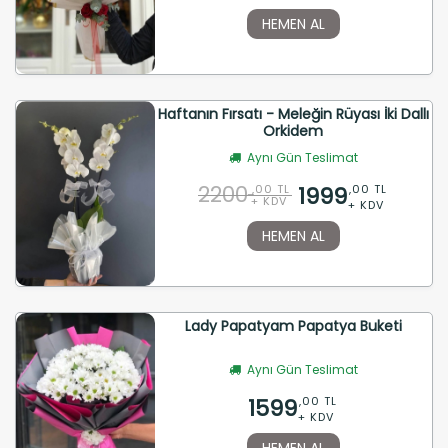
HEMEN AL
Haftanın Fırsatı - Meleğin Rüyası İki Dallı
Orkidem
Aynı Gün Teslimat
2200
1999
,00 TL
,00 TL
+ KDV
+ KDV
HEMEN AL
Lady Papatyam Papatya Buketi
Aynı Gün Teslimat
1599
,00 TL
+ KDV
HEMEN AL