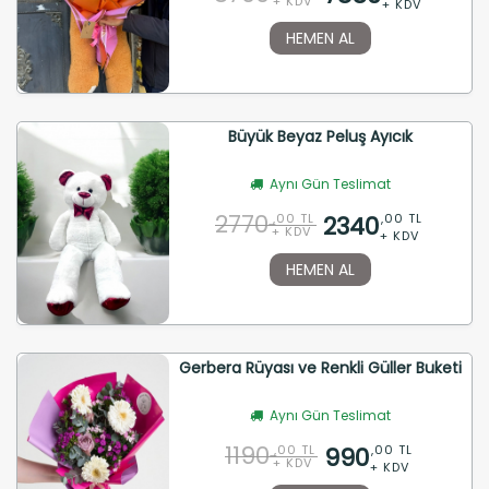
+ KDV
+ KDV
HEMEN AL
Büyük Beyaz Peluş Ayıcık
Aynı Gün Teslimat
2770
2340
,00 TL
,00 TL
+ KDV
+ KDV
HEMEN AL
Gerbera Rüyası ve Renkli Güller Buketi
Aynı Gün Teslimat
1190
990
,00 TL
,00 TL
+ KDV
+ KDV