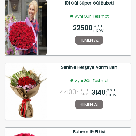
101 Gül Süper Gül Buketi
Aynı Gün Teslimat
22500
,00 TL
+ KDV
HEMEN AL
Seninle Herşeye Varım Ben
Aynı Gün Teslimat
4400
3140
,00 TL
,00 TL
+ KDV
+ KDV
HEMEN AL
Bohem 19 Etkisi