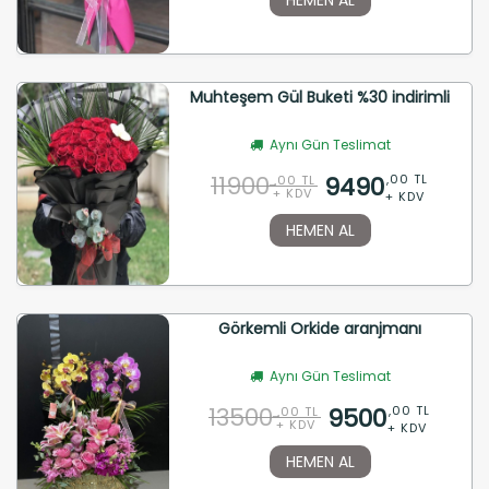
Muhteşem Gül Buketi %30 indirimli
Aynı Gün Teslimat
11900
9490
,00 TL
,00 TL
+ KDV
+ KDV
HEMEN AL
Görkemli Orkide aranjmanı
Aynı Gün Teslimat
13500
9500
,00 TL
,00 TL
+ KDV
+ KDV
HEMEN AL