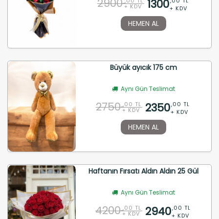
2900
1300
,00 TL
,00 TL
+ KDV
+ KDV
HEMEN AL
Büyük ayıcık 175 cm
Aynı Gün Teslimat
2750
2350
,00 TL
,00 TL
+ KDV
+ KDV
HEMEN AL
Haftanın Fırsatı Aldın Aldın 25 Gül
Aynı Gün Teslimat
4200
2940
,00 TL
,00 TL
+ KDV
+ KDV