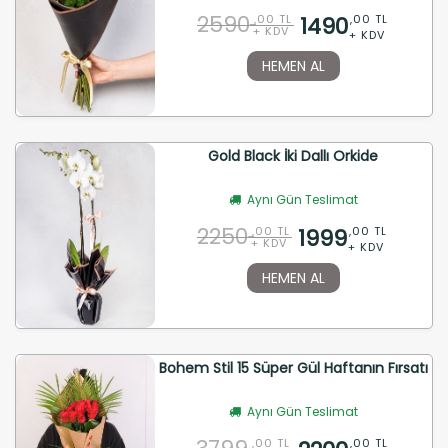
2590
1490
,00 TL
,00 TL
+ KDV
+ KDV
HEMEN AL
Gold Black İki Dallı Orkide
Aynı Gün Teslimat
2250
1999
,00 TL
,00 TL
+ KDV
+ KDV
HEMEN AL
Bohem Stil 15 Süper Gül Haftanın Fırsatı
Aynı Gün Teslimat
,00 TL
,00 TL