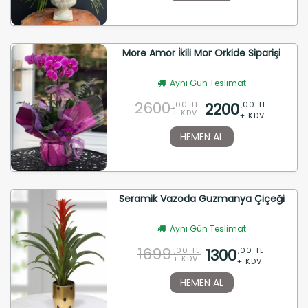
More Amor İkili Mor Orkide Siparişi
Aynı Gün Teslimat
2600
2200
,00 TL
,00 TL
+ KDV
+ KDV
HEMEN AL
Seramik Vazoda Guzmanya Çiçeği
Aynı Gün Teslimat
1699
1300
,00 TL
,00 TL
+ KDV
+ KDV
HEMEN AL