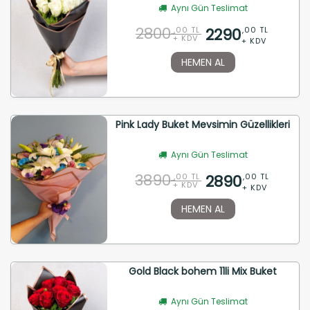
Aynı Gün Teslimat
2800
2290
,00 TL
,00 TL
+ KDV
+ KDV
HEMEN AL
Pink Lady Buket Mevsimin Güzellikleri
Aynı Gün Teslimat
3890
2890
,00 TL
,00 TL
+ KDV
+ KDV
HEMEN AL
Gold Black bohem 11li Mix Buket
Aynı Gün Teslimat