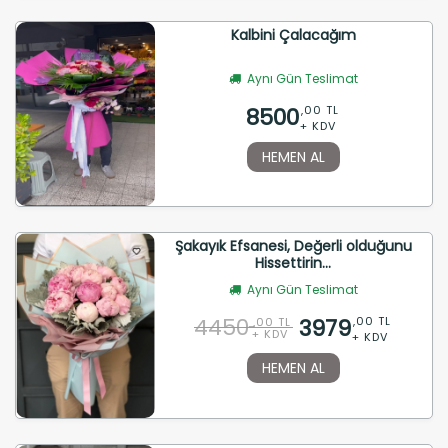
Kalbini Çalacağım
Aynı Gün Teslimat
8500
,00 TL
+ KDV
HEMEN AL
Şakayık Efsanesi, Değerli olduğunu
Hissettirin...
Aynı Gün Teslimat
4450
3979
,00 TL
,00 TL
+ KDV
+ KDV
HEMEN AL