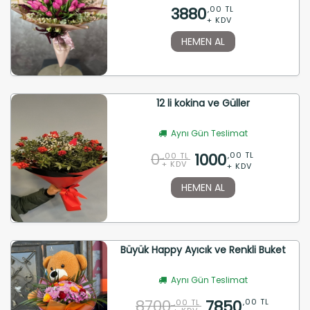
3880
,00 TL
+ KDV
HEMEN AL
12 li kokina ve Güller
Aynı Gün Teslimat
0
1000
,00 TL
,00 TL
+ KDV
+ KDV
HEMEN AL
Büyük Happy Ayıcık ve Renkli Buket
Aynı Gün Teslimat
8700
7850
,00 TL
,00 TL