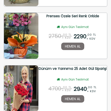
Prenses Özele Seri Renk Orkide
Aynı Gün Teslimat
2750
2290
,00 TL
,00 TL
+ KDV
+ KDV
HEMEN AL
Dünüm ve Yarınıma 25 Adet Gül Siparişi
Aynı Gün Teslimat
4700
2940
,00 TL
,00 TL
+ KDV
+ KDV
HEMEN AL