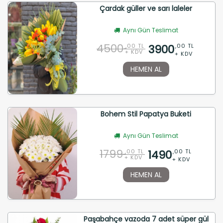
Çardak güller ve sarı laleler
Aynı Gün Teslimat
4500
3900
,00 TL
,00 TL
+ KDV
+ KDV
HEMEN AL
Bohem Stil Papatya Buketi
Aynı Gün Teslimat
1799
1490
,00 TL
,00 TL
+ KDV
+ KDV
HEMEN AL
Paşabahçe vazoda 7 adet süper gül