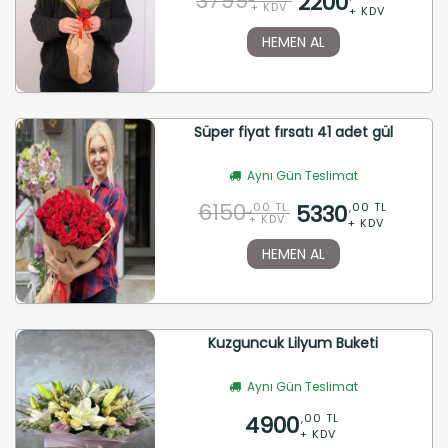
3799
2200
+ KDV
+ KDV
HEMEN AL
Süper fiyat fırsatı 41 adet gül
Aynı Gün Teslimat
6150
5330
,00 TL
,00 TL
+ KDV
+ KDV
HEMEN AL
Kuzguncuk Lilyum Buketi
Aynı Gün Teslimat
4900
,00 TL
+ KDV