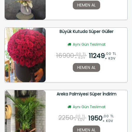
HEMEN AL
Büyük Kutuda Süper Güller
Aynı Gün Teslimat
16900
11249
,00 TL
,00 TL
+ KDV
+ KDV
HEMEN AL
Areka Palmiyesi Süper İndirim
Aynı Gün Teslimat
2250
1950
,00 TL
,00 TL
+ KDV
+ KDV
HEMEN AL