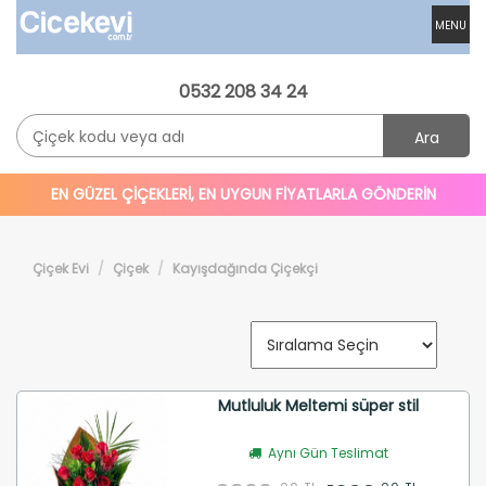
MENU
0532 208 34 24
Ara
EN GÜZEL ÇİÇEKLERİ, EN UYGUN FİYATLARLA GÖNDERİN
Çiçek Evi
Çiçek
Kayışdağında Çiçekçi
Mutluluk Meltemi süper stil
Aynı Gün Teslimat