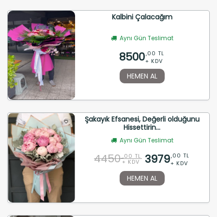
Kalbini Çalacağım
Aynı Gün Teslimat
8500
,00 TL
+ KDV
HEMEN AL
Şakayık Efsanesi, Değerli olduğunu
Hissettirin...
Aynı Gün Teslimat
4450
3979
,00 TL
,00 TL
+ KDV
+ KDV
HEMEN AL