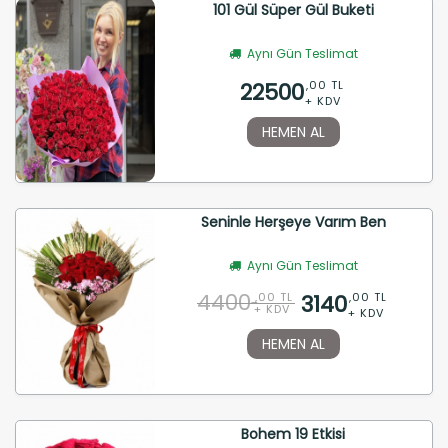
101 Gül Süper Gül Buketi
Aynı Gün Teslimat
22500
,00 TL
+ KDV
HEMEN AL
Seninle Herşeye Varım Ben
Aynı Gün Teslimat
4400
3140
,00 TL
,00 TL
+ KDV
+ KDV
HEMEN AL
Bohem 19 Etkisi