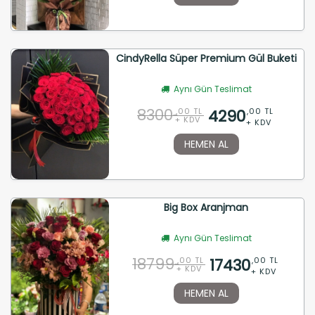
CindyRella Süper Premium Gül Buketi
Aynı Gün Teslimat
8300
4290
,00 TL
,00 TL
+ KDV
+ KDV
HEMEN AL
Big Box Aranjman
Aynı Gün Teslimat
18799
17430
,00 TL
,00 TL
+ KDV
+ KDV
HEMEN AL