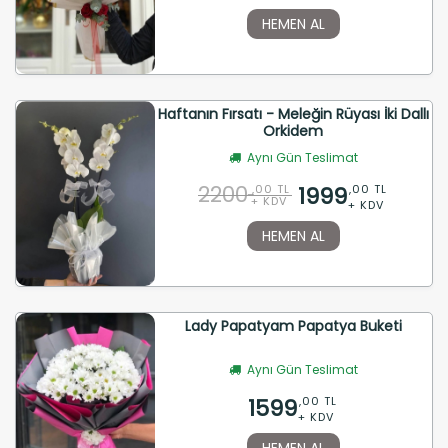
HEMEN AL
Haftanın Fırsatı - Meleğin Rüyası İki Dallı
Orkidem
Aynı Gün Teslimat
2200
1999
,00 TL
,00 TL
+ KDV
+ KDV
HEMEN AL
Lady Papatyam Papatya Buketi
Aynı Gün Teslimat
1599
,00 TL
+ KDV
HEMEN AL