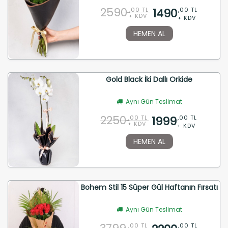
2590
1490
,00 TL
,00 TL
+ KDV
+ KDV
HEMEN AL
Gold Black İki Dallı Orkide
Aynı Gün Teslimat
2250
1999
,00 TL
,00 TL
+ KDV
+ KDV
HEMEN AL
Bohem Stil 15 Süper Gül Haftanın Fırsatı
Aynı Gün Teslimat
,00 TL
,00 TL