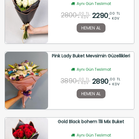
Aynı Gün Teslimat
2800
2290
,00 TL
,00 TL
+ KDV
+ KDV
HEMEN AL
Pink Lady Buket Mevsimin Güzellikleri
Aynı Gün Teslimat
3890
2890
,00 TL
,00 TL
+ KDV
+ KDV
HEMEN AL
Gold Black bohem 11li Mix Buket
Aynı Gün Teslimat