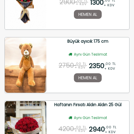
2900
1300
,00 TL
,00 TL
+ KDV
+ KDV
HEMEN AL
Büyük ayıcık 175 cm
Aynı Gün Teslimat
2750
2350
,00 TL
,00 TL
+ KDV
+ KDV
HEMEN AL
Haftanın Fırsatı Aldın Aldın 25 Gül
Aynı Gün Teslimat
4200
2940
,00 TL
,00 TL
+ KDV
+ KDV