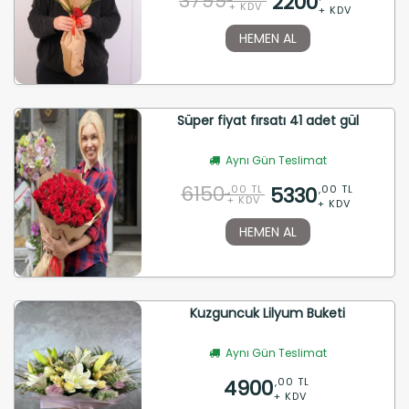
3799
2200
+ KDV
+ KDV
HEMEN AL
Süper fiyat fırsatı 41 adet gül
Aynı Gün Teslimat
6150
5330
,00 TL
,00 TL
+ KDV
+ KDV
HEMEN AL
Kuzguncuk Lilyum Buketi
Aynı Gün Teslimat
4900
,00 TL
+ KDV