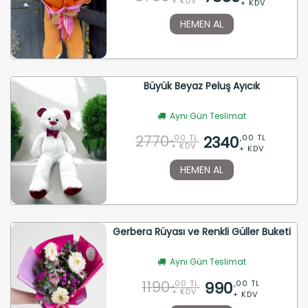
+ KDV
+ KDV
HEMEN AL
Büyük Beyaz Peluş Ayıcık
Aynı Gün Teslimat
2770
2340
,00 TL
,00 TL
+ KDV
+ KDV
HEMEN AL
Gerbera Rüyası ve Renkli Güller Buketi
Aynı Gün Teslimat
1190
990
,00 TL
,00 TL
+ KDV
+ KDV