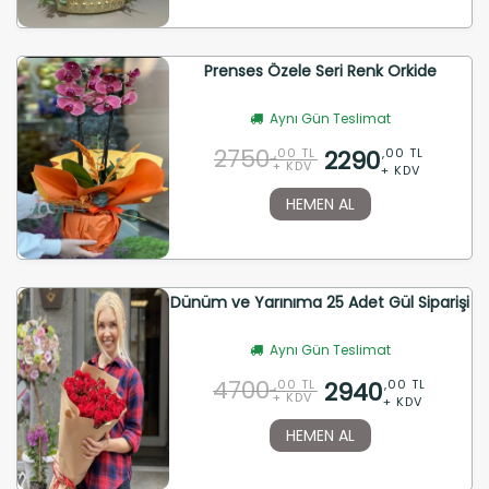
Prenses Özele Seri Renk Orkide
Aynı Gün Teslimat
2750
2290
,00 TL
,00 TL
+ KDV
+ KDV
HEMEN AL
Dünüm ve Yarınıma 25 Adet Gül Siparişi
Aynı Gün Teslimat
4700
2940
,00 TL
,00 TL
+ KDV
+ KDV
HEMEN AL