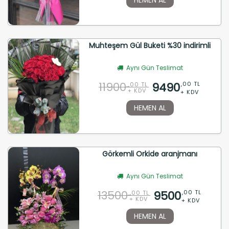
Muhteşem Gül Buketi %30 indirimli
Aynı Gün Teslimat
11900
9490
,00 TL
,00 TL
+ KDV
+ KDV
HEMEN AL
Görkemli Orkide aranjmanı
Aynı Gün Teslimat
13500
9500
,00 TL
,00 TL
+ KDV
+ KDV
HEMEN AL