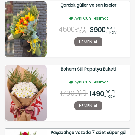
Çardak güller ve sarı laleler
Aynı Gün Teslimat
4500
3900
,00 TL
,00 TL
+ KDV
+ KDV
HEMEN AL
Bohem Stil Papatya Buketi
Aynı Gün Teslimat
1799
1490
,00 TL
,00 TL
+ KDV
+ KDV
HEMEN AL
Paşabahçe vazoda 7 adet süper gül