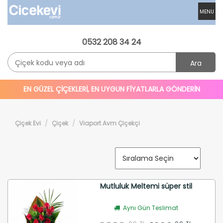
MENU
0532 208 34 24
Ara
EN GÜZEL ÇİÇEKLERİ, EN UYGUN FİYATLARLA GÖNDERİN
Çiçek Evi
Çiçek
Viaport Avm Çiçekçi
Mutluluk Meltemi süper stil
Aynı Gün Teslimat