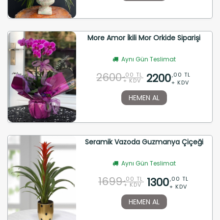
More Amor İkili Mor Orkide Siparişi
Aynı Gün Teslimat
2600
2200
,00 TL
,00 TL
+ KDV
+ KDV
HEMEN AL
Seramik Vazoda Guzmanya Çiçeği
Aynı Gün Teslimat
1699
1300
,00 TL
,00 TL
+ KDV
+ KDV
HEMEN AL