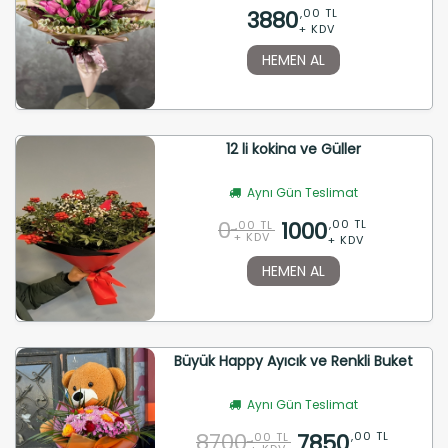
3880
,00 TL
+ KDV
HEMEN AL
12 li kokina ve Güller
Aynı Gün Teslimat
0
1000
,00 TL
,00 TL
+ KDV
+ KDV
HEMEN AL
Büyük Happy Ayıcık ve Renkli Buket
Aynı Gün Teslimat
8700
7850
,00 TL
,00 TL