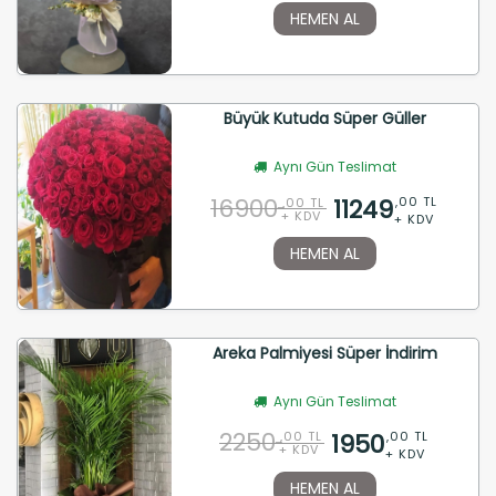
HEMEN AL
Büyük Kutuda Süper Güller
Aynı Gün Teslimat
16900
11249
,00 TL
,00 TL
+ KDV
+ KDV
HEMEN AL
Areka Palmiyesi Süper İndirim
Aynı Gün Teslimat
2250
1950
,00 TL
,00 TL
+ KDV
+ KDV
HEMEN AL