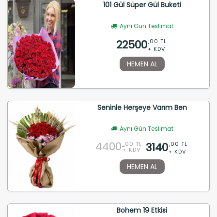
101 Gül Süper Gül Buketi
Aynı Gün Teslimat
22500
,00 TL
+ KDV
HEMEN AL
Seninle Herşeye Varım Ben
Aynı Gün Teslimat
4400
3140
,00 TL
,00 TL
+ KDV
+ KDV
HEMEN AL
Bohem 19 Etkisi