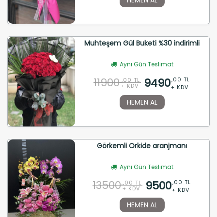
Muhteşem Gül Buketi %30 indirimli
Aynı Gün Teslimat
11900
9490
,00 TL
,00 TL
+ KDV
+ KDV
HEMEN AL
Görkemli Orkide aranjmanı
Aynı Gün Teslimat
13500
9500
,00 TL
,00 TL
+ KDV
+ KDV
HEMEN AL