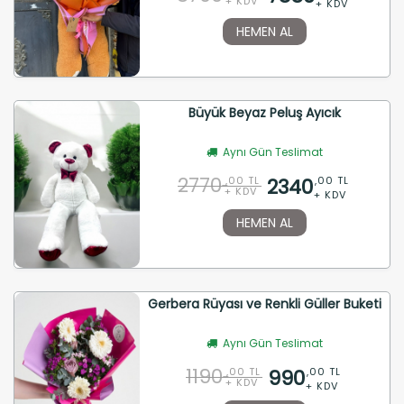
+ KDV
+ KDV
HEMEN AL
Büyük Beyaz Peluş Ayıcık
Aynı Gün Teslimat
2770
2340
,00 TL
,00 TL
+ KDV
+ KDV
HEMEN AL
Gerbera Rüyası ve Renkli Güller Buketi
Aynı Gün Teslimat
1190
990
,00 TL
,00 TL
+ KDV
+ KDV