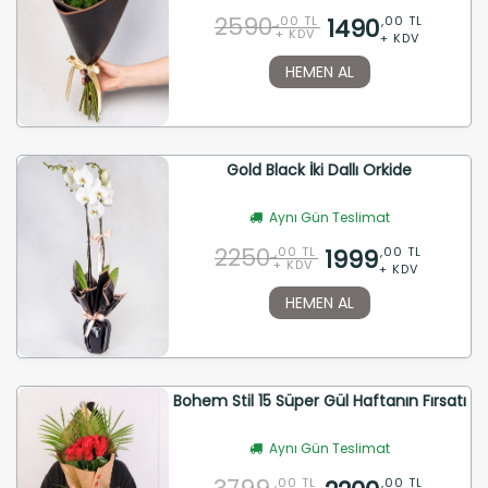
2590
1490
,00 TL
,00 TL
+ KDV
+ KDV
HEMEN AL
Gold Black İki Dallı Orkide
Aynı Gün Teslimat
2250
1999
,00 TL
,00 TL
+ KDV
+ KDV
HEMEN AL
Bohem Stil 15 Süper Gül Haftanın Fırsatı
Aynı Gün Teslimat
,00 TL
,00 TL