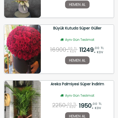
HEMEN AL
Büyük Kutuda Süper Güller
Aynı Gün Teslimat
16900
11249
,00 TL
,00 TL
+ KDV
+ KDV
HEMEN AL
Areka Palmiyesi Süper İndirim
Aynı Gün Teslimat
2250
1950
,00 TL
,00 TL
+ KDV
+ KDV
HEMEN AL