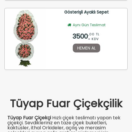
Gösterişli Ayaklı Sepet
Aynı Gün Teslimat
3500
,00 TL
+ KDV
HEMEN AL
Tüyap Fuar Çiçekçilik
Tüyap Fuar Çiçekçi
Hızlı çiçek teslimatı yapan tek
çiçekçi. Sevdikleriniz en taze çiçek buketleri,
kaktüsler, ithal Orkideler, açılış ve merasim