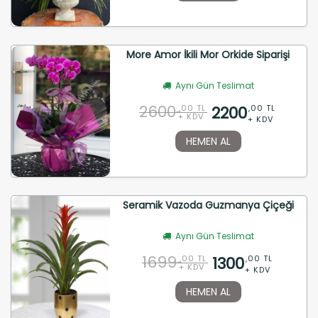
More Amor İkili Mor Orkide Siparişi
Aynı Gün Teslimat
2600
2200
,00 TL
,00 TL
+ KDV
+ KDV
HEMEN AL
Seramik Vazoda Guzmanya Çiçeği
Aynı Gün Teslimat
1699
1300
,00 TL
,00 TL
+ KDV
+ KDV
HEMEN AL