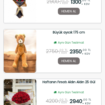
2900
1300
,00 TL
,00 TL
+ KDV
+ KDV
HEMEN AL
Büyük ayıcık 175 cm
Aynı Gün Teslimat
2750
2350
,00 TL
,00 TL
+ KDV
+ KDV
HEMEN AL
Haftanın Fırsatı Aldın Aldın 25 Gül
Aynı Gün Teslimat
4200
2940
,00 TL
,00 TL
+ KDV
+ KDV