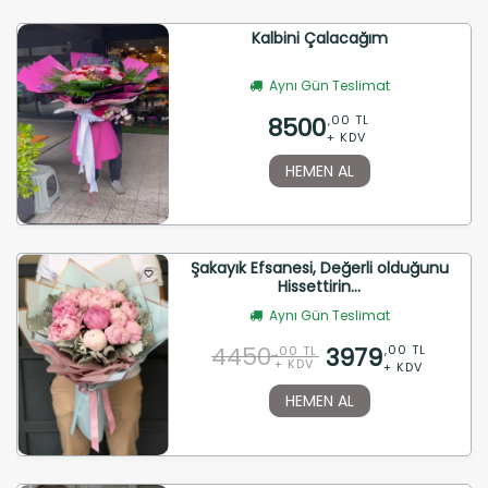
Kalbini Çalacağım
Aynı Gün Teslimat
8500
,00 TL
+ KDV
HEMEN AL
Şakayık Efsanesi, Değerli olduğunu
Hissettirin...
Aynı Gün Teslimat
4450
3979
,00 TL
,00 TL
+ KDV
+ KDV
HEMEN AL