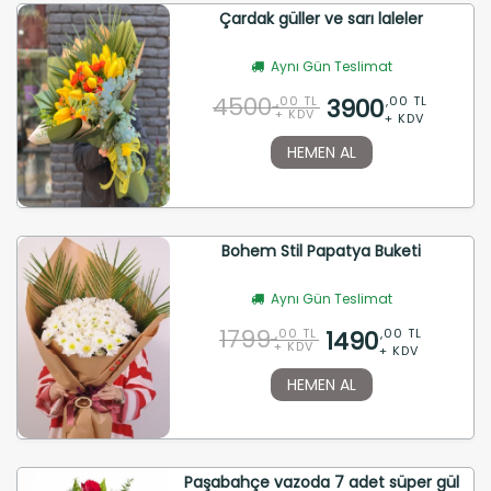
Çardak güller ve sarı laleler
Aynı Gün Teslimat
4500
3900
,00 TL
,00 TL
+ KDV
+ KDV
HEMEN AL
Bohem Stil Papatya Buketi
Aynı Gün Teslimat
1799
1490
,00 TL
,00 TL
+ KDV
+ KDV
HEMEN AL
Paşabahçe vazoda 7 adet süper gül