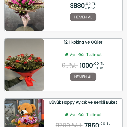
3880
,00 TL
+ KDV
HEMEN AL
12 li kokina ve Güller
Aynı Gün Teslimat
0
1000
,00 TL
,00 TL
+ KDV
+ KDV
HEMEN AL
Büyük Happy Ayıcık ve Renkli Buket
Aynı Gün Teslimat
8700
7850
,00 TL
,00 TL