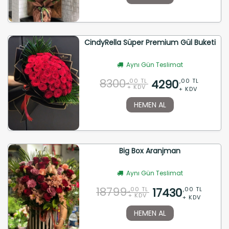
CindyRella Süper Premium Gül Buketi
Aynı Gün Teslimat
8300
4290
,00 TL
,00 TL
+ KDV
+ KDV
HEMEN AL
Big Box Aranjman
Aynı Gün Teslimat
18799
17430
,00 TL
,00 TL
+ KDV
+ KDV
HEMEN AL