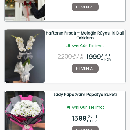
HEMEN AL
Haftanın Fırsatı - Meleğin Rüyası İki Dallı
Orkidem
Aynı Gün Teslimat
2200
1999
,00 TL
,00 TL
+ KDV
+ KDV
HEMEN AL
Lady Papatyam Papatya Buketi
Aynı Gün Teslimat
1599
,00 TL
+ KDV
HEMEN AL