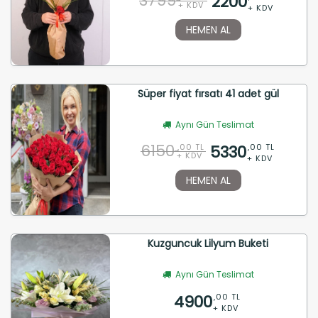
3799
2200
+ KDV
+ KDV
HEMEN AL
Süper fiyat fırsatı 41 adet gül
Aynı Gün Teslimat
6150
5330
,00 TL
,00 TL
+ KDV
+ KDV
HEMEN AL
Kuzguncuk Lilyum Buketi
Aynı Gün Teslimat
4900
,00 TL
+ KDV