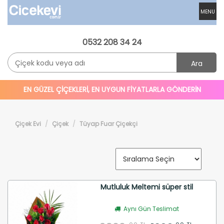
MENU
0532 208 34 24
Ara
EN GÜZEL ÇİÇEKLERİ, EN UYGUN FİYATLARLA GÖNDERİN
Çiçek Evi
Çiçek
Tüyap Fuar Çiçekçi
Mutluluk Meltemi süper stil
Aynı Gün Teslimat