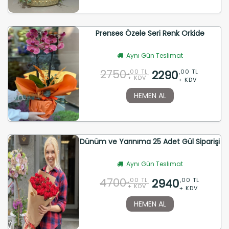
Prenses Özele Seri Renk Orkide
Aynı Gün Teslimat
2750
2290
,00 TL
,00 TL
+ KDV
+ KDV
HEMEN AL
Dünüm ve Yarınıma 25 Adet Gül Siparişi
Aynı Gün Teslimat
4700
2940
,00 TL
,00 TL
+ KDV
+ KDV
HEMEN AL