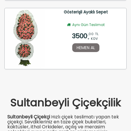
Gösterişli Ayaklı Sepet
Aynı Gün Teslimat
3500
,00 TL
+ KDV
HEMEN AL
Sultanbeyli Çiçekçilik
Sultanbeyli Çiçekçi
Hızlı çiçek teslimatı yapan tek
çiçekçi. Sevdikleriniz en taze çiçek buketleri,
kaktüsler, ithal Orkideler, açılış ve merasim