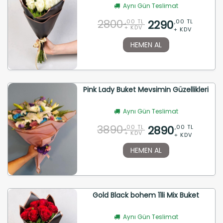
Aynı Gün Teslimat
2800
2290
,00 TL
,00 TL
+ KDV
+ KDV
HEMEN AL
Pink Lady Buket Mevsimin Güzellikleri
Aynı Gün Teslimat
3890
2890
,00 TL
,00 TL
+ KDV
+ KDV
HEMEN AL
Gold Black bohem 11li Mix Buket
Aynı Gün Teslimat