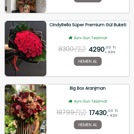
CindyRella Süper Premium Gül Buketi
Aynı Gün Teslimat
8300
4290
,00 TL
,00 TL
+ KDV
+ KDV
HEMEN AL
Big Box Aranjman
Aynı Gün Teslimat
18799
17430
,00 TL
,00 TL
+ KDV
+ KDV
HEMEN AL