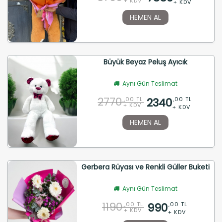
+ KDV
+ KDV
HEMEN AL
Büyük Beyaz Peluş Ayıcık
Aynı Gün Teslimat
2770
2340
,00 TL
,00 TL
+ KDV
+ KDV
HEMEN AL
Gerbera Rüyası ve Renkli Güller Buketi
Aynı Gün Teslimat
1190
990
,00 TL
,00 TL
+ KDV
+ KDV