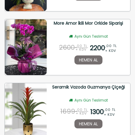
More Amor İkili Mor Orkide Siparişi
Aynı Gün Teslimat
2600
2200
,00 TL
,00 TL
+ KDV
+ KDV
HEMEN AL
Seramik Vazoda Guzmanya Çiçeği
Aynı Gün Teslimat
1699
1300
,00 TL
,00 TL
+ KDV
+ KDV
HEMEN AL