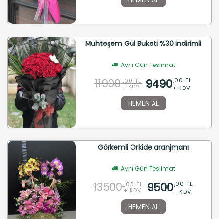
Muhteşem Gül Buketi %30 indirimli
Aynı Gün Teslimat
11900
9490
,00 TL
,00 TL
+ KDV
+ KDV
HEMEN AL
Görkemli Orkide aranjmanı
Aynı Gün Teslimat
13500
9500
,00 TL
,00 TL
+ KDV
+ KDV
HEMEN AL