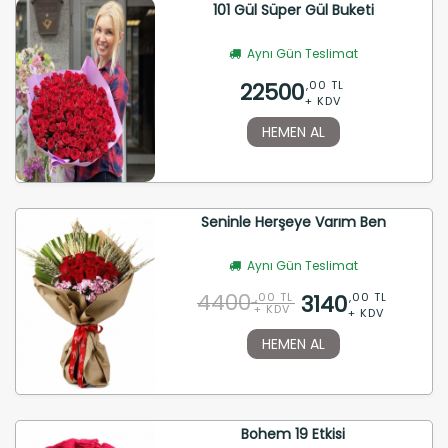
101 Gül Süper Gül Buketi
Aynı Gün Teslimat
22500
,00 TL
+ KDV
HEMEN AL
Seninle Herşeye Varım Ben
Aynı Gün Teslimat
4400
3140
,00 TL
,00 TL
+ KDV
+ KDV
HEMEN AL
Bohem 19 Etkisi