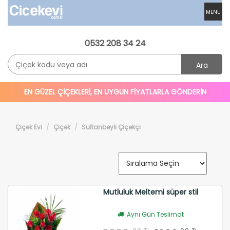
MENU
0532 208 34 24
Ara
EN GÜZEL ÇİÇEKLERİ, EN UYGUN FİYATLARLA GÖNDERİN
Çiçek Evi
Çiçek
Sultanbeyli Çiçekçi
Mutluluk Meltemi süper stil
Aynı Gün Teslimat