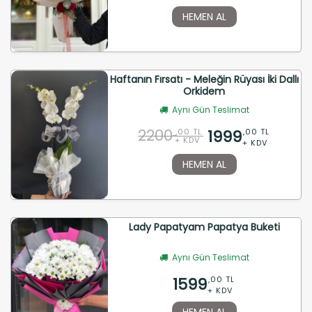
HEMEN AL
Haftanın Fırsatı - Meleğin Rüyası İki Dallı
Orkidem
Aynı Gün Teslimat
2200
1999
,00 TL
,00 TL
+ KDV
+ KDV
HEMEN AL
Lady Papatyam Papatya Buketi
Aynı Gün Teslimat
1599
,00 TL
+ KDV
HEMEN AL