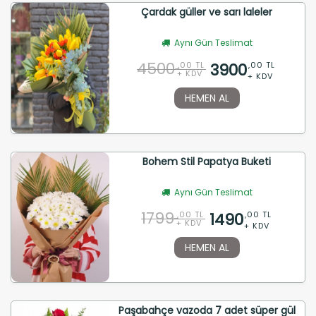
Çardak güller ve sarı laleler
Aynı Gün Teslimat
4500
3900
,00 TL
,00 TL
+ KDV
+ KDV
HEMEN AL
Bohem Stil Papatya Buketi
Aynı Gün Teslimat
1799
1490
,00 TL
,00 TL
+ KDV
+ KDV
HEMEN AL
Paşabahçe vazoda 7 adet süper gül