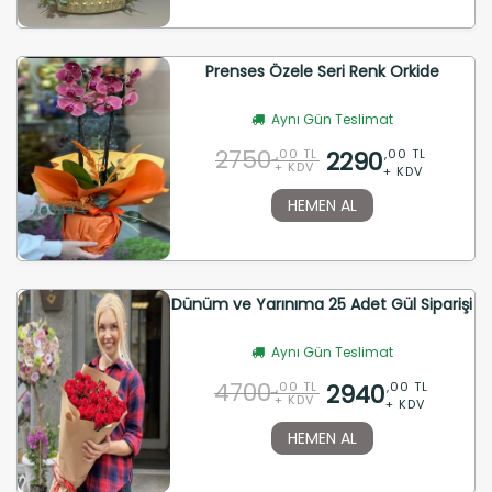
Prenses Özele Seri Renk Orkide
Aynı Gün Teslimat
2750
2290
,00 TL
,00 TL
+ KDV
+ KDV
HEMEN AL
Dünüm ve Yarınıma 25 Adet Gül Siparişi
Aynı Gün Teslimat
4700
2940
,00 TL
,00 TL
+ KDV
+ KDV
HEMEN AL