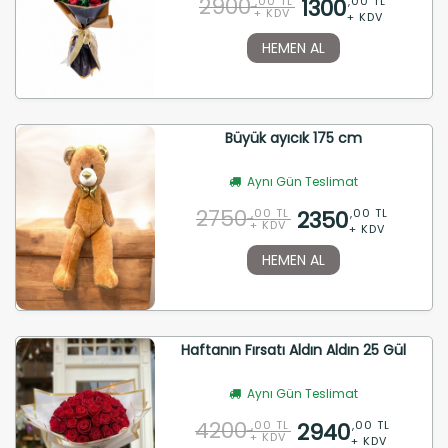
2900
1300
,00 TL
,00 TL
+ KDV
+ KDV
HEMEN AL
Büyük ayıcık 175 cm
Aynı Gün Teslimat
2750
2350
,00 TL
,00 TL
+ KDV
+ KDV
HEMEN AL
Haftanın Fırsatı Aldın Aldın 25 Gül
Aynı Gün Teslimat
4200
2940
,00 TL
,00 TL
+ KDV
+ KDV