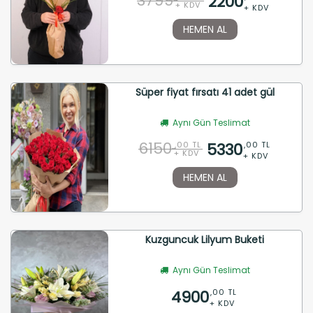
3799
2200
+ KDV
+ KDV
HEMEN AL
Süper fiyat fırsatı 41 adet gül
Aynı Gün Teslimat
6150
5330
,00 TL
,00 TL
+ KDV
+ KDV
HEMEN AL
Kuzguncuk Lilyum Buketi
Aynı Gün Teslimat
4900
,00 TL
+ KDV