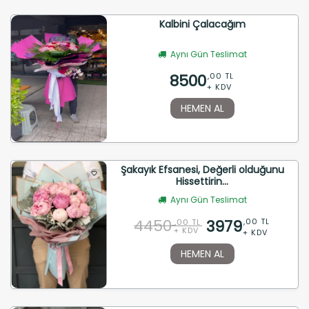
Kalbini Çalacağım
Aynı Gün Teslimat
8500
,00 TL
+ KDV
HEMEN AL
Şakayık Efsanesi, Değerli olduğunu
Hissettirin...
Aynı Gün Teslimat
4450
3979
,00 TL
,00 TL
+ KDV
+ KDV
HEMEN AL