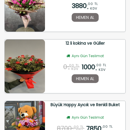
3880
,00 TL
+ KDV
HEMEN AL
12 li kokina ve Güller
Aynı Gün Teslimat
0
1000
,00 TL
,00 TL
+ KDV
+ KDV
HEMEN AL
Büyük Happy Ayıcık ve Renkli Buket
Aynı Gün Teslimat
8700
7850
,00 TL
,00 TL