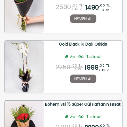
2590
1490
,00 TL
,00 TL
+ KDV
+ KDV
HEMEN AL
Gold Black İki Dallı Orkide
Aynı Gün Teslimat
2250
1999
,00 TL
,00 TL
+ KDV
+ KDV
HEMEN AL
Bohem Stil 15 Süper Gül Haftanın Fırsatı
Aynı Gün Teslimat
,00 TL
,00 TL