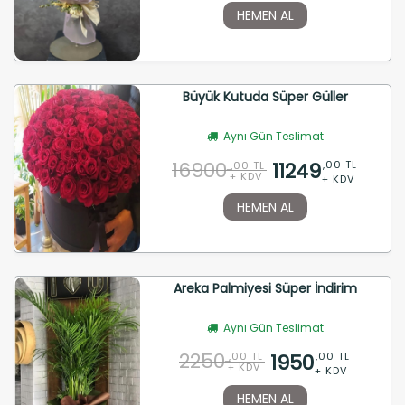
HEMEN AL
Büyük Kutuda Süper Güller
Aynı Gün Teslimat
16900
11249
,00 TL
,00 TL
+ KDV
+ KDV
HEMEN AL
Areka Palmiyesi Süper İndirim
Aynı Gün Teslimat
2250
1950
,00 TL
,00 TL
+ KDV
+ KDV
HEMEN AL