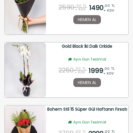
2590
1490
,00 TL
,00 TL
+ KDV
+ KDV
HEMEN AL
Gold Black İki Dallı Orkide
Aynı Gün Teslimat
2250
1999
,00 TL
,00 TL
+ KDV
+ KDV
HEMEN AL
Bohem Stil 15 Süper Gül Haftanın Fırsatı
Aynı Gün Teslimat
,00 TL
,00 TL