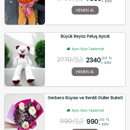
+ KDV
+ KDV
HEMEN AL
Büyük Beyaz Peluş Ayıcık
Aynı Gün Teslimat
2770
2340
,00 TL
,00 TL
+ KDV
+ KDV
HEMEN AL
Gerbera Rüyası ve Renkli Güller Buketi
Aynı Gün Teslimat
1190
990
,00 TL
,00 TL
+ KDV
+ KDV