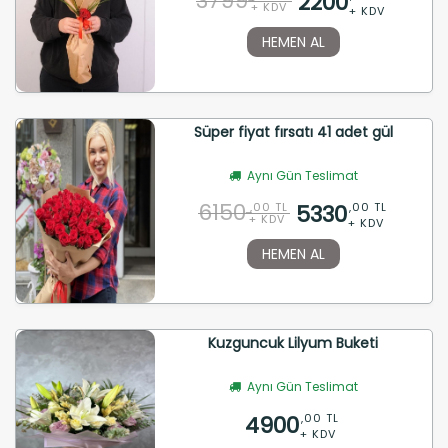
3799
2200
+ KDV
+ KDV
HEMEN AL
Süper fiyat fırsatı 41 adet gül
Aynı Gün Teslimat
6150
5330
,00 TL
,00 TL
+ KDV
+ KDV
HEMEN AL
Kuzguncuk Lilyum Buketi
Aynı Gün Teslimat
4900
,00 TL
+ KDV