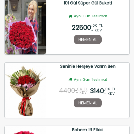
101 Gül Süper Gül Buketi
Aynı Gün Teslimat
22500
,00 TL
+ KDV
HEMEN AL
Seninle Herşeye Varım Ben
Aynı Gün Teslimat
4400
3140
,00 TL
,00 TL
+ KDV
+ KDV
HEMEN AL
Bohem 19 Etkisi