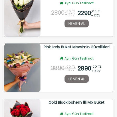
Aynı Gün Teslimat
2800
2290
,00 TL
,00 TL
+ KDV
+ KDV
HEMEN AL
Pink Lady Buket Mevsimin Güzellikleri
Aynı Gün Teslimat
3890
2890
,00 TL
,00 TL
+ KDV
+ KDV
HEMEN AL
Gold Black bohem 11li Mix Buket
Aynı Gün Teslimat