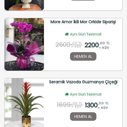
More Amor İkili Mor Orkide Siparişi
Aynı Gün Teslimat
2600
2200
,00 TL
,00 TL
+ KDV
+ KDV
HEMEN AL
Seramik Vazoda Guzmanya Çiçeği
Aynı Gün Teslimat
1699
1300
,00 TL
,00 TL
+ KDV
+ KDV
HEMEN AL