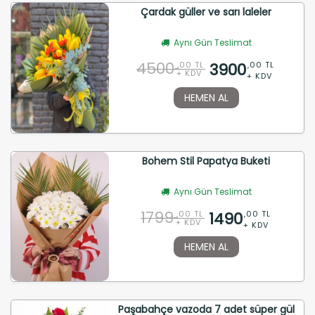
Çardak güller ve sarı laleler
Aynı Gün Teslimat
4500
3900
,00 TL
,00 TL
+ KDV
+ KDV
HEMEN AL
Bohem Stil Papatya Buketi
Aynı Gün Teslimat
1799
1490
,00 TL
,00 TL
+ KDV
+ KDV
HEMEN AL
Paşabahçe vazoda 7 adet süper gül