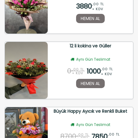
3880
,00 TL
+ KDV
HEMEN AL
12 li kokina ve Güller
Aynı Gün Teslimat
0
1000
,00 TL
,00 TL
+ KDV
+ KDV
HEMEN AL
Büyük Happy Ayıcık ve Renkli Buket
Aynı Gün Teslimat
8700
7850
,00 TL
,00 TL