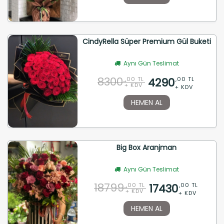
CindyRella Süper Premium Gül Buketi
Aynı Gün Teslimat
8300
4290
,00 TL
,00 TL
+ KDV
+ KDV
HEMEN AL
Big Box Aranjman
Aynı Gün Teslimat
18799
17430
,00 TL
,00 TL
+ KDV
+ KDV
HEMEN AL