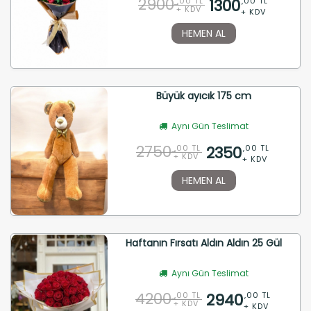
2900
1300
,00 TL
,00 TL
+ KDV
+ KDV
HEMEN AL
Büyük ayıcık 175 cm
Aynı Gün Teslimat
2750
2350
,00 TL
,00 TL
+ KDV
+ KDV
HEMEN AL
Haftanın Fırsatı Aldın Aldın 25 Gül
Aynı Gün Teslimat
4200
2940
,00 TL
,00 TL
+ KDV
+ KDV