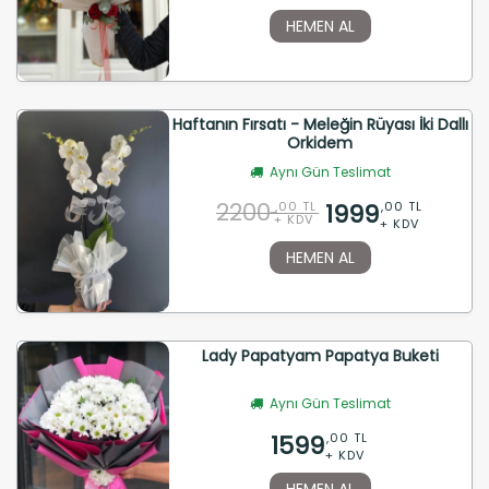
HEMEN AL
Haftanın Fırsatı - Meleğin Rüyası İki Dallı
Orkidem
Aynı Gün Teslimat
2200
1999
,00 TL
,00 TL
+ KDV
+ KDV
HEMEN AL
Lady Papatyam Papatya Buketi
Aynı Gün Teslimat
1599
,00 TL
+ KDV
HEMEN AL