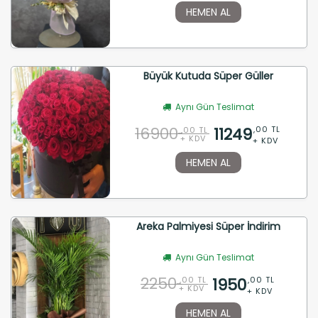
HEMEN AL
Büyük Kutuda Süper Güller
Aynı Gün Teslimat
16900
11249
,00 TL
,00 TL
+ KDV
+ KDV
HEMEN AL
Areka Palmiyesi Süper İndirim
Aynı Gün Teslimat
2250
1950
,00 TL
,00 TL
+ KDV
+ KDV
HEMEN AL