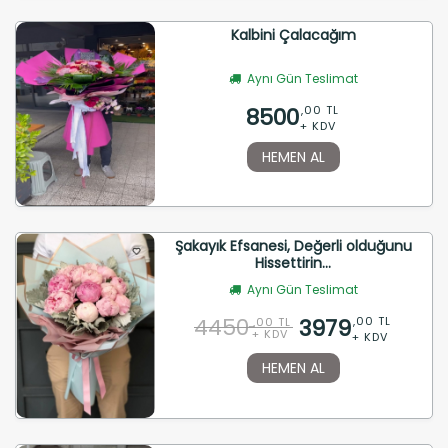
Kalbini Çalacağım
Aynı Gün Teslimat
8500
,00 TL
+ KDV
HEMEN AL
Şakayık Efsanesi, Değerli olduğunu
Hissettirin...
Aynı Gün Teslimat
4450
3979
,00 TL
,00 TL
+ KDV
+ KDV
HEMEN AL