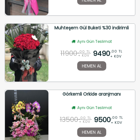
Muhteşem Gül Buketi %30 indirimli
Aynı Gün Teslimat
11900
9490
,00 TL
,00 TL
+ KDV
+ KDV
HEMEN AL
Görkemli Orkide aranjmanı
Aynı Gün Teslimat
13500
9500
,00 TL
,00 TL
+ KDV
+ KDV
HEMEN AL