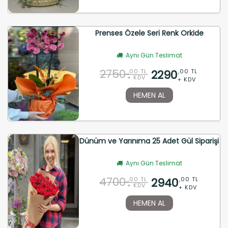
Prenses Özele Seri Renk Orkide
Aynı Gün Teslimat
2750
2290
,00 TL
,00 TL
+ KDV
+ KDV
HEMEN AL
Dünüm ve Yarınıma 25 Adet Gül Siparişi
Aynı Gün Teslimat
4700
2940
,00 TL
,00 TL
+ KDV
+ KDV
HEMEN AL