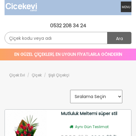
MENU
0532 208 34 24
Ara
EN GÜZEL ÇİÇEKLERİ, EN UYGUN FİYATLARLA GÖNDERİN
Çiçek Evi
Çiçek
Şişli Çiçekçi
Mutluluk Meltemi süper stil
Aynı Gün Teslimat