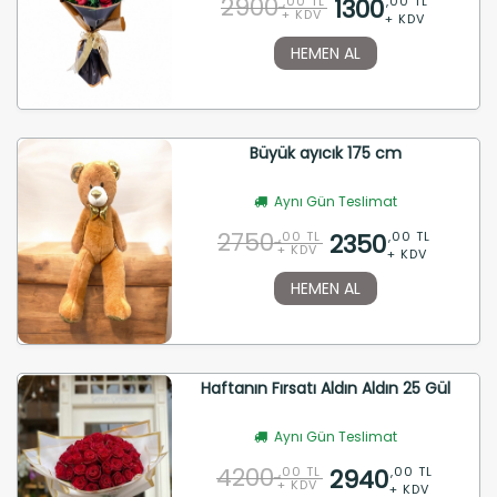
2900
1300
,00 TL
,00 TL
+ KDV
+ KDV
HEMEN AL
Büyük ayıcık 175 cm
Aynı Gün Teslimat
2750
2350
,00 TL
,00 TL
+ KDV
+ KDV
HEMEN AL
Haftanın Fırsatı Aldın Aldın 25 Gül
Aynı Gün Teslimat
4200
2940
,00 TL
,00 TL
+ KDV
+ KDV