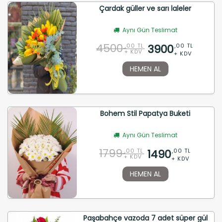
Çardak güller ve sarı laleler
Aynı Gün Teslimat
4500
3900
,00 TL
,00 TL
+ KDV
+ KDV
HEMEN AL
Bohem Stil Papatya Buketi
Aynı Gün Teslimat
1799
1490
,00 TL
,00 TL
+ KDV
+ KDV
HEMEN AL
Paşabahçe vazoda 7 adet süper gül