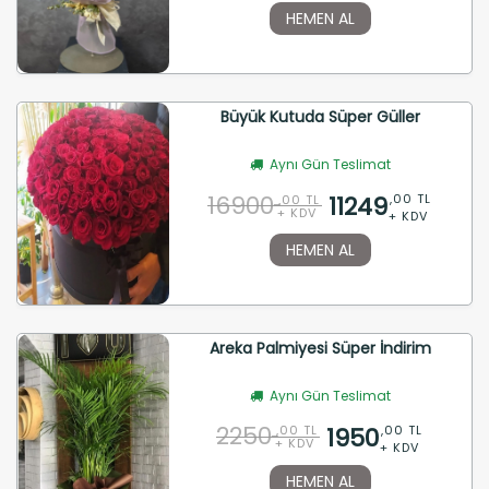
HEMEN AL
Büyük Kutuda Süper Güller
Aynı Gün Teslimat
16900
11249
,00 TL
,00 TL
+ KDV
+ KDV
HEMEN AL
Areka Palmiyesi Süper İndirim
Aynı Gün Teslimat
2250
1950
,00 TL
,00 TL
+ KDV
+ KDV
HEMEN AL