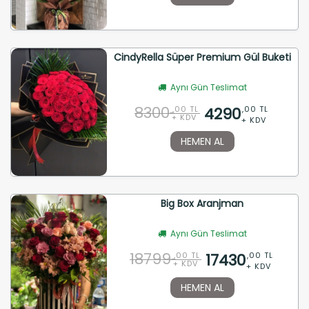
CindyRella Süper Premium Gül Buketi
Aynı Gün Teslimat
8300
4290
,00 TL
,00 TL
+ KDV
+ KDV
HEMEN AL
Big Box Aranjman
Aynı Gün Teslimat
18799
17430
,00 TL
,00 TL
+ KDV
+ KDV
HEMEN AL