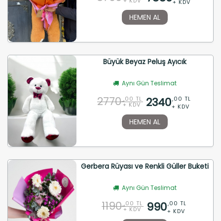
+ KDV
+ KDV
HEMEN AL
Büyük Beyaz Peluş Ayıcık
Aynı Gün Teslimat
2770
2340
,00 TL
,00 TL
+ KDV
+ KDV
HEMEN AL
Gerbera Rüyası ve Renkli Güller Buketi
Aynı Gün Teslimat
1190
990
,00 TL
,00 TL
+ KDV
+ KDV