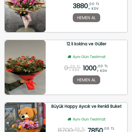
3880
,00 TL
+ KDV
HEMEN AL
12 li kokina ve Güller
Aynı Gün Teslimat
0
1000
,00 TL
,00 TL
+ KDV
+ KDV
HEMEN AL
Büyük Happy Ayıcık ve Renkli Buket
Aynı Gün Teslimat
8700
7850
,00 TL
,00 TL