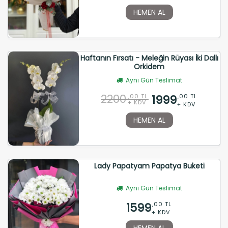
HEMEN AL
Haftanın Fırsatı - Meleğin Rüyası İki Dallı
Orkidem
Aynı Gün Teslimat
2200
1999
,00 TL
,00 TL
+ KDV
+ KDV
HEMEN AL
Lady Papatyam Papatya Buketi
Aynı Gün Teslimat
1599
,00 TL
+ KDV
HEMEN AL