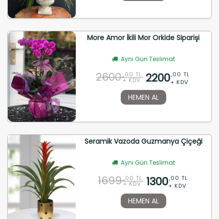
More Amor İkili Mor Orkide Siparişi
Aynı Gün Teslimat
2600
2200
,00 TL
,00 TL
+ KDV
+ KDV
HEMEN AL
Seramik Vazoda Guzmanya Çiçeği
Aynı Gün Teslimat
1699
1300
,00 TL
,00 TL
+ KDV
+ KDV
HEMEN AL