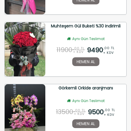
Muhteşem Gül Buketi %30 indirimli
Aynı Gün Teslimat
11900
9490
,00 TL
,00 TL
+ KDV
+ KDV
HEMEN AL
Görkemli Orkide aranjmanı
Aynı Gün Teslimat
13500
9500
,00 TL
,00 TL
+ KDV
+ KDV
HEMEN AL