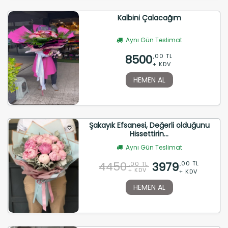
Kalbini Çalacağım
Aynı Gün Teslimat
8500
,00 TL
+ KDV
HEMEN AL
Şakayık Efsanesi, Değerli olduğunu
Hissettirin...
Aynı Gün Teslimat
4450
3979
,00 TL
,00 TL
+ KDV
+ KDV
HEMEN AL