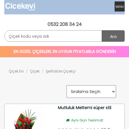
MENU
0532 208 34 24
Ara
EN GÜZEL ÇİÇEKLERİ, EN UYGUN FİYATLARLA GÖNDERİN
Çiçek Evi
Çiçek
Şerifalide Çiçekçi
Mutluluk Meltemi süper stil
Aynı Gün Teslimat