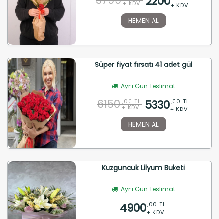
3799
2200
+ KDV
+ KDV
HEMEN AL
Süper fiyat fırsatı 41 adet gül
Aynı Gün Teslimat
6150
5330
,00 TL
,00 TL
+ KDV
+ KDV
HEMEN AL
Kuzguncuk Lilyum Buketi
Aynı Gün Teslimat
4900
,00 TL
+ KDV