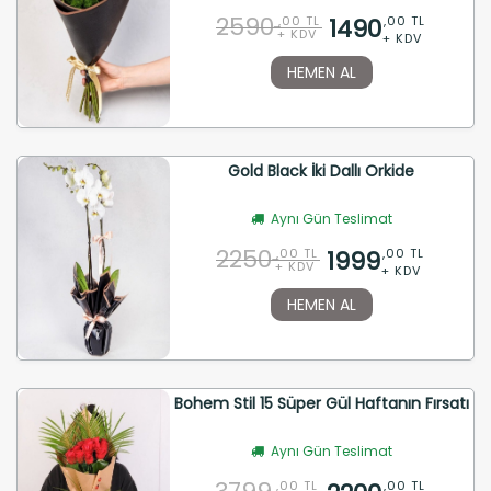
2590
1490
,00 TL
,00 TL
+ KDV
+ KDV
HEMEN AL
Gold Black İki Dallı Orkide
Aynı Gün Teslimat
2250
1999
,00 TL
,00 TL
+ KDV
+ KDV
HEMEN AL
Bohem Stil 15 Süper Gül Haftanın Fırsatı
Aynı Gün Teslimat
,00 TL
,00 TL