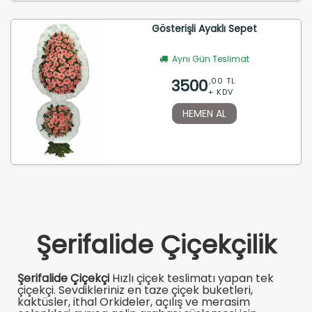
Gösterişli Ayaklı Sepet
Aynı Gün Teslimat
3500
,00 TL
+ KDV
HEMEN AL
Şerifalide Çiçekçilik
Şerifalide Çiçekçi
Hızlı çiçek teslimatı yapan tek
çiçekçi. Sevdikleriniz en taze çiçek buketleri,
kaktüsler, ithal Orkideler, açılış ve merasim