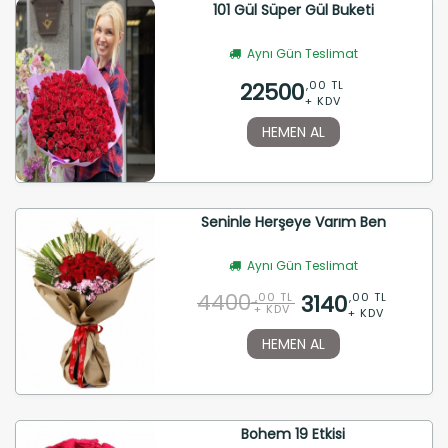
101 Gül Süper Gül Buketi
Aynı Gün Teslimat
22500
,00 TL
+ KDV
HEMEN AL
Seninle Herşeye Varım Ben
Aynı Gün Teslimat
4400
3140
,00 TL
,00 TL
+ KDV
+ KDV
HEMEN AL
Bohem 19 Etkisi