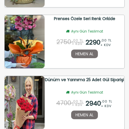
Prenses Özele Seri Renk Orkide
Aynı Gün Teslimat
2750
2290
,00 TL
,00 TL
+ KDV
+ KDV
HEMEN AL
Dünüm ve Yarınıma 25 Adet Gül Siparişi
Aynı Gün Teslimat
4700
2940
,00 TL
,00 TL
+ KDV
+ KDV
HEMEN AL