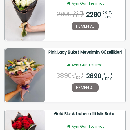
Aynı Gün Teslimat
2800
2290
,00 TL
,00 TL
+ KDV
+ KDV
HEMEN AL
Pink Lady Buket Mevsimin Güzellikleri
Aynı Gün Teslimat
3890
2890
,00 TL
,00 TL
+ KDV
+ KDV
HEMEN AL
Gold Black bohem 11li Mix Buket
Aynı Gün Teslimat