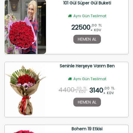
101 Gül Süper Gül Buketi
Aynı Gün Teslimat
22500
,00 TL
+ KDV
HEMEN AL
Seninle Herşeye Varım Ben
Aynı Gün Teslimat
4400
3140
,00 TL
,00 TL
+ KDV
+ KDV
HEMEN AL
Bohem 19 Etkisi