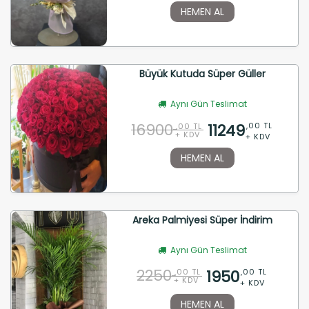
HEMEN AL
Büyük Kutuda Süper Güller
Aynı Gün Teslimat
16900
11249
,00 TL
,00 TL
+ KDV
+ KDV
HEMEN AL
Areka Palmiyesi Süper İndirim
Aynı Gün Teslimat
2250
1950
,00 TL
,00 TL
+ KDV
+ KDV
HEMEN AL