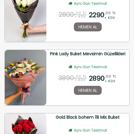
Aynı Gün Teslimat
2800
2290
,00 TL
,00 TL
+ KDV
+ KDV
HEMEN AL
Pink Lady Buket Mevsimin Güzellikleri
Aynı Gün Teslimat
3890
2890
,00 TL
,00 TL
+ KDV
+ KDV
HEMEN AL
Gold Black bohem 11li Mix Buket
Aynı Gün Teslimat