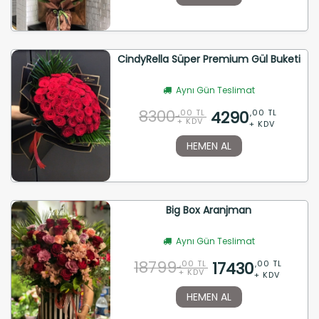
CindyRella Süper Premium Gül Buketi
Aynı Gün Teslimat
8300
4290
,00 TL
,00 TL
+ KDV
+ KDV
HEMEN AL
Big Box Aranjman
Aynı Gün Teslimat
18799
17430
,00 TL
,00 TL
+ KDV
+ KDV
HEMEN AL