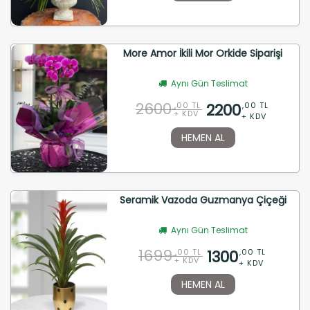
More Amor İkili Mor Orkide Siparişi
Aynı Gün Teslimat
2600
2200
,00 TL
,00 TL
+ KDV
+ KDV
HEMEN AL
Seramik Vazoda Guzmanya Çiçeği
Aynı Gün Teslimat
1699
1300
,00 TL
,00 TL
+ KDV
+ KDV
HEMEN AL