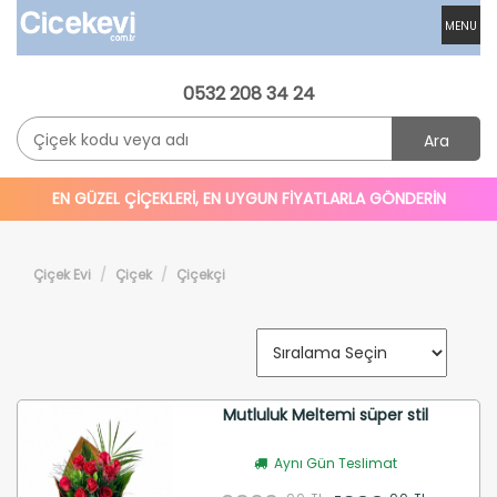
MENU
0532 208 34 24
Ara
EN GÜZEL ÇİÇEKLERİ, EN UYGUN FİYATLARLA GÖNDERİN
Çiçek Evi
Çiçek
Çiçekçi
Mutluluk Meltemi süper stil
Aynı Gün Teslimat