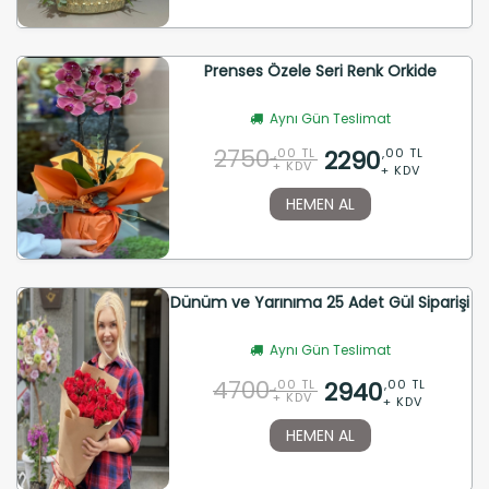
Prenses Özele Seri Renk Orkide
Aynı Gün Teslimat
2750
2290
,00 TL
,00 TL
+ KDV
+ KDV
HEMEN AL
Dünüm ve Yarınıma 25 Adet Gül Siparişi
Aynı Gün Teslimat
4700
2940
,00 TL
,00 TL
+ KDV
+ KDV
HEMEN AL