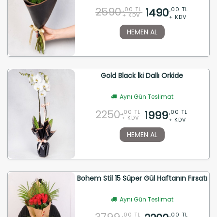
2590
1490
,00 TL
,00 TL
+ KDV
+ KDV
HEMEN AL
Gold Black İki Dallı Orkide
Aynı Gün Teslimat
2250
1999
,00 TL
,00 TL
+ KDV
+ KDV
HEMEN AL
Bohem Stil 15 Süper Gül Haftanın Fırsatı
Aynı Gün Teslimat
,00 TL
,00 TL