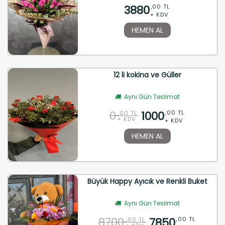
3880
,00 TL
+ KDV
HEMEN AL
12 li kokina ve Güller
Aynı Gün Teslimat
0
1000
,00 TL
,00 TL
+ KDV
+ KDV
HEMEN AL
Büyük Happy Ayıcık ve Renkli Buket
Aynı Gün Teslimat
8700
7850
,00 TL
,00 TL