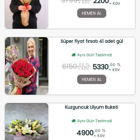
3799
2200
+ KDV
+ KDV
HEMEN AL
Süper fiyat fırsatı 41 adet gül
Aynı Gün Teslimat
6150
5330
,00 TL
,00 TL
+ KDV
+ KDV
HEMEN AL
Kuzguncuk Lilyum Buketi
Aynı Gün Teslimat
4900
,00 TL
+ KDV