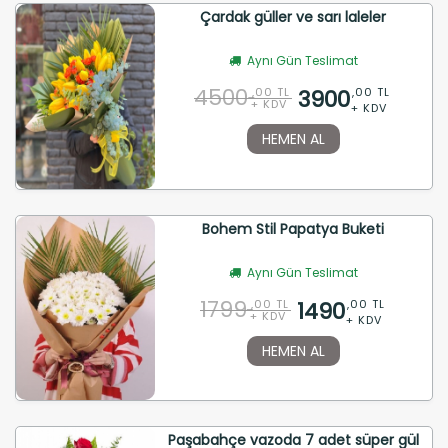
Çardak güller ve sarı laleler
Aynı Gün Teslimat
4500
3900
,00 TL
,00 TL
+ KDV
+ KDV
HEMEN AL
Bohem Stil Papatya Buketi
Aynı Gün Teslimat
1799
1490
,00 TL
,00 TL
+ KDV
+ KDV
HEMEN AL
Paşabahçe vazoda 7 adet süper gül