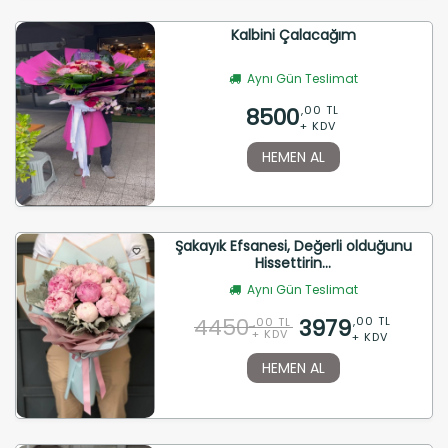
Kalbini Çalacağım
Aynı Gün Teslimat
8500
,00 TL
+ KDV
HEMEN AL
Şakayık Efsanesi, Değerli olduğunu
Hissettirin...
Aynı Gün Teslimat
4450
3979
,00 TL
,00 TL
+ KDV
+ KDV
HEMEN AL