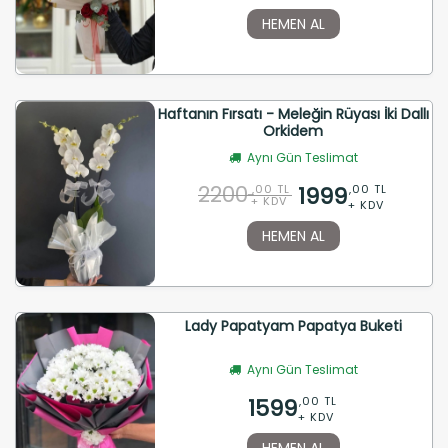
HEMEN AL
Haftanın Fırsatı - Meleğin Rüyası İki Dallı
Orkidem
Aynı Gün Teslimat
2200
1999
,00 TL
,00 TL
+ KDV
+ KDV
HEMEN AL
Lady Papatyam Papatya Buketi
Aynı Gün Teslimat
1599
,00 TL
+ KDV
HEMEN AL