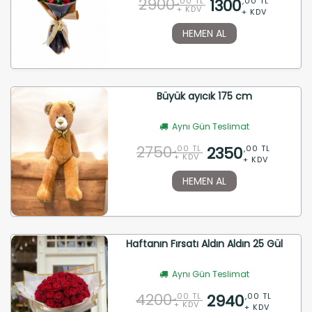
2900
1300
,00 TL
,00 TL
+ KDV
+ KDV
HEMEN AL
Büyük ayıcık 175 cm
Aynı Gün Teslimat
2750
2350
,00 TL
,00 TL
+ KDV
+ KDV
HEMEN AL
Haftanın Fırsatı Aldın Aldın 25 Gül
Aynı Gün Teslimat
4200
2940
,00 TL
,00 TL
+ KDV
+ KDV