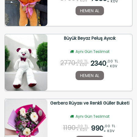
+ KDV
+ KDV
HEMEN AL
Büyük Beyaz Peluş Ayıcık
Aynı Gün Teslimat
2770
2340
,00 TL
,00 TL
+ KDV
+ KDV
HEMEN AL
Gerbera Rüyası ve Renkli Güller Buketi
Aynı Gün Teslimat
1190
990
,00 TL
,00 TL
+ KDV
+ KDV