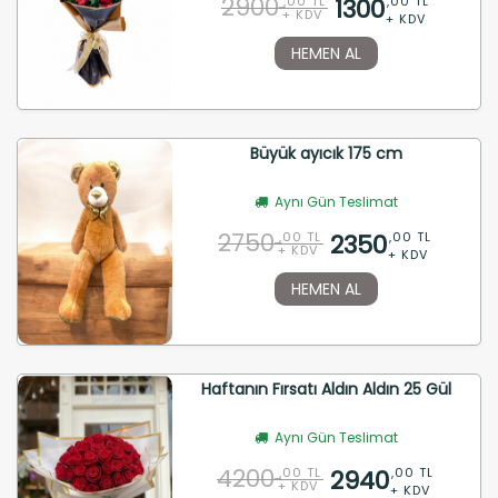
2900
1300
,00 TL
,00 TL
+ KDV
+ KDV
HEMEN AL
Büyük ayıcık 175 cm
Aynı Gün Teslimat
2750
2350
,00 TL
,00 TL
+ KDV
+ KDV
HEMEN AL
Haftanın Fırsatı Aldın Aldın 25 Gül
Aynı Gün Teslimat
4200
2940
,00 TL
,00 TL
+ KDV
+ KDV