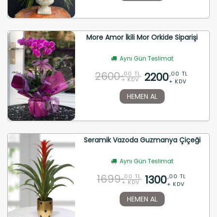
More Amor İkili Mor Orkide Siparişi
Aynı Gün Teslimat
2600
2200
,00 TL
,00 TL
+ KDV
+ KDV
HEMEN AL
Seramik Vazoda Guzmanya Çiçeği
Aynı Gün Teslimat
1699
1300
,00 TL
,00 TL
+ KDV
+ KDV
HEMEN AL