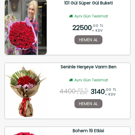
101 Gül Süper Gül Buketi
Aynı Gün Teslimat
22500
,00 TL
+ KDV
HEMEN AL
Seninle Herşeye Varım Ben
Aynı Gün Teslimat
4400
3140
,00 TL
,00 TL
+ KDV
+ KDV
HEMEN AL
Bohem 19 Etkisi