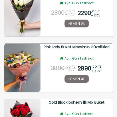
Aynı Gün Teslimat
2800
2290
,00 TL
,00 TL
+ KDV
+ KDV
HEMEN AL
Pink Lady Buket Mevsimin Güzellikleri
Aynı Gün Teslimat
3890
2890
,00 TL
,00 TL
+ KDV
+ KDV
HEMEN AL
Gold Black bohem 11li Mix Buket
Aynı Gün Teslimat