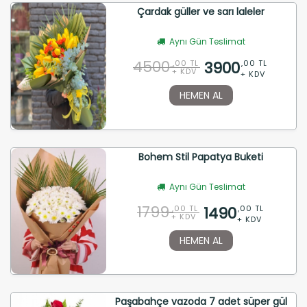
Çardak güller ve sarı laleler
Aynı Gün Teslimat
4500
3900
,00 TL
,00 TL
+ KDV
+ KDV
HEMEN AL
Bohem Stil Papatya Buketi
Aynı Gün Teslimat
1799
1490
,00 TL
,00 TL
+ KDV
+ KDV
HEMEN AL
Paşabahçe vazoda 7 adet süper gül