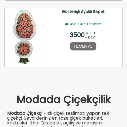
Gösterişli Ayaklı Sepet
Aynı Gün Teslimat
3500
,00 TL
+ KDV
HEMEN AL
Modada Çiçekçilik
Modada Çiçekçi
Hızlı çiçek teslimatı yapan tek
çiçekçi. Sevdikleriniz en taze çiçek buketleri,
kaktüsler, ithal Orkideler, açılış ve merasim