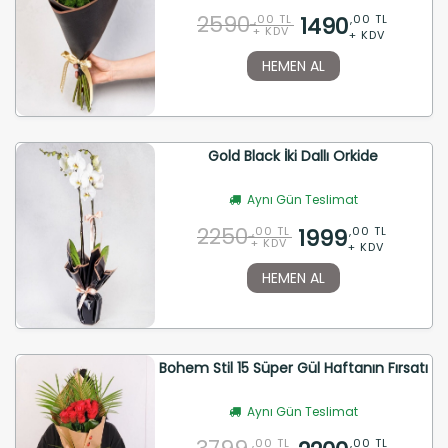
2590
1490
,00 TL
,00 TL
+ KDV
+ KDV
HEMEN AL
Gold Black İki Dallı Orkide
Aynı Gün Teslimat
2250
1999
,00 TL
,00 TL
+ KDV
+ KDV
HEMEN AL
Bohem Stil 15 Süper Gül Haftanın Fırsatı
Aynı Gün Teslimat
,00 TL
,00 TL