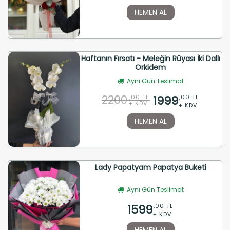
HEMEN AL
Haftanın Fırsatı - Meleğin Rüyası İki Dallı
Orkidem
Aynı Gün Teslimat
2200
1999
,00 TL
,00 TL
+ KDV
+ KDV
HEMEN AL
Lady Papatyam Papatya Buketi
Aynı Gün Teslimat
1599
,00 TL
+ KDV
HEMEN AL