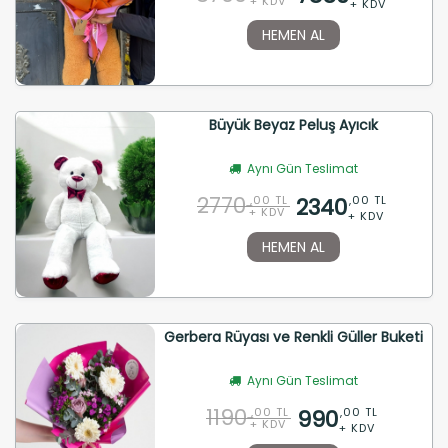
+ KDV
+ KDV
HEMEN AL
Büyük Beyaz Peluş Ayıcık
Aynı Gün Teslimat
2770
2340
,00 TL
,00 TL
+ KDV
+ KDV
HEMEN AL
Gerbera Rüyası ve Renkli Güller Buketi
Aynı Gün Teslimat
1190
990
,00 TL
,00 TL
+ KDV
+ KDV