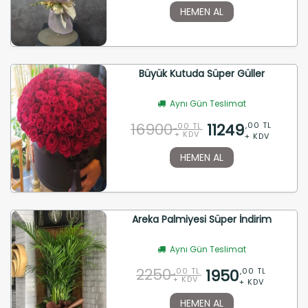
HEMEN AL
Büyük Kutuda Süper Güller
Aynı Gün Teslimat
16900
11249
,00 TL
,00 TL
+ KDV
+ KDV
HEMEN AL
Areka Palmiyesi Süper İndirim
Aynı Gün Teslimat
2250
1950
,00 TL
,00 TL
+ KDV
+ KDV
HEMEN AL