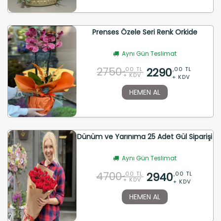
Prenses Özele Seri Renk Orkide
Aynı Gün Teslimat
2750
2290
,00 TL
,00 TL
+ KDV
+ KDV
HEMEN AL
Dünüm ve Yarınıma 25 Adet Gül Siparişi
Aynı Gün Teslimat
4700
2940
,00 TL
,00 TL
+ KDV
+ KDV
HEMEN AL