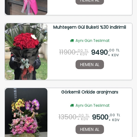
Muhteşem Gül Buketi %30 indirimli
Aynı Gün Teslimat
11900
9490
,00 TL
,00 TL
+ KDV
+ KDV
HEMEN AL
Görkemli Orkide aranjmanı
Aynı Gün Teslimat
13500
9500
,00 TL
,00 TL
+ KDV
+ KDV
HEMEN AL