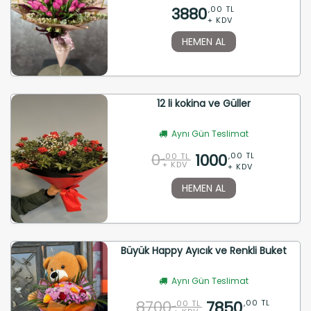
3880
,00 TL
+ KDV
HEMEN AL
12 li kokina ve Güller
Aynı Gün Teslimat
0
1000
,00 TL
,00 TL
+ KDV
+ KDV
HEMEN AL
Büyük Happy Ayıcık ve Renkli Buket
Aynı Gün Teslimat
8700
7850
,00 TL
,00 TL