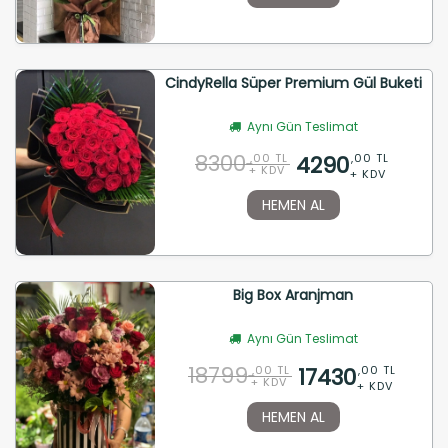
CindyRella Süper Premium Gül Buketi
Aynı Gün Teslimat
8300
4290
,00 TL
,00 TL
+ KDV
+ KDV
HEMEN AL
Big Box Aranjman
Aynı Gün Teslimat
18799
17430
,00 TL
,00 TL
+ KDV
+ KDV
HEMEN AL