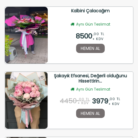
Kalbini Çalacağım
Aynı Gün Teslimat
8500
,00 TL
+ KDV
HEMEN AL
Şakayık Efsanesi, Değerli olduğunu
Hissettirin...
Aynı Gün Teslimat
4450
3979
,00 TL
,00 TL
+ KDV
+ KDV
HEMEN AL