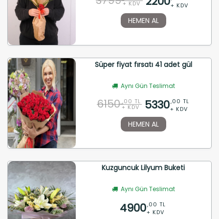
3799
2200
+ KDV
+ KDV
HEMEN AL
Süper fiyat fırsatı 41 adet gül
Aynı Gün Teslimat
6150
5330
,00 TL
,00 TL
+ KDV
+ KDV
HEMEN AL
Kuzguncuk Lilyum Buketi
Aynı Gün Teslimat
4900
,00 TL
+ KDV