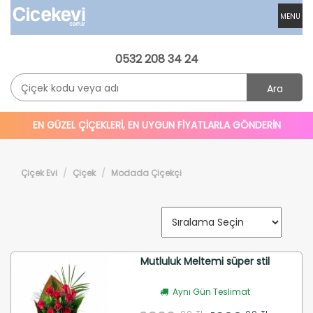
MENU
0532 208 34 24
Ara
EN GÜZEL ÇİÇEKLERİ, EN UYGUN FİYATLARLA GÖNDERİN
Çiçek Evi
Çiçek
Modada Çiçekçi
Mutluluk Meltemi süper stil
Aynı Gün Teslimat