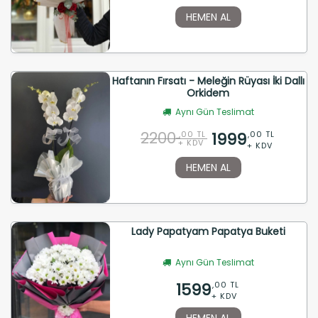
HEMEN AL
Haftanın Fırsatı - Meleğin Rüyası İki Dallı
Orkidem
Aynı Gün Teslimat
2200
1999
,00 TL
,00 TL
+ KDV
+ KDV
HEMEN AL
Lady Papatyam Papatya Buketi
Aynı Gün Teslimat
1599
,00 TL
+ KDV
HEMEN AL