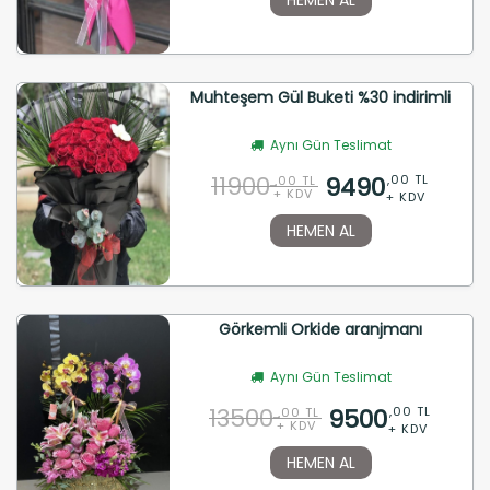
Muhteşem Gül Buketi %30 indirimli
Aynı Gün Teslimat
11900
9490
,00 TL
,00 TL
+ KDV
+ KDV
HEMEN AL
Görkemli Orkide aranjmanı
Aynı Gün Teslimat
13500
9500
,00 TL
,00 TL
+ KDV
+ KDV
HEMEN AL