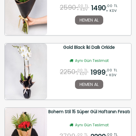
2590
1490
,00 TL
,00 TL
+ KDV
+ KDV
HEMEN AL
Gold Black İki Dallı Orkide
Aynı Gün Teslimat
2250
1999
,00 TL
,00 TL
+ KDV
+ KDV
HEMEN AL
Bohem Stil 15 Süper Gül Haftanın Fırsatı
Aynı Gün Teslimat
,00 TL
,00 TL