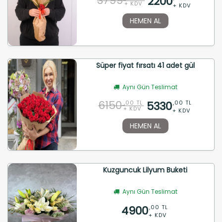
3799
2200
+ KDV
+ KDV
HEMEN AL
Süper fiyat fırsatı 41 adet gül
Aynı Gün Teslimat
6150
5330
,00 TL
,00 TL
+ KDV
+ KDV
HEMEN AL
Kuzguncuk Lilyum Buketi
Aynı Gün Teslimat
4900
,00 TL
+ KDV