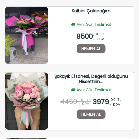
Kalbini Çalacağım
Aynı Gün Teslimat
8500
,00 TL
+ KDV
HEMEN AL
Şakayık Efsanesi, Değerli olduğunu
Hissettirin...
Aynı Gün Teslimat
4450
3979
,00 TL
,00 TL
+ KDV
+ KDV
HEMEN AL