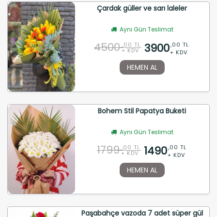
Çardak güller ve sarı laleler
Aynı Gün Teslimat
4500
3900
,00 TL
,00 TL
+ KDV
+ KDV
HEMEN AL
Bohem Stil Papatya Buketi
Aynı Gün Teslimat
1799
1490
,00 TL
,00 TL
+ KDV
+ KDV
HEMEN AL
Paşabahçe vazoda 7 adet süper gül