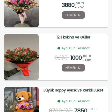
3880
,00 TL
+ KDV
HEMEN AL
12 li kokina ve Güller
Aynı Gün Teslimat
0
1000
,00 TL
,00 TL
+ KDV
+ KDV
HEMEN AL
Büyük Happy Ayıcık ve Renkli Buket
Aynı Gün Teslimat
8700
7850
,00 TL
,00 TL