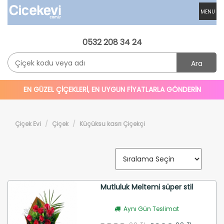
MENU
0532 208 34 24
Ara
EN GÜZEL ÇİÇEKLERİ, EN UYGUN FİYATLARLA GÖNDERİN
Çiçek Evi
Çiçek
Küçüksu kasrı Çiçekçi
Mutluluk Meltemi süper stil
Aynı Gün Teslimat