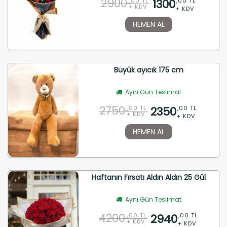
2900
1300
,00 TL
,00 TL
+ KDV
+ KDV
HEMEN AL
Büyük ayıcık 175 cm
Aynı Gün Teslimat
2750
2350
,00 TL
,00 TL
+ KDV
+ KDV
HEMEN AL
Haftanın Fırsatı Aldın Aldın 25 Gül
Aynı Gün Teslimat
4200
2940
,00 TL
,00 TL
+ KDV
+ KDV