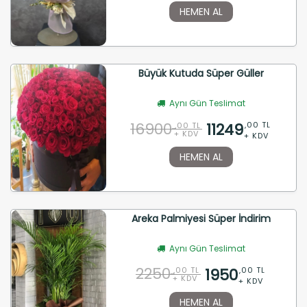
HEMEN AL
Büyük Kutuda Süper Güller
Aynı Gün Teslimat
16900
11249
,00 TL
,00 TL
+ KDV
+ KDV
HEMEN AL
Areka Palmiyesi Süper İndirim
Aynı Gün Teslimat
2250
1950
,00 TL
,00 TL
+ KDV
+ KDV
HEMEN AL