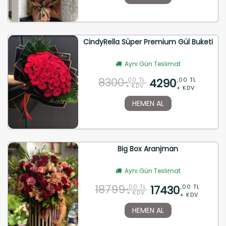
CindyRella Süper Premium Gül Buketi
Aynı Gün Teslimat
8300
4290
,00 TL
,00 TL
+ KDV
+ KDV
HEMEN AL
Big Box Aranjman
Aynı Gün Teslimat
18799
17430
,00 TL
,00 TL
+ KDV
+ KDV
HEMEN AL