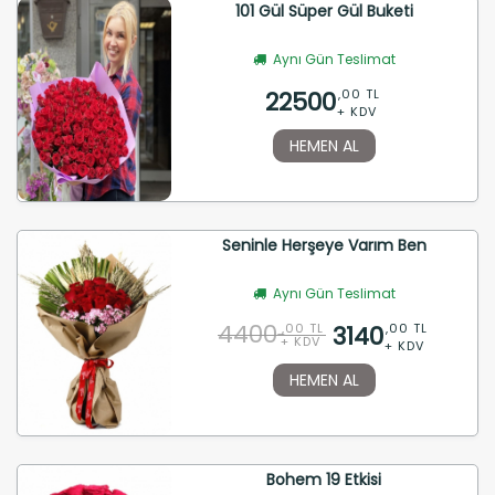
101 Gül Süper Gül Buketi
Aynı Gün Teslimat
22500
,00 TL
+ KDV
HEMEN AL
Seninle Herşeye Varım Ben
Aynı Gün Teslimat
4400
3140
,00 TL
,00 TL
+ KDV
+ KDV
HEMEN AL
Bohem 19 Etkisi