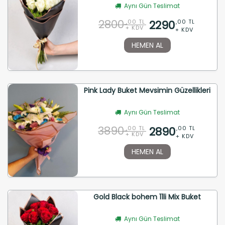
Aynı Gün Teslimat
2800
2290
,00 TL
,00 TL
+ KDV
+ KDV
HEMEN AL
Pink Lady Buket Mevsimin Güzellikleri
Aynı Gün Teslimat
3890
2890
,00 TL
,00 TL
+ KDV
+ KDV
HEMEN AL
Gold Black bohem 11li Mix Buket
Aynı Gün Teslimat