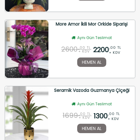
More Amor İkili Mor Orkide Siparişi
Aynı Gün Teslimat
2600
2200
,00 TL
,00 TL
+ KDV
+ KDV
HEMEN AL
Seramik Vazoda Guzmanya Çiçeği
Aynı Gün Teslimat
1699
1300
,00 TL
,00 TL
+ KDV
+ KDV
HEMEN AL