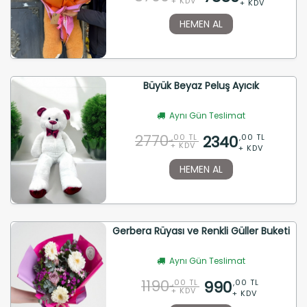
+ KDV
+ KDV
HEMEN AL
Büyük Beyaz Peluş Ayıcık
Aynı Gün Teslimat
2770
2340
,00 TL
,00 TL
+ KDV
+ KDV
HEMEN AL
Gerbera Rüyası ve Renkli Güller Buketi
Aynı Gün Teslimat
1190
990
,00 TL
,00 TL
+ KDV
+ KDV