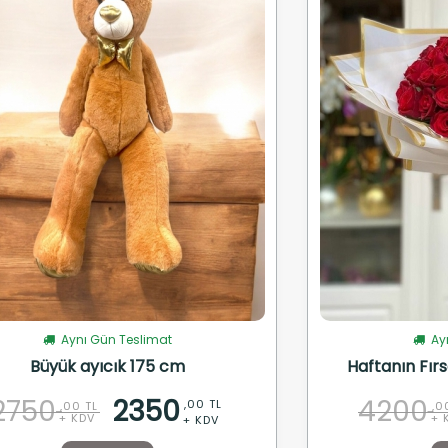
Aynı Gün Teslimat
Ayn
Büyük ayıcık 175 cm
Haftanın Fırs
2750
2350
4200
,00 TL
,00 TL
,0
+ KDV
+ 
+ KDV