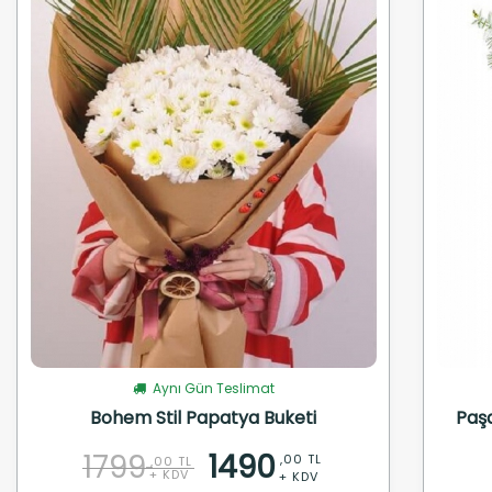
Aynı Gün Teslimat
Bohem Stil Papatya Buketi
Paş
1799
1490
,00 TL
,00 TL
+ KDV
+ KDV