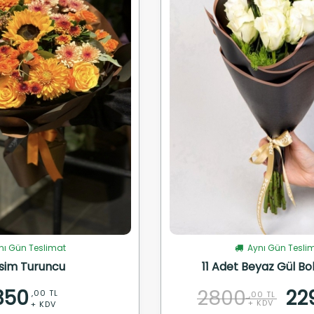
ı Gün Teslimat
Aynı Gün Tesli
sim Turuncu
11 Adet Beyaz Gül Bo
350
2800
22
,00 TL
,00 TL
+ KDV
+ KDV