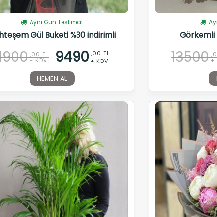
Aynı Gün Teslimat
Ayn
teşem Gül Buketi %30 indirimli
Görkemli 
11900
9490
13500
,00 TL
,00 TL
,
+ KDV
+
+ KDV
HEMEN AL