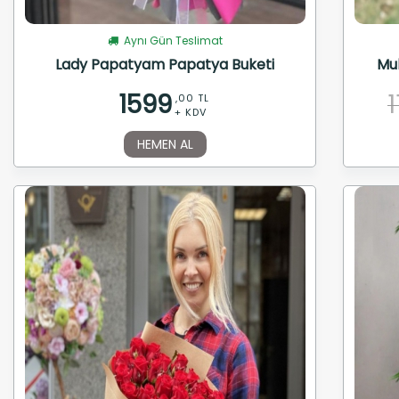
Aynı Gün Teslimat
Lady Papatyam Papatya Buketi
Muh
1599
,00 TL
+ KDV
HEMEN AL