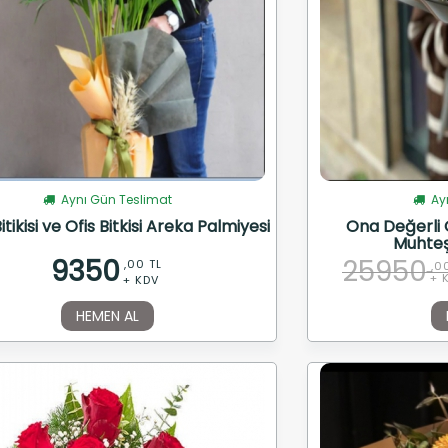
Aynı Gün Teslimat
Ayn
itikisi ve Ofis Bitkisi Areka Palmiyesi
Ona Değerli O
Muhteş
9350
25950
,00 TL
,0
+ 
+ KDV
HEMEN AL