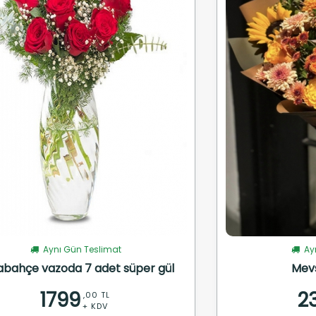
Aynı Gün Teslimat
Ayn
abahçe vazoda 7 adet süper gül
Mev
1799
2
,00 TL
+ KDV