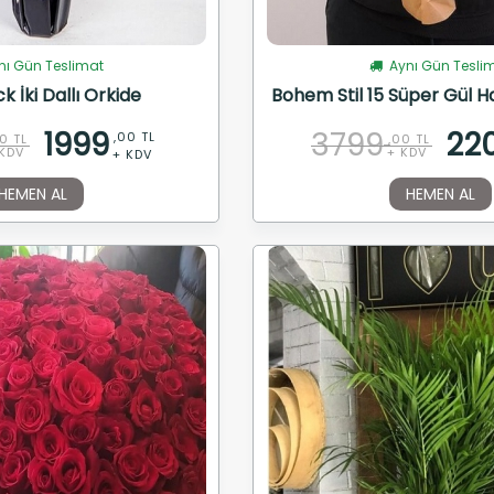
ı Gün Teslimat
Aynı Gün Tesli
k İki Dallı Orkide
Bohem Stil 15 Süper Gül Ha
1999
3799
22
,00 TL
0 TL
,00 TL
KDV
+ KDV
+ KDV
HEMEN AL
HEMEN AL