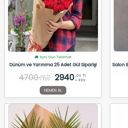
Aynı Gün Teslimat
Dünüm ve Yarınıma 25 Adet Gül Siparişi
Salon B
4700
2940
,00 TL
,00 TL
+ KDV
+ KDV
HEMEN AL