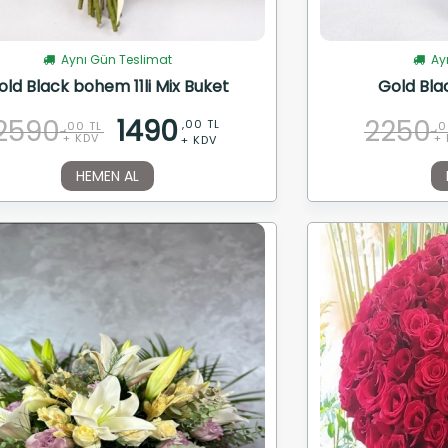
Aynı Gün Teslimat
Ayn
old Black bohem 11li Mix Buket
Gold Blac
2590
1490
2250
,00 TL
,00 TL
,0
+ KDV
+ 
+ KDV
HEMEN AL