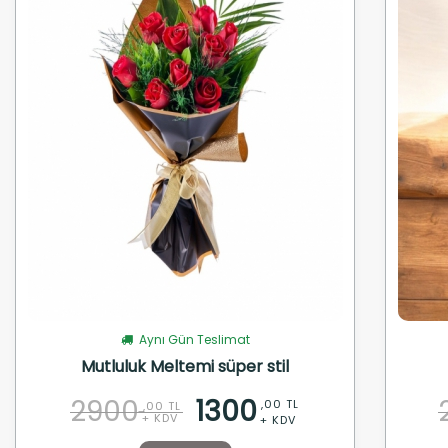
Aynı Gün Teslimat
Mutluluk Meltemi süper stil
2900
1300
,00 TL
,00 TL
+ KDV
+ KDV