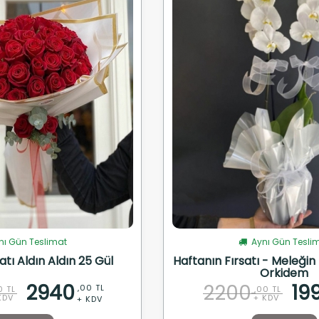
ı Gün Teslimat
Aynı Gün Tesli
atı Aldın Aldın 25 Gül
Haftanın Fırsatı - Meleğin R
Orkidem
2940
2200
19
,00 TL
0 TL
,00 TL
KDV
+ KDV
+ KDV