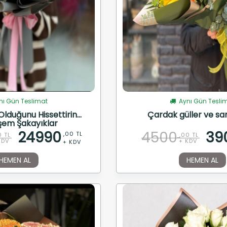
ı Gün Teslimat
Aynı Gün Tesli
lduğunu Hissettirin...
Çardak güller ve sarı
em Şakayıklar
24990
4500
39
,00 TL
0 TL
,00 TL
KDV
+ KDV
+ KDV
HEMEN AL
HEMEN AL