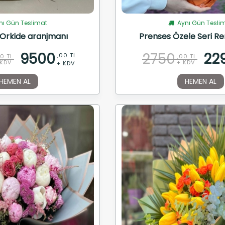
ı Gün Teslimat
Aynı Gün Tesli
Orkide aranjmanı
Prenses Özele Seri Re
9500
2750
22
,00 TL
00 TL
,00 TL
 KDV
+ KDV
+ KDV
HEMEN AL
HEMEN AL