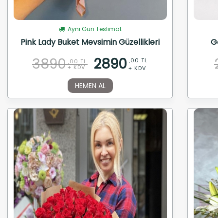
Aynı Gün Teslimat
Pink Lady Buket Mevsimin Güzellikleri
G
3890
2890
,00 TL
,00 TL
+ KDV
+ KDV
HEMEN AL