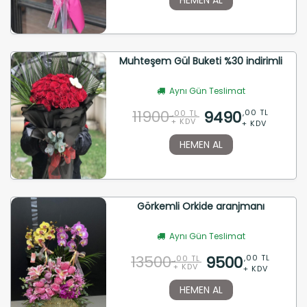
Muhteşem Gül Buketi %30 indirimli
Aynı Gün Teslimat
11900
9490
,00 TL
,00 TL
+ KDV
+ KDV
HEMEN AL
Görkemli Orkide aranjmanı
Aynı Gün Teslimat
13500
9500
,00 TL
,00 TL
+ KDV
+ KDV
HEMEN AL