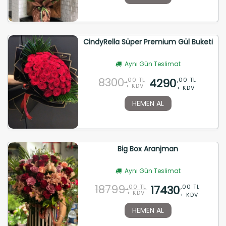
CindyRella Süper Premium Gül Buketi
Aynı Gün Teslimat
8300
4290
,00 TL
,00 TL
+ KDV
+ KDV
HEMEN AL
Big Box Aranjman
Aynı Gün Teslimat
18799
17430
,00 TL
,00 TL
+ KDV
+ KDV
HEMEN AL