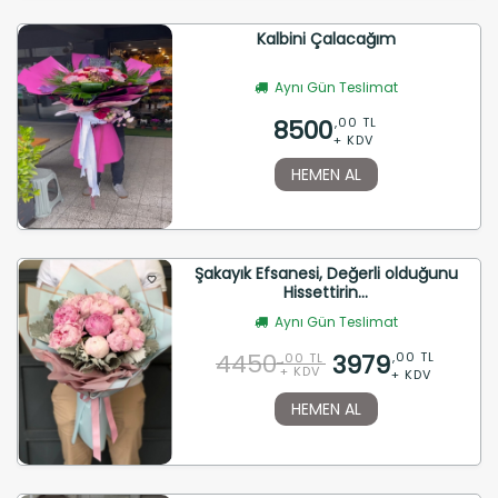
Kalbini Çalacağım
Aynı Gün Teslimat
8500
,00 TL
+ KDV
HEMEN AL
Şakayık Efsanesi, Değerli olduğunu
Hissettirin...
Aynı Gün Teslimat
4450
3979
,00 TL
,00 TL
+ KDV
+ KDV
HEMEN AL