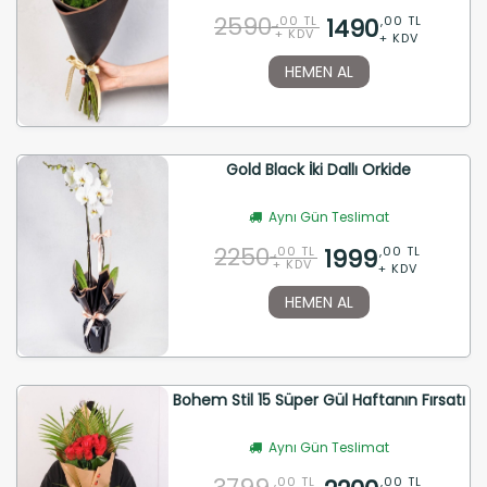
2590
1490
,00 TL
,00 TL
+ KDV
+ KDV
HEMEN AL
Gold Black İki Dallı Orkide
Aynı Gün Teslimat
2250
1999
,00 TL
,00 TL
+ KDV
+ KDV
HEMEN AL
Bohem Stil 15 Süper Gül Haftanın Fırsatı
Aynı Gün Teslimat
,00 TL
,00 TL