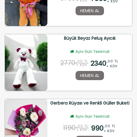
+ KDV
+ KDV
HEMEN AL
Büyük Beyaz Peluş Ayıcık
Aynı Gün Teslimat
2770
2340
,00 TL
,00 TL
+ KDV
+ KDV
HEMEN AL
Gerbera Rüyası ve Renkli Güller Buketi
Aynı Gün Teslimat
1190
990
,00 TL
,00 TL
+ KDV
+ KDV