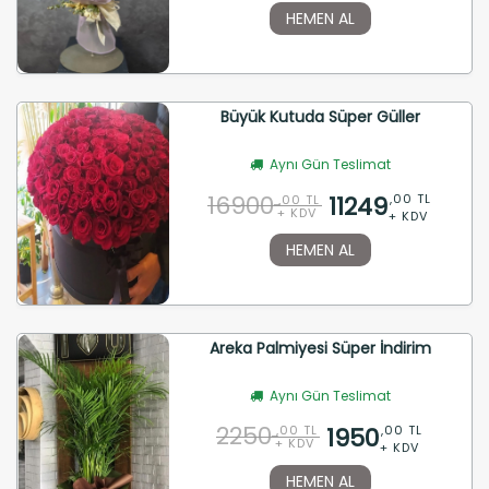
HEMEN AL
Büyük Kutuda Süper Güller
Aynı Gün Teslimat
16900
11249
,00 TL
,00 TL
+ KDV
+ KDV
HEMEN AL
Areka Palmiyesi Süper İndirim
Aynı Gün Teslimat
2250
1950
,00 TL
,00 TL
+ KDV
+ KDV
HEMEN AL