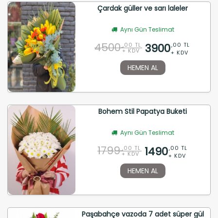
Çardak güller ve sarı laleler
Aynı Gün Teslimat
4500
3900
,00 TL
,00 TL
+ KDV
+ KDV
HEMEN AL
Bohem Stil Papatya Buketi
Aynı Gün Teslimat
1799
1490
,00 TL
,00 TL
+ KDV
+ KDV
HEMEN AL
Paşabahçe vazoda 7 adet süper gül