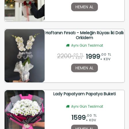
HEMEN AL
Haftanın Fırsatı - Meleğin Rüyası İki Dallı
Orkidem
Aynı Gün Teslimat
2200
1999
,00 TL
,00 TL
+ KDV
+ KDV
HEMEN AL
Lady Papatyam Papatya Buketi
Aynı Gün Teslimat
1599
,00 TL
+ KDV
HEMEN AL