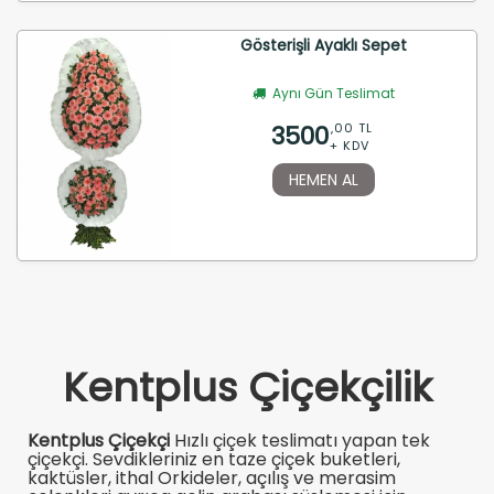
Gösterişli Ayaklı Sepet
Aynı Gün Teslimat
3500
,00 TL
+ KDV
HEMEN AL
Kentplus Çiçekçilik
Kentplus Çiçekçi
Hızlı çiçek teslimatı yapan tek
çiçekçi. Sevdikleriniz en taze çiçek buketleri,
kaktüsler, ithal Orkideler, açılış ve merasim