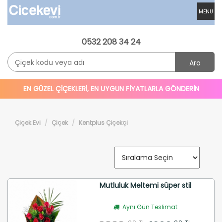
MENU
0532 208 34 24
Ara
EN GÜZEL ÇİÇEKLERİ, EN UYGUN FİYATLARLA GÖNDERİN
Çiçek Evi
Çiçek
Kentplus Çiçekçi
Mutluluk Meltemi süper stil
Aynı Gün Teslimat