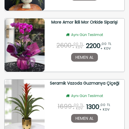
More Amor İkili Mor Orkide Siparişi
Aynı Gün Teslimat
2600
2200
,00 TL
,00 TL
+ KDV
+ KDV
HEMEN AL
Seramik Vazoda Guzmanya Çiçeği
Aynı Gün Teslimat
1699
1300
,00 TL
,00 TL
+ KDV
+ KDV
HEMEN AL