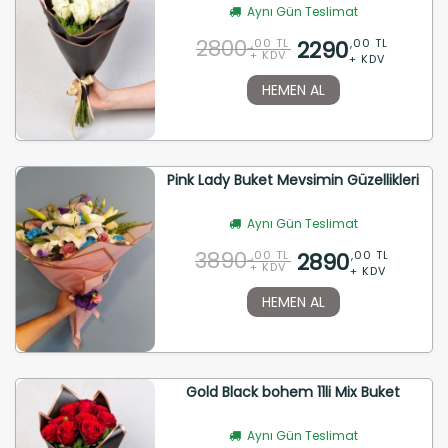
Aynı Gün Teslimat
2800
2290
,00 TL
,00 TL
+ KDV
+ KDV
HEMEN AL
Pink Lady Buket Mevsimin Güzellikleri
Aynı Gün Teslimat
3890
2890
,00 TL
,00 TL
+ KDV
+ KDV
HEMEN AL
Gold Black bohem 11li Mix Buket
Aynı Gün Teslimat