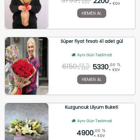
3799
2200
+ KDV
+ KDV
HEMEN AL
Süper fiyat fırsatı 41 adet gül
Aynı Gün Teslimat
6150
5330
,00 TL
,00 TL
+ KDV
+ KDV
HEMEN AL
Kuzguncuk Lilyum Buketi
Aynı Gün Teslimat
4900
,00 TL
+ KDV