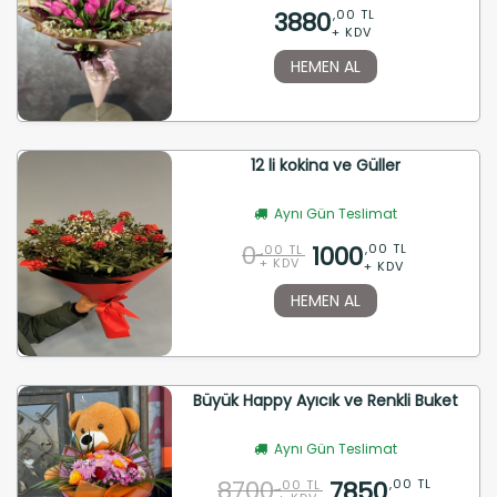
3880
,00 TL
+ KDV
HEMEN AL
12 li kokina ve Güller
Aynı Gün Teslimat
0
1000
,00 TL
,00 TL
+ KDV
+ KDV
HEMEN AL
Büyük Happy Ayıcık ve Renkli Buket
Aynı Gün Teslimat
8700
7850
,00 TL
,00 TL