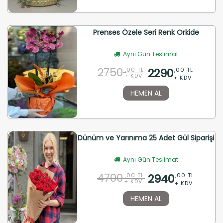
Prenses Özele Seri Renk Orkide
Aynı Gün Teslimat
2750
2290
,00 TL
,00 TL
+ KDV
+ KDV
HEMEN AL
Dünüm ve Yarınıma 25 Adet Gül Siparişi
Aynı Gün Teslimat
4700
2940
,00 TL
,00 TL
+ KDV
+ KDV
HEMEN AL