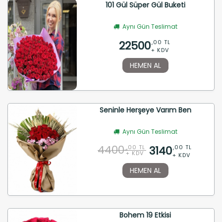
101 Gül Süper Gül Buketi
Aynı Gün Teslimat
22500
,00 TL
+ KDV
HEMEN AL
Seninle Herşeye Varım Ben
Aynı Gün Teslimat
4400
3140
,00 TL
,00 TL
+ KDV
+ KDV
HEMEN AL
Bohem 19 Etkisi