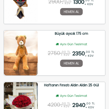
2900
1300
,00 TL
,00 TL
+ KDV
+ KDV
HEMEN AL
Büyük ayıcık 175 cm
Aynı Gün Teslimat
2750
2350
,00 TL
,00 TL
+ KDV
+ KDV
HEMEN AL
Haftanın Fırsatı Aldın Aldın 25 Gül
Aynı Gün Teslimat
4200
2940
,00 TL
,00 TL
+ KDV
+ KDV