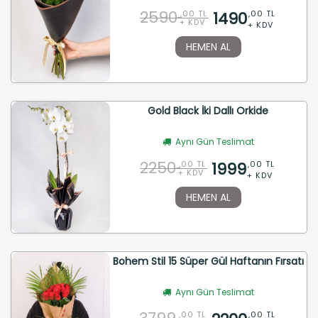
2590
1490
,00 TL
,00 TL
+ KDV
+ KDV
HEMEN AL
Gold Black İki Dallı Orkide
Aynı Gün Teslimat
2250
1999
,00 TL
,00 TL
+ KDV
+ KDV
HEMEN AL
Bohem Stil 15 Süper Gül Haftanın Fırsatı
Aynı Gün Teslimat
,00 TL
,00 TL