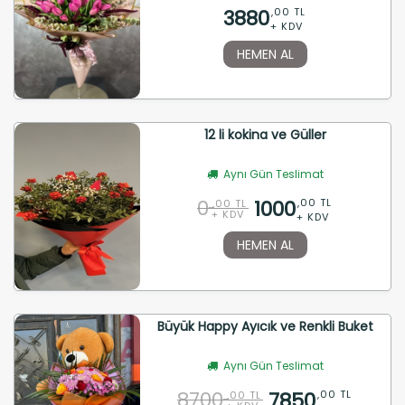
3880
,00 TL
+ KDV
HEMEN AL
12 li kokina ve Güller
Aynı Gün Teslimat
0
1000
,00 TL
,00 TL
+ KDV
+ KDV
HEMEN AL
Büyük Happy Ayıcık ve Renkli Buket
Aynı Gün Teslimat
8700
7850
,00 TL
,00 TL