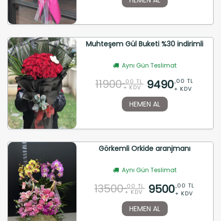
Muhteşem Gül Buketi %30 indirimli
Aynı Gün Teslimat
11900
9490
,00 TL
,00 TL
+ KDV
+ KDV
HEMEN AL
Görkemli Orkide aranjmanı
Aynı Gün Teslimat
13500
9500
,00 TL
,00 TL
+ KDV
+ KDV
HEMEN AL