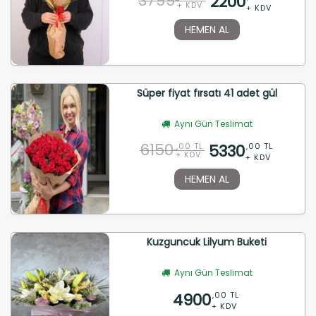
3799
2200
+ KDV
+ KDV
HEMEN AL
Süper fiyat fırsatı 41 adet gül
Aynı Gün Teslimat
6150
5330
,00 TL
,00 TL
+ KDV
+ KDV
HEMEN AL
Kuzguncuk Lilyum Buketi
Aynı Gün Teslimat
4900
,00 TL
+ KDV