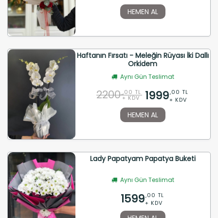
HEMEN AL
Haftanın Fırsatı - Meleğin Rüyası İki Dallı
Orkidem
Aynı Gün Teslimat
2200
1999
,00 TL
,00 TL
+ KDV
+ KDV
HEMEN AL
Lady Papatyam Papatya Buketi
Aynı Gün Teslimat
1599
,00 TL
+ KDV
HEMEN AL