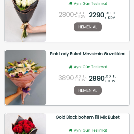
Aynı Gün Teslimat
2800
2290
,00 TL
,00 TL
+ KDV
+ KDV
HEMEN AL
Pink Lady Buket Mevsimin Güzellikleri
Aynı Gün Teslimat
3890
2890
,00 TL
,00 TL
+ KDV
+ KDV
HEMEN AL
Gold Black bohem 11li Mix Buket
Aynı Gün Teslimat