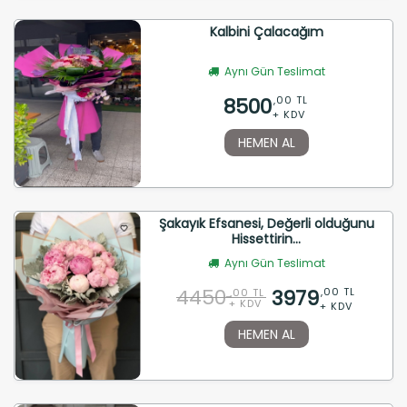
Kalbini Çalacağım
Aynı Gün Teslimat
8500
,00 TL
+ KDV
HEMEN AL
Şakayık Efsanesi, Değerli olduğunu
Hissettirin...
Aynı Gün Teslimat
4450
3979
,00 TL
,00 TL
+ KDV
+ KDV
HEMEN AL