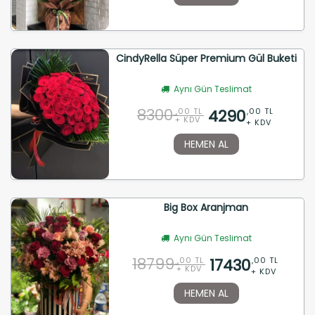
CindyRella Süper Premium Gül Buketi
Aynı Gün Teslimat
8300
4290
,00 TL
,00 TL
+ KDV
+ KDV
HEMEN AL
Big Box Aranjman
Aynı Gün Teslimat
18799
17430
,00 TL
,00 TL
+ KDV
+ KDV
HEMEN AL