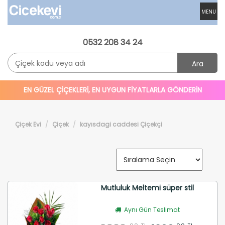
MENU
0532 208 34 24
Ara
EN GÜZEL ÇİÇEKLERİ, EN UYGUN FİYATLARLA GÖNDERİN
Çiçek Evi
Çiçek
kayısdagi caddesi Çiçekçi
Mutluluk Meltemi süper stil
Aynı Gün Teslimat