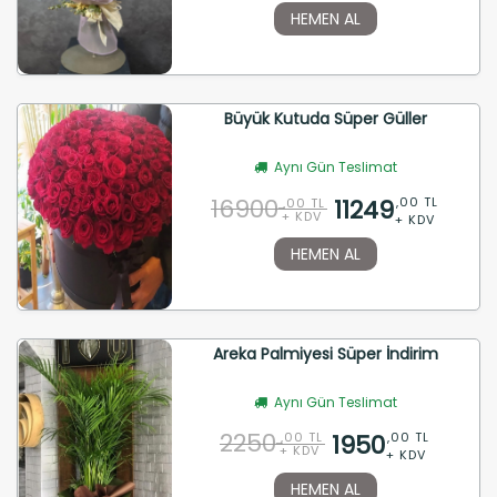
HEMEN AL
Büyük Kutuda Süper Güller
Aynı Gün Teslimat
16900
11249
,00 TL
,00 TL
+ KDV
+ KDV
HEMEN AL
Areka Palmiyesi Süper İndirim
Aynı Gün Teslimat
2250
1950
,00 TL
,00 TL
+ KDV
+ KDV
HEMEN AL