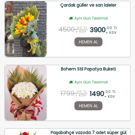
Çardak güller ve sarı laleler
Aynı Gün Teslimat
4500
3900
,00 TL
,00 TL
+ KDV
+ KDV
HEMEN AL
Bohem Stil Papatya Buketi
Aynı Gün Teslimat
1799
1490
,00 TL
,00 TL
+ KDV
+ KDV
HEMEN AL
Paşabahçe vazoda 7 adet süper gül