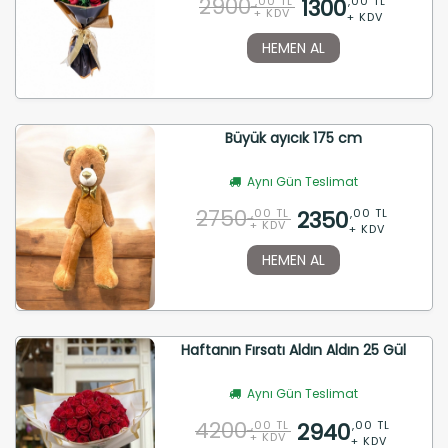
2900
1300
,00 TL
,00 TL
+ KDV
+ KDV
HEMEN AL
Büyük ayıcık 175 cm
Aynı Gün Teslimat
2750
2350
,00 TL
,00 TL
+ KDV
+ KDV
HEMEN AL
Haftanın Fırsatı Aldın Aldın 25 Gül
Aynı Gün Teslimat
4200
2940
,00 TL
,00 TL
+ KDV
+ KDV