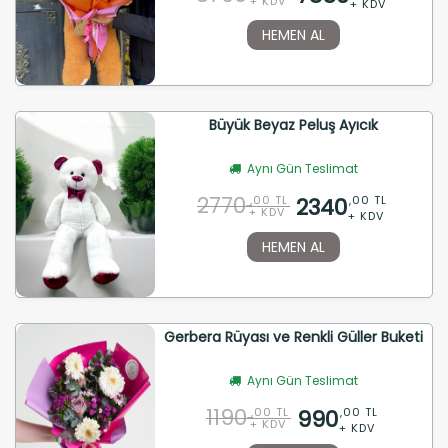
+ KDV
+ KDV
HEMEN AL
Büyük Beyaz Peluş Ayıcık
Aynı Gün Teslimat
2770
2340
,00 TL
,00 TL
+ KDV
+ KDV
HEMEN AL
Gerbera Rüyası ve Renkli Güller Buketi
Aynı Gün Teslimat
1190
990
,00 TL
,00 TL
+ KDV
+ KDV