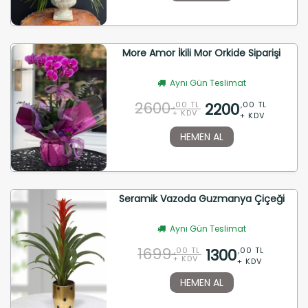
More Amor İkili Mor Orkide Siparişi
Aynı Gün Teslimat
2600
2200
,00 TL
,00 TL
+ KDV
+ KDV
HEMEN AL
Seramik Vazoda Guzmanya Çiçeği
Aynı Gün Teslimat
1699
1300
,00 TL
,00 TL
+ KDV
+ KDV
HEMEN AL