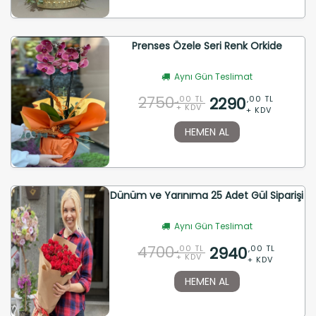
Prenses Özele Seri Renk Orkide
Aynı Gün Teslimat
2750
2290
,00 TL
,00 TL
+ KDV
+ KDV
HEMEN AL
Dünüm ve Yarınıma 25 Adet Gül Siparişi
Aynı Gün Teslimat
4700
2940
,00 TL
,00 TL
+ KDV
+ KDV
HEMEN AL