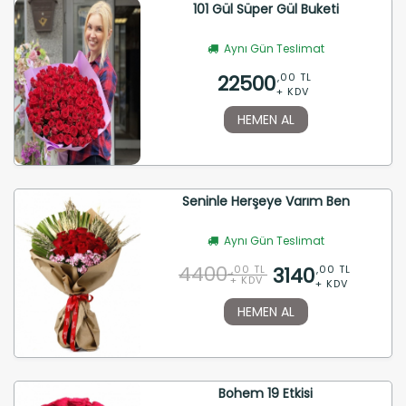
101 Gül Süper Gül Buketi
Aynı Gün Teslimat
22500
,00 TL
+ KDV
HEMEN AL
Seninle Herşeye Varım Ben
Aynı Gün Teslimat
4400
3140
,00 TL
,00 TL
+ KDV
+ KDV
HEMEN AL
Bohem 19 Etkisi