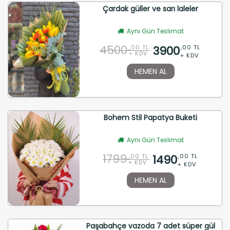
Çardak güller ve sarı laleler
Aynı Gün Teslimat
4500
3900
,00 TL
,00 TL
+ KDV
+ KDV
HEMEN AL
Bohem Stil Papatya Buketi
Aynı Gün Teslimat
1799
1490
,00 TL
,00 TL
+ KDV
+ KDV
HEMEN AL
Paşabahçe vazoda 7 adet süper gül