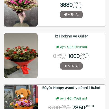
3880
,00 TL
+ KDV
HEMEN AL
12 li kokina ve Güller
Aynı Gün Teslimat
0
1000
,00 TL
,00 TL
+ KDV
+ KDV
HEMEN AL
Büyük Happy Ayıcık ve Renkli Buket
Aynı Gün Teslimat
8700
7850
,00 TL
,00 TL