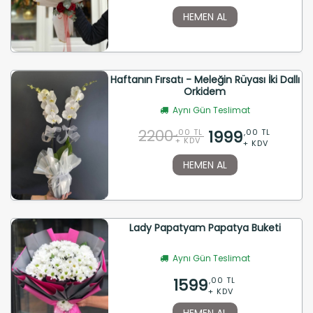
HEMEN AL
Haftanın Fırsatı - Meleğin Rüyası İki Dallı
Orkidem
Aynı Gün Teslimat
2200
1999
,00 TL
,00 TL
+ KDV
+ KDV
HEMEN AL
Lady Papatyam Papatya Buketi
Aynı Gün Teslimat
1599
,00 TL
+ KDV
HEMEN AL