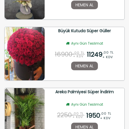
HEMEN AL
Büyük Kutuda Süper Güller
Aynı Gün Teslimat
16900
11249
,00 TL
,00 TL
+ KDV
+ KDV
HEMEN AL
Areka Palmiyesi Süper İndirim
Aynı Gün Teslimat
2250
1950
,00 TL
,00 TL
+ KDV
+ KDV
HEMEN AL