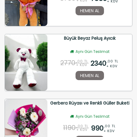
+ KDV
+ KDV
HEMEN AL
Büyük Beyaz Peluş Ayıcık
Aynı Gün Teslimat
2770
2340
,00 TL
,00 TL
+ KDV
+ KDV
HEMEN AL
Gerbera Rüyası ve Renkli Güller Buketi
Aynı Gün Teslimat
1190
990
,00 TL
,00 TL
+ KDV
+ KDV