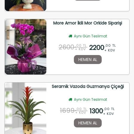
More Amor İkili Mor Orkide Siparişi
Aynı Gün Teslimat
2600
2200
,00 TL
,00 TL
+ KDV
+ KDV
HEMEN AL
Seramik Vazoda Guzmanya Çiçeği
Aynı Gün Teslimat
1699
1300
,00 TL
,00 TL
+ KDV
+ KDV
HEMEN AL