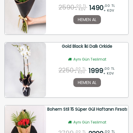
2590
1490
,00 TL
,00 TL
+ KDV
+ KDV
HEMEN AL
Gold Black İki Dallı Orkide
Aynı Gün Teslimat
2250
1999
,00 TL
,00 TL
+ KDV
+ KDV
HEMEN AL
Bohem Stil 15 Süper Gül Haftanın Fırsatı
Aynı Gün Teslimat
,00 TL
,00 TL