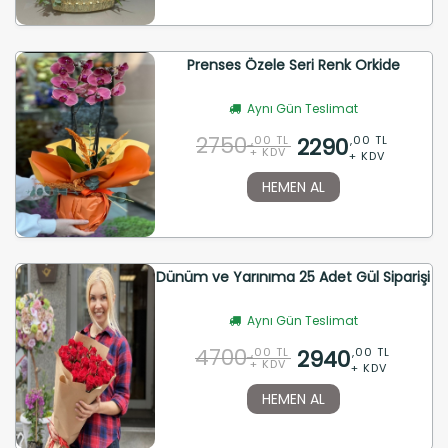
Prenses Özele Seri Renk Orkide
Aynı Gün Teslimat
2750
2290
,00 TL
,00 TL
+ KDV
+ KDV
HEMEN AL
Dünüm ve Yarınıma 25 Adet Gül Siparişi
Aynı Gün Teslimat
4700
2940
,00 TL
,00 TL
+ KDV
+ KDV
HEMEN AL