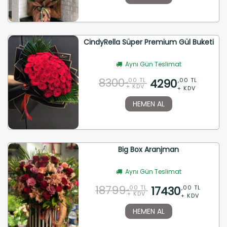
CindyRella Süper Premium Gül Buketi
Aynı Gün Teslimat
8300
4290
,00 TL
,00 TL
+ KDV
+ KDV
HEMEN AL
Big Box Aranjman
Aynı Gün Teslimat
18799
17430
,00 TL
,00 TL
+ KDV
+ KDV
HEMEN AL