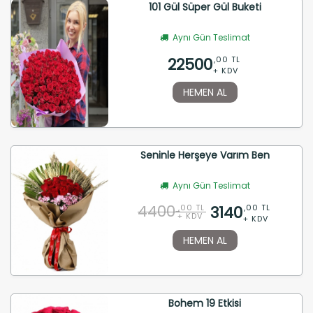
101 Gül Süper Gül Buketi
Aynı Gün Teslimat
22500
,00 TL
+ KDV
HEMEN AL
Seninle Herşeye Varım Ben
Aynı Gün Teslimat
4400
3140
,00 TL
,00 TL
+ KDV
+ KDV
HEMEN AL
Bohem 19 Etkisi