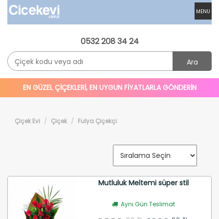
MENU
0532 208 34 24
Ara
EN GÜZEL ÇİÇEKLERİ, EN UYGUN FİYATLARLA GÖNDERİN
Çiçek Evi
Çiçek
Fulya Çiçekçi
Mutluluk Meltemi süper stil
Aynı Gün Teslimat