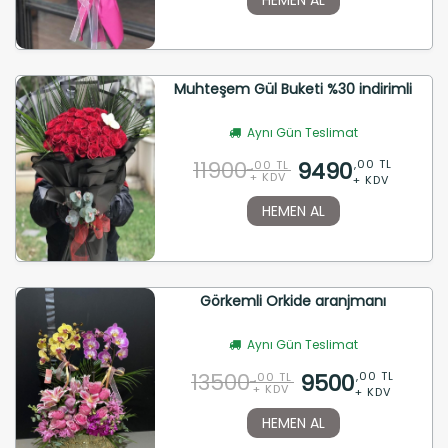
Muhteşem Gül Buketi %30 indirimli
Aynı Gün Teslimat
11900
9490
,00 TL
,00 TL
+ KDV
+ KDV
HEMEN AL
Görkemli Orkide aranjmanı
Aynı Gün Teslimat
13500
9500
,00 TL
,00 TL
+ KDV
+ KDV
HEMEN AL