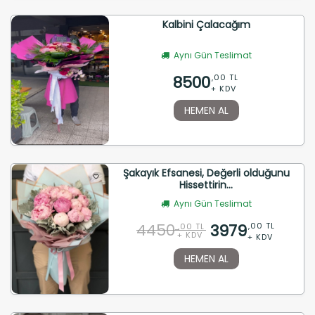
Kalbini Çalacağım
Aynı Gün Teslimat
8500
,00 TL
+ KDV
HEMEN AL
Şakayık Efsanesi, Değerli olduğunu
Hissettirin...
Aynı Gün Teslimat
4450
3979
,00 TL
,00 TL
+ KDV
+ KDV
HEMEN AL