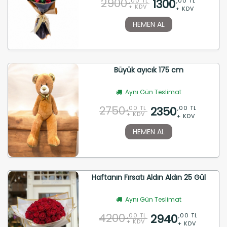
2900
1300
,00 TL
,00 TL
+ KDV
+ KDV
HEMEN AL
Büyük ayıcık 175 cm
Aynı Gün Teslimat
2750
2350
,00 TL
,00 TL
+ KDV
+ KDV
HEMEN AL
Haftanın Fırsatı Aldın Aldın 25 Gül
Aynı Gün Teslimat
4200
2940
,00 TL
,00 TL
+ KDV
+ KDV