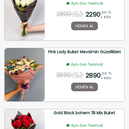
Aynı Gün Teslimat
2800
2290
,00 TL
,00 TL
+ KDV
+ KDV
HEMEN AL
Pink Lady Buket Mevsimin Güzellikleri
Aynı Gün Teslimat
3890
2890
,00 TL
,00 TL
+ KDV
+ KDV
HEMEN AL
Gold Black bohem 11li Mix Buket
Aynı Gün Teslimat