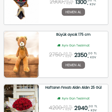
2900
1300
,00 TL
,00 TL
+ KDV
+ KDV
HEMEN AL
Büyük ayıcık 175 cm
Aynı Gün Teslimat
2750
2350
,00 TL
,00 TL
+ KDV
+ KDV
HEMEN AL
Haftanın Fırsatı Aldın Aldın 25 Gül
Aynı Gün Teslimat
4200
2940
,00 TL
,00 TL
+ KDV
+ KDV