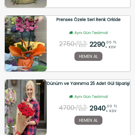
Prenses Özele Seri Renk Orkide
Aynı Gün Teslimat
2750
2290
,00 TL
,00 TL
+ KDV
+ KDV
HEMEN AL
Dünüm ve Yarınıma 25 Adet Gül Siparişi
Aynı Gün Teslimat
4700
2940
,00 TL
,00 TL
+ KDV
+ KDV
HEMEN AL