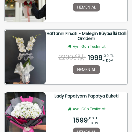
HEMEN AL
Haftanın Fırsatı - Meleğin Rüyası İki Dallı
Orkidem
Aynı Gün Teslimat
2200
1999
,00 TL
,00 TL
+ KDV
+ KDV
HEMEN AL
Lady Papatyam Papatya Buketi
Aynı Gün Teslimat
1599
,00 TL
+ KDV
HEMEN AL