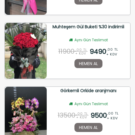
Muhteşem Gül Buketi %30 indirimli
Aynı Gün Teslimat
11900
9490
,00 TL
,00 TL
+ KDV
+ KDV
HEMEN AL
Görkemli Orkide aranjmanı
Aynı Gün Teslimat
13500
9500
,00 TL
,00 TL
+ KDV
+ KDV
HEMEN AL