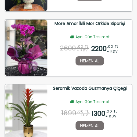
More Amor İkili Mor Orkide Siparişi
Aynı Gün Teslimat
2600
2200
,00 TL
,00 TL
+ KDV
+ KDV
HEMEN AL
Seramik Vazoda Guzmanya Çiçeği
Aynı Gün Teslimat
1699
1300
,00 TL
,00 TL
+ KDV
+ KDV
HEMEN AL