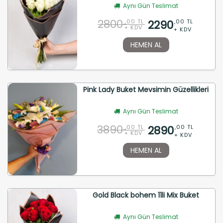
Aynı Gün Teslimat
2800
2290
,00 TL
,00 TL
+ KDV
+ KDV
HEMEN AL
Pink Lady Buket Mevsimin Güzellikleri
Aynı Gün Teslimat
3890
2890
,00 TL
,00 TL
+ KDV
+ KDV
HEMEN AL
Gold Black bohem 11li Mix Buket
Aynı Gün Teslimat