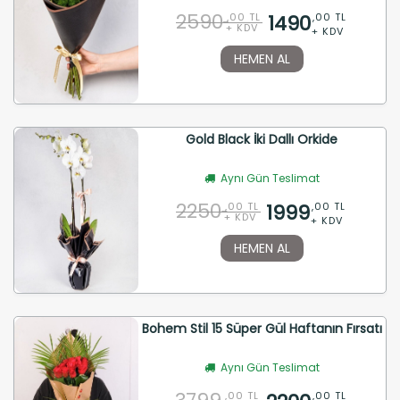
2590
1490
,00 TL
,00 TL
+ KDV
+ KDV
HEMEN AL
Gold Black İki Dallı Orkide
Aynı Gün Teslimat
2250
1999
,00 TL
,00 TL
+ KDV
+ KDV
HEMEN AL
Bohem Stil 15 Süper Gül Haftanın Fırsatı
Aynı Gün Teslimat
,00 TL
,00 TL