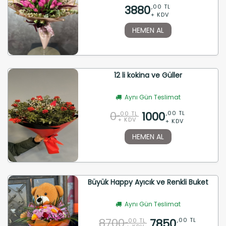
3880
,00 TL
+ KDV
HEMEN AL
12 li kokina ve Güller
Aynı Gün Teslimat
0
1000
,00 TL
,00 TL
+ KDV
+ KDV
HEMEN AL
Büyük Happy Ayıcık ve Renkli Buket
Aynı Gün Teslimat
8700
7850
,00 TL
,00 TL