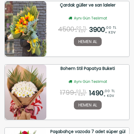
Çardak güller ve sarı laleler
Aynı Gün Teslimat
4500
3900
,00 TL
,00 TL
+ KDV
+ KDV
HEMEN AL
Bohem Stil Papatya Buketi
Aynı Gün Teslimat
1799
1490
,00 TL
,00 TL
+ KDV
+ KDV
HEMEN AL
Paşabahçe vazoda 7 adet süper gül