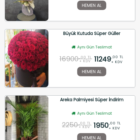
HEMEN AL
Büyük Kutuda Süper Güller
Aynı Gün Teslimat
16900
11249
,00 TL
,00 TL
+ KDV
+ KDV
HEMEN AL
Areka Palmiyesi Süper İndirim
Aynı Gün Teslimat
2250
1950
,00 TL
,00 TL
+ KDV
+ KDV
HEMEN AL