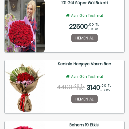
101 Gül Süper Gül Buketi
Aynı Gün Teslimat
22500
,00 TL
+ KDV
HEMEN AL
Seninle Herşeye Varım Ben
Aynı Gün Teslimat
4400
3140
,00 TL
,00 TL
+ KDV
+ KDV
HEMEN AL
Bohem 19 Etkisi