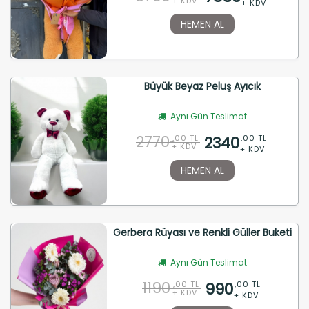
+ KDV
+ KDV
HEMEN AL
Büyük Beyaz Peluş Ayıcık
Aynı Gün Teslimat
2770
2340
,00 TL
,00 TL
+ KDV
+ KDV
HEMEN AL
Gerbera Rüyası ve Renkli Güller Buketi
Aynı Gün Teslimat
1190
990
,00 TL
,00 TL
+ KDV
+ KDV