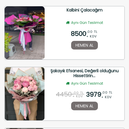
Kalbini Çalacağım
Aynı Gün Teslimat
8500
,00 TL
+ KDV
HEMEN AL
Şakayık Efsanesi, Değerli olduğunu
Hissettirin...
Aynı Gün Teslimat
4450
3979
,00 TL
,00 TL
+ KDV
+ KDV
HEMEN AL