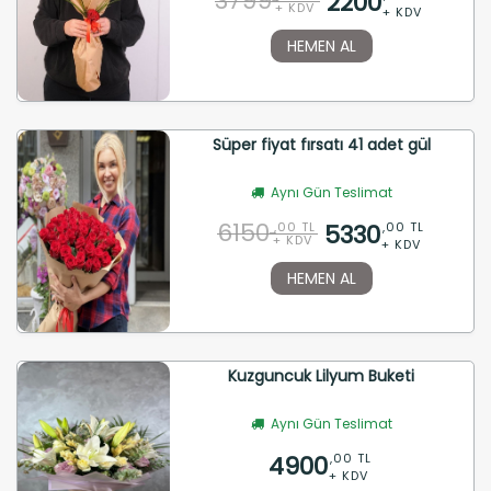
3799
2200
+ KDV
+ KDV
HEMEN AL
Süper fiyat fırsatı 41 adet gül
Aynı Gün Teslimat
6150
5330
,00 TL
,00 TL
+ KDV
+ KDV
HEMEN AL
Kuzguncuk Lilyum Buketi
Aynı Gün Teslimat
4900
,00 TL
+ KDV