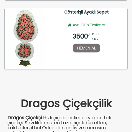
Gösterişli Ayaklı Sepet
Aynı Gün Teslimat
3500
,00 TL
+ KDV
HEMEN AL
Dragos Çiçekçilik
Dragos Çiçekçi
Hızlı çiçek teslimatı yapan tek
çiçekçi. Sevdikleriniz en taze çiçek buketleri,
kaktüsler, ithal Orkideler, açılış ve merasim