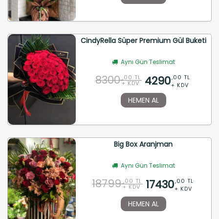
CindyRella Süper Premium Gül Buketi
Aynı Gün Teslimat
8300
4290
,00 TL
,00 TL
+ KDV
+ KDV
HEMEN AL
Big Box Aranjman
Aynı Gün Teslimat
18799
17430
,00 TL
,00 TL
+ KDV
+ KDV
HEMEN AL