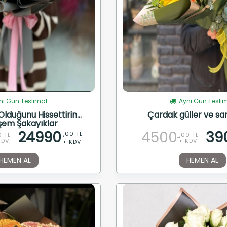
ı Gün Teslimat
Aynı Gün Tesli
lduğunu Hissettirin...
Çardak güller ve sarı
em Şakayıklar
24990
4500
39
,00 TL
0 TL
,00 TL
KDV
+ KDV
+ KDV
HEMEN AL
HEMEN AL