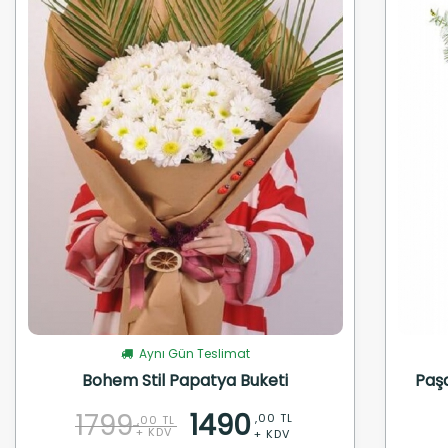
Aynı Gün Teslimat
Bohem Stil Papatya Buketi
Paş
1799
1490
,00 TL
,00 TL
+ KDV
+ KDV