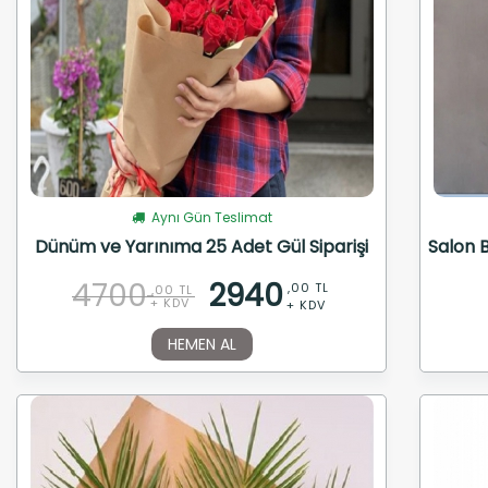
Aynı Gün Teslimat
Dünüm ve Yarınıma 25 Adet Gül Siparişi
Salon B
4700
2940
,00 TL
,00 TL
+ KDV
+ KDV
HEMEN AL