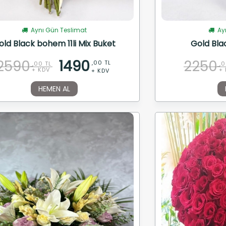
Aynı Gün Teslimat
Ayn
old Black bohem 11li Mix Buket
Gold Blac
2590
1490
2250
,00 TL
,00 TL
,0
+ KDV
+ 
+ KDV
HEMEN AL