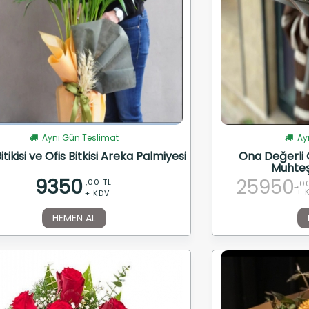
Aynı Gün Teslimat
Ayn
itikisi ve Ofis Bitkisi Areka Palmiyesi
Ona Değerli O
Muhteş
9350
25950
,00 TL
,0
+ 
+ KDV
HEMEN AL