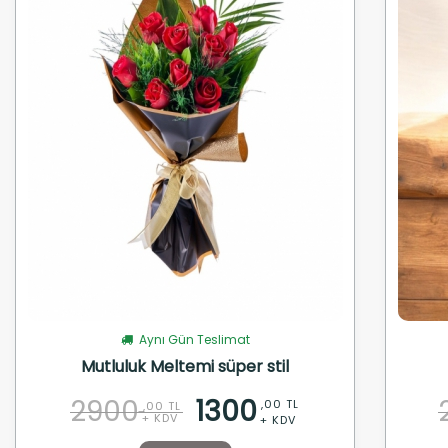
Aynı Gün Teslimat
Mutluluk Meltemi süper stil
2900
1300
,00 TL
,00 TL
+ KDV
+ KDV