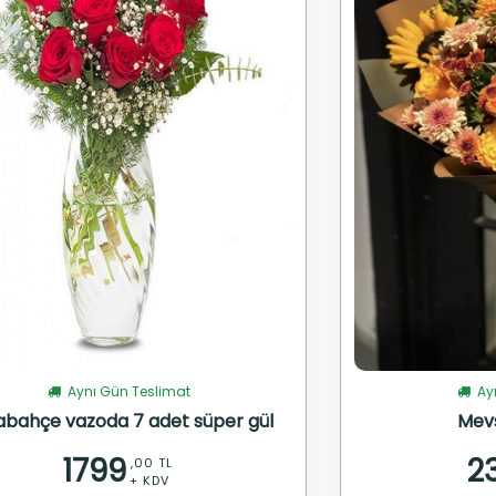
Aynı Gün Teslimat
Ayn
abahçe vazoda 7 adet süper gül
Mev
1799
2
,00 TL
+ KDV