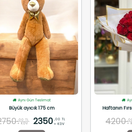
Aynı Gün Teslimat
Ayn
Büyük ayıcık 175 cm
Haftanın Fırs
2750
2350
4200
,00 TL
,00 TL
,0
+ KDV
+ 
+ KDV