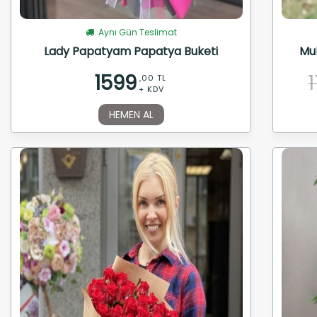
Aynı Gün Teslimat
Lady Papatyam Papatya Buketi
Muh
1599
,00 TL
+ KDV
HEMEN AL