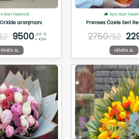
ı Gün Teslimat
Aynı Gün Tesli
Orkide aranjmanı
Prenses Özele Seri Re
9500
2750
22
,00 TL
00 TL
,00 TL
 KDV
+ KDV
+ KDV
HEMEN AL
HEMEN AL