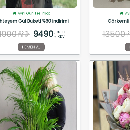
Aynı Gün Teslimat
Ayn
teşem Gül Buketi %30 indirimli
Görkemli 
11900
9490
13500
,00 TL
,00 TL
,
+ KDV
+
+ KDV
HEMEN AL