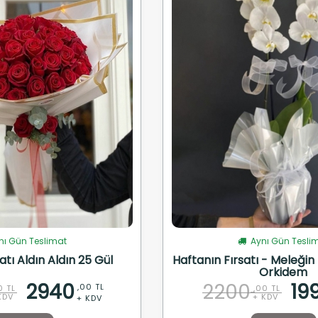
ı Gün Teslimat
Aynı Gün Tesli
atı Aldın Aldın 25 Gül
Haftanın Fırsatı - Meleğin R
Orkidem
2940
2200
19
,00 TL
0 TL
,00 TL
KDV
+ KDV
+ KDV