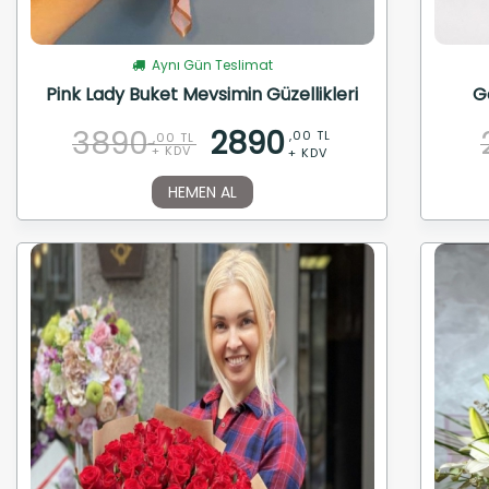
Aynı Gün Teslimat
Pink Lady Buket Mevsimin Güzellikleri
G
3890
2890
,00 TL
,00 TL
+ KDV
+ KDV
HEMEN AL