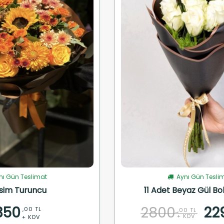
ı Gün Teslimat
Aynı Gün Tesli
sim Turuncu
11 Adet Beyaz Gül Bo
350
2800
22
,00 TL
,00 TL
+ KDV
+ KDV