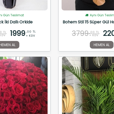
ı Gün Teslimat
Aynı Gün Tesli
k İki Dallı Orkide
Bohem Stil 15 Süper Gül Ha
1999
3799
22
,00 TL
0 TL
,00 TL
KDV
+ KDV
+ KDV
HEMEN AL
HEMEN AL