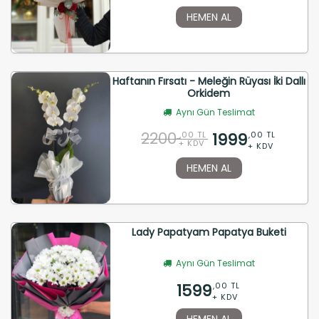
HEMEN AL
Haftanın Fırsatı - Meleğin Rüyası İki Dallı
Orkidem
Aynı Gün Teslimat
2200
1999
,00 TL
,00 TL
+ KDV
+ KDV
HEMEN AL
Lady Papatyam Papatya Buketi
Aynı Gün Teslimat
1599
,00 TL
+ KDV
HEMEN AL