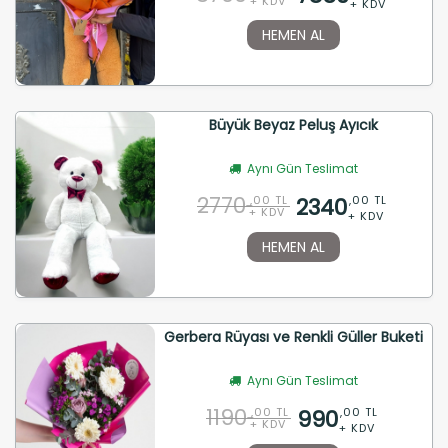
+ KDV
+ KDV
HEMEN AL
Büyük Beyaz Peluş Ayıcık
Aynı Gün Teslimat
2770
2340
,00 TL
,00 TL
+ KDV
+ KDV
HEMEN AL
Gerbera Rüyası ve Renkli Güller Buketi
Aynı Gün Teslimat
1190
990
,00 TL
,00 TL
+ KDV
+ KDV