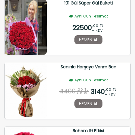
101 Gül Süper Gül Buketi
Aynı Gün Teslimat
22500
,00 TL
+ KDV
HEMEN AL
Seninle Herşeye Varım Ben
Aynı Gün Teslimat
4400
3140
,00 TL
,00 TL
+ KDV
+ KDV
HEMEN AL
Bohem 19 Etkisi