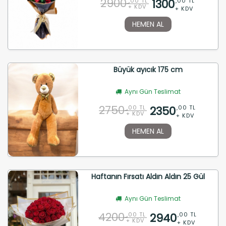
2900
1300
,00 TL
,00 TL
+ KDV
+ KDV
HEMEN AL
Büyük ayıcık 175 cm
Aynı Gün Teslimat
2750
2350
,00 TL
,00 TL
+ KDV
+ KDV
HEMEN AL
Haftanın Fırsatı Aldın Aldın 25 Gül
Aynı Gün Teslimat
4200
2940
,00 TL
,00 TL
+ KDV
+ KDV