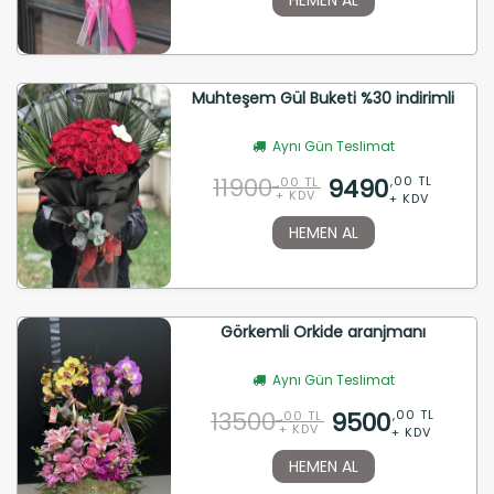
Muhteşem Gül Buketi %30 indirimli
Aynı Gün Teslimat
11900
9490
,00 TL
,00 TL
+ KDV
+ KDV
HEMEN AL
Görkemli Orkide aranjmanı
Aynı Gün Teslimat
13500
9500
,00 TL
,00 TL
+ KDV
+ KDV
HEMEN AL