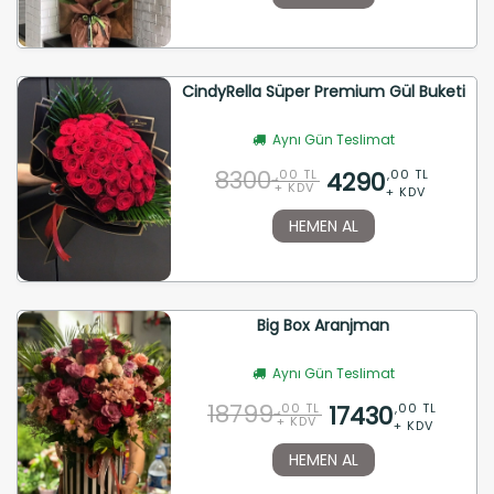
CindyRella Süper Premium Gül Buketi
Aynı Gün Teslimat
8300
4290
,00 TL
,00 TL
+ KDV
+ KDV
HEMEN AL
Big Box Aranjman
Aynı Gün Teslimat
18799
17430
,00 TL
,00 TL
+ KDV
+ KDV
HEMEN AL