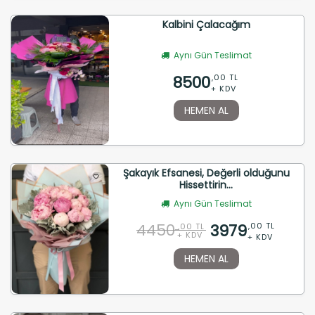
Kalbini Çalacağım
Aynı Gün Teslimat
8500
,00 TL
+ KDV
HEMEN AL
Şakayık Efsanesi, Değerli olduğunu
Hissettirin...
Aynı Gün Teslimat
4450
3979
,00 TL
,00 TL
+ KDV
+ KDV
HEMEN AL