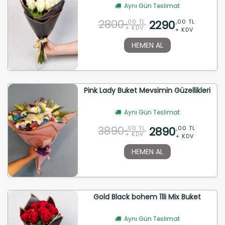
Aynı Gün Teslimat
2800
2290
,00 TL
,00 TL
+ KDV
+ KDV
HEMEN AL
Pink Lady Buket Mevsimin Güzellikleri
Aynı Gün Teslimat
3890
2890
,00 TL
,00 TL
+ KDV
+ KDV
HEMEN AL
Gold Black bohem 11li Mix Buket
Aynı Gün Teslimat