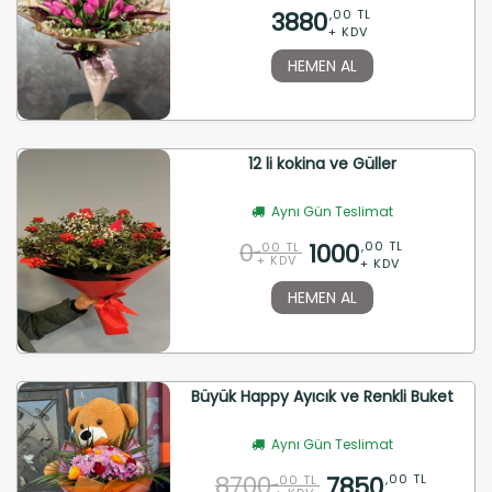
3880
,00 TL
+ KDV
HEMEN AL
12 li kokina ve Güller
Aynı Gün Teslimat
0
1000
,00 TL
,00 TL
+ KDV
+ KDV
HEMEN AL
Büyük Happy Ayıcık ve Renkli Buket
Aynı Gün Teslimat
8700
7850
,00 TL
,00 TL