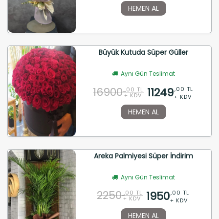
HEMEN AL
Büyük Kutuda Süper Güller
Aynı Gün Teslimat
16900
11249
,00 TL
,00 TL
+ KDV
+ KDV
HEMEN AL
Areka Palmiyesi Süper İndirim
Aynı Gün Teslimat
2250
1950
,00 TL
,00 TL
+ KDV
+ KDV
HEMEN AL