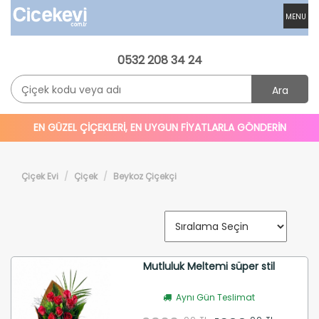
MENU
0532 208 34 24
Ara
EN GÜZEL ÇİÇEKLERİ, EN UYGUN FİYATLARLA GÖNDERİN
Çiçek Evi
Çiçek
Beykoz Çiçekçi
Mutluluk Meltemi süper stil
Aynı Gün Teslimat