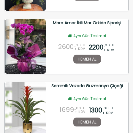
More Amor İkili Mor Orkide Siparişi
Aynı Gün Teslimat
2600
2200
,00 TL
,00 TL
+ KDV
+ KDV
HEMEN AL
Seramik Vazoda Guzmanya Çiçeği
Aynı Gün Teslimat
1699
1300
,00 TL
,00 TL
+ KDV
+ KDV
HEMEN AL