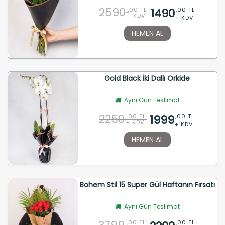
2590
1490
,00 TL
,00 TL
+ KDV
+ KDV
HEMEN AL
Gold Black İki Dallı Orkide
Aynı Gün Teslimat
2250
1999
,00 TL
,00 TL
+ KDV
+ KDV
HEMEN AL
Bohem Stil 15 Süper Gül Haftanın Fırsatı
Aynı Gün Teslimat
,00 TL
,00 TL