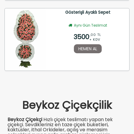
Gösterişli Ayaklı Sepet
Aynı Gün Teslimat
3500
,00 TL
+ KDV
HEMEN AL
Beykoz Çiçekçilik
Beykoz Çiçekçi
Hızlı çiçek teslimatı yapan tek
çiçekçi. Sevdikleriniz en taze çiçek buketleri,
kaktüsler, ithal Orkideler, açılış ve merasim