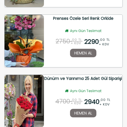
Prenses Özele Seri Renk Orkide
Aynı Gün Teslimat
2750
2290
,00 TL
,00 TL
+ KDV
+ KDV
HEMEN AL
Dünüm ve Yarınıma 25 Adet Gül Siparişi
Aynı Gün Teslimat
4700
2940
,00 TL
,00 TL
+ KDV
+ KDV
HEMEN AL