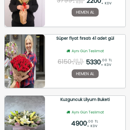
3799
2200
+ KDV
+ KDV
HEMEN AL
Süper fiyat fırsatı 41 adet gül
Aynı Gün Teslimat
6150
5330
,00 TL
,00 TL
+ KDV
+ KDV
HEMEN AL
Kuzguncuk Lilyum Buketi
Aynı Gün Teslimat
4900
,00 TL
+ KDV