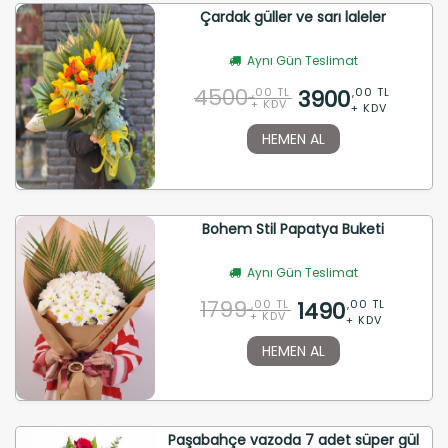
Çardak güller ve sarı laleler
Aynı Gün Teslimat
4500
3900
,00 TL
,00 TL
+ KDV
+ KDV
HEMEN AL
Bohem Stil Papatya Buketi
Aynı Gün Teslimat
1799
1490
,00 TL
,00 TL
+ KDV
+ KDV
HEMEN AL
Paşabahçe vazoda 7 adet süper gül