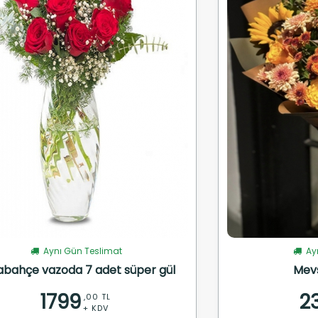
Aynı Gün Teslimat
Ayn
abahçe vazoda 7 adet süper gül
Mev
1799
2
,00 TL
+ KDV