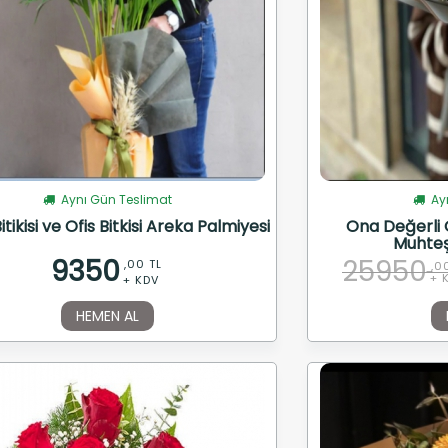
Aynı Gün Teslimat
Ayn
itikisi ve Ofis Bitkisi Areka Palmiyesi
Ona Değerli O
Muhteş
9350
25950
,00 TL
,0
+ 
+ KDV
HEMEN AL