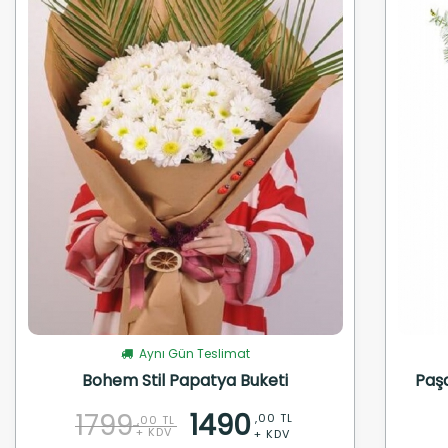
Aynı Gün Teslimat
Bohem Stil Papatya Buketi
Paş
1799
1490
,00 TL
,00 TL
+ KDV
+ KDV