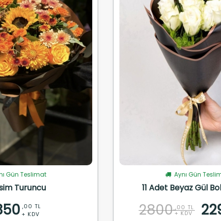
ı Gün Teslimat
Aynı Gün Tesli
sim Turuncu
11 Adet Beyaz Gül Bo
350
2800
22
,00 TL
,00 TL
+ KDV
+ KDV