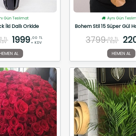
ı Gün Teslimat
Aynı Gün Tesli
k İki Dallı Orkide
Bohem Stil 15 Süper Gül Ha
1999
3799
22
,00 TL
0 TL
,00 TL
KDV
+ KDV
+ KDV
HEMEN AL
HEMEN AL