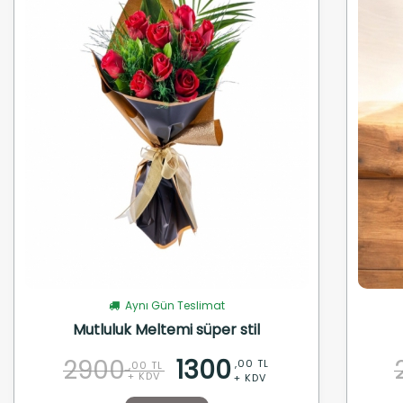
Aynı Gün Teslimat
Mutluluk Meltemi süper stil
2900
1300
,00 TL
,00 TL
+ KDV
+ KDV