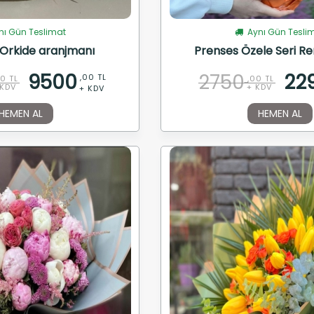
ı Gün Teslimat
Aynı Gün Tesli
Orkide aranjmanı
Prenses Özele Seri Re
9500
2750
22
,00 TL
00 TL
,00 TL
 KDV
+ KDV
+ KDV
HEMEN AL
HEMEN AL