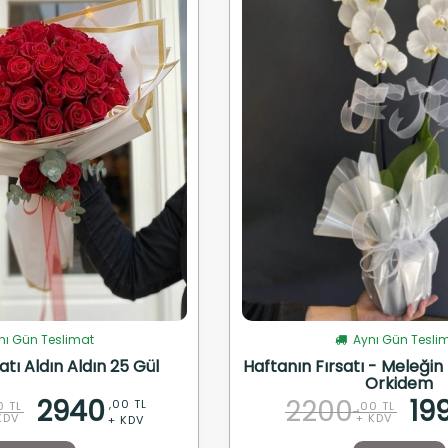
ı Gün Teslimat
Aynı Gün Tesli
atı Aldın Aldın 25 Gül
Haftanın Fırsatı - Meleğin R
Orkidem
2940
2200
19
,00 TL
0 TL
,00 TL
KDV
+ KDV
+ KDV