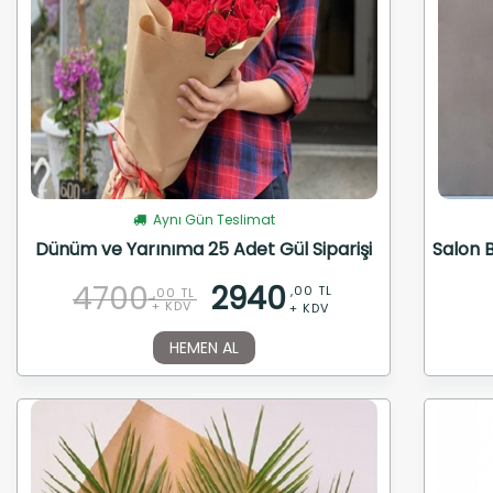
Aynı Gün Teslimat
Dünüm ve Yarınıma 25 Adet Gül Siparişi
Salon B
4700
2940
,00 TL
,00 TL
+ KDV
+ KDV
HEMEN AL