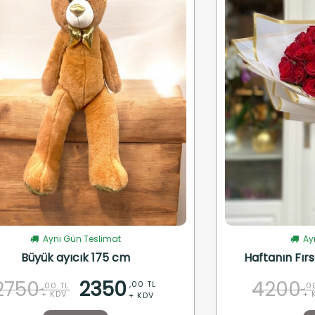
Aynı Gün Teslimat
Ayn
Büyük ayıcık 175 cm
Haftanın Fırs
2750
2350
4200
,00 TL
,00 TL
,0
+ KDV
+ 
+ KDV