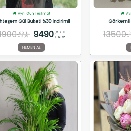
Aynı Gün Teslimat
Ayn
teşem Gül Buketi %30 indirimli
Görkemli 
11900
9490
13500
,00 TL
,00 TL
,
+ KDV
+
+ KDV
HEMEN AL