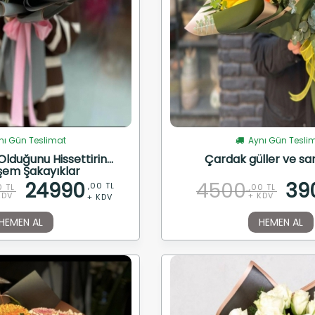
ı Gün Teslimat
Aynı Gün Tesli
lduğunu Hissettirin...
Çardak güller ve sarı
em Şakayıklar
24990
4500
39
,00 TL
0 TL
,00 TL
KDV
+ KDV
+ KDV
HEMEN AL
HEMEN AL