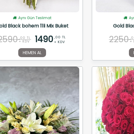
Aynı Gün Teslimat
Ayn
old Black bohem 11li Mix Buket
Gold Blac
2590
1490
2250
,00 TL
,00 TL
,0
+ KDV
+ 
+ KDV
HEMEN AL