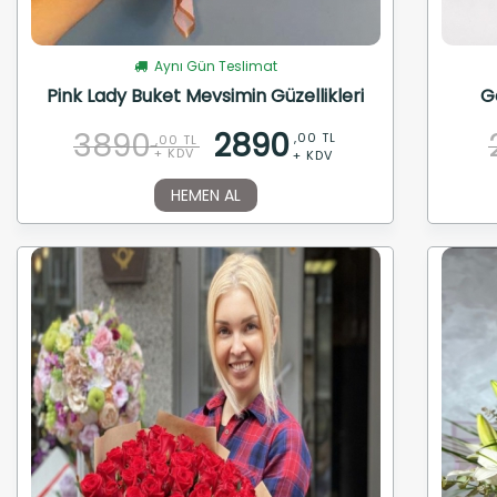
Aynı Gün Teslimat
Pink Lady Buket Mevsimin Güzellikleri
G
3890
2890
,00 TL
,00 TL
+ KDV
+ KDV
HEMEN AL