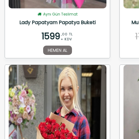
Aynı Gün Teslimat
Lady Papatyam Papatya Buketi
Muh
1599
,00 TL
+ KDV
HEMEN AL