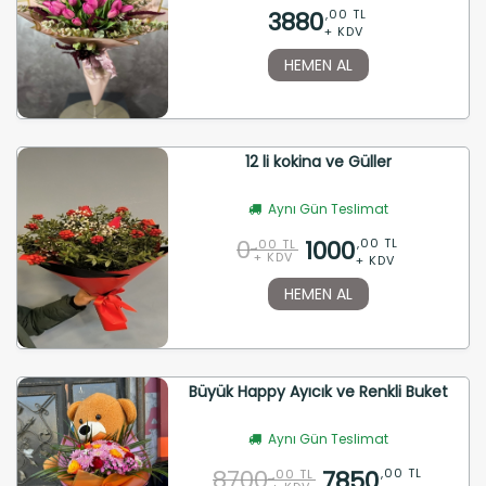
3880
,00 TL
+ KDV
HEMEN AL
12 li kokina ve Güller
Aynı Gün Teslimat
0
1000
,00 TL
,00 TL
+ KDV
+ KDV
HEMEN AL
Büyük Happy Ayıcık ve Renkli Buket
Aynı Gün Teslimat
8700
7850
,00 TL
,00 TL