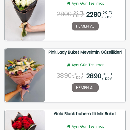
Aynı Gün Teslimat
2800
2290
,00 TL
,00 TL
+ KDV
+ KDV
HEMEN AL
Pink Lady Buket Mevsimin Güzellikleri
Aynı Gün Teslimat
3890
2890
,00 TL
,00 TL
+ KDV
+ KDV
HEMEN AL
Gold Black bohem 11li Mix Buket
Aynı Gün Teslimat