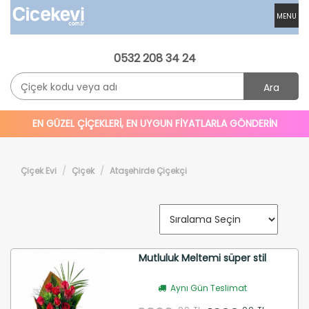
MENU
0532 208 34 24
Ara
EN GÜZEL ÇİÇEKLERİ, EN UYGUN FİYATLARLA GÖNDERİN
Çiçek Evi
Çiçek
Ataşehirde Çiçekçi
Mutluluk Meltemi süper stil
Aynı Gün Teslimat