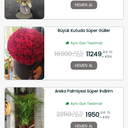
HEMEN AL
Büyük Kutuda Süper Güller
Aynı Gün Teslimat
16900
11249
,00 TL
,00 TL
+ KDV
+ KDV
HEMEN AL
Areka Palmiyesi Süper İndirim
Aynı Gün Teslimat
2250
1950
,00 TL
,00 TL
+ KDV
+ KDV
HEMEN AL