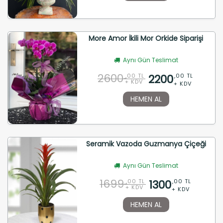
More Amor İkili Mor Orkide Siparişi
Aynı Gün Teslimat
2600
2200
,00 TL
,00 TL
+ KDV
+ KDV
HEMEN AL
Seramik Vazoda Guzmanya Çiçeği
Aynı Gün Teslimat
1699
1300
,00 TL
,00 TL
+ KDV
+ KDV
HEMEN AL