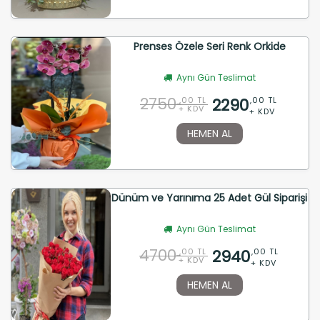
Prenses Özele Seri Renk Orkide
Aynı Gün Teslimat
2750
2290
,00 TL
,00 TL
+ KDV
+ KDV
HEMEN AL
Dünüm ve Yarınıma 25 Adet Gül Siparişi
Aynı Gün Teslimat
4700
2940
,00 TL
,00 TL
+ KDV
+ KDV
HEMEN AL