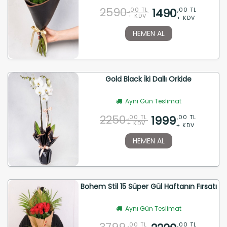
2590
1490
,00 TL
,00 TL
+ KDV
+ KDV
HEMEN AL
Gold Black İki Dallı Orkide
Aynı Gün Teslimat
2250
1999
,00 TL
,00 TL
+ KDV
+ KDV
HEMEN AL
Bohem Stil 15 Süper Gül Haftanın Fırsatı
Aynı Gün Teslimat
,00 TL
,00 TL