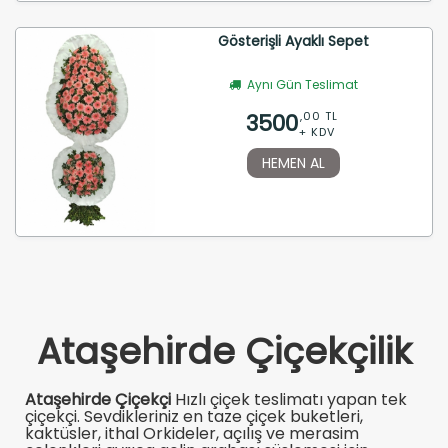
Gösterişli Ayaklı Sepet
Aynı Gün Teslimat
3500
,00 TL
+ KDV
HEMEN AL
Ataşehirde Çiçekçilik
Ataşehirde Çiçekçi
Hızlı çiçek teslimatı yapan tek
çiçekçi. Sevdikleriniz en taze çiçek buketleri,
kaktüsler, ithal Orkideler, açılış ve merasim