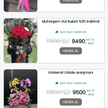
Muhteşem Gül Buketi %30 indirimli
Aynı Gün Teslimat
11900
9490
,00 TL
,00 TL
+ KDV
+ KDV
HEMEN AL
Görkemli Orkide aranjmanı
Aynı Gün Teslimat
13500
9500
,00 TL
,00 TL
+ KDV
+ KDV
HEMEN AL