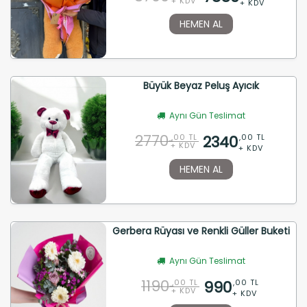
+ KDV
+ KDV
HEMEN AL
Büyük Beyaz Peluş Ayıcık
Aynı Gün Teslimat
2770
2340
,00 TL
,00 TL
+ KDV
+ KDV
HEMEN AL
Gerbera Rüyası ve Renkli Güller Buketi
Aynı Gün Teslimat
1190
990
,00 TL
,00 TL
+ KDV
+ KDV