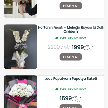
HEMEN AL
Haftanın Fırsatı - Meleğin Rüyası İki Dallı
Orkidem
Aynı Gün Teslimat
2200
1999
,00 TL
,00 TL
+ KDV
+ KDV
HEMEN AL
Lady Papatyam Papatya Buketi
Aynı Gün Teslimat
1599
,00 TL
+ KDV
HEMEN AL