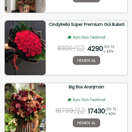
CindyRella Süper Premium Gül Buketi
Aynı Gün Teslimat
8300
4290
,00 TL
,00 TL
+ KDV
+ KDV
HEMEN AL
Big Box Aranjman
Aynı Gün Teslimat
18799
17430
,00 TL
,00 TL
+ KDV
+ KDV
HEMEN AL