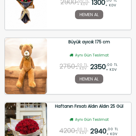
2900
1300
,00 TL
,00 TL
+ KDV
+ KDV
HEMEN AL
Büyük ayıcık 175 cm
Aynı Gün Teslimat
2750
2350
,00 TL
,00 TL
+ KDV
+ KDV
HEMEN AL
Haftanın Fırsatı Aldın Aldın 25 Gül
Aynı Gün Teslimat
4200
2940
,00 TL
,00 TL
+ KDV
+ KDV