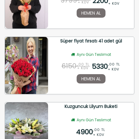
3799
2200
+ KDV
+ KDV
HEMEN AL
Süper fiyat fırsatı 41 adet gül
Aynı Gün Teslimat
6150
5330
,00 TL
,00 TL
+ KDV
+ KDV
HEMEN AL
Kuzguncuk Lilyum Buketi
Aynı Gün Teslimat
4900
,00 TL
+ KDV