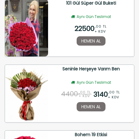
101 Gül Süper Gül Buketi
Aynı Gün Teslimat
22500
,00 TL
+ KDV
HEMEN AL
Seninle Herşeye Varım Ben
Aynı Gün Teslimat
4400
3140
,00 TL
,00 TL
+ KDV
+ KDV
HEMEN AL
Bohem 19 Etkisi