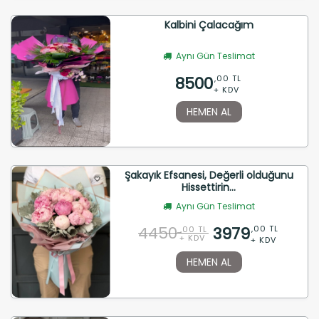
Kalbini Çalacağım
Aynı Gün Teslimat
8500
,00 TL
+ KDV
HEMEN AL
Şakayık Efsanesi, Değerli olduğunu
Hissettirin...
Aynı Gün Teslimat
4450
3979
,00 TL
,00 TL
+ KDV
+ KDV
HEMEN AL