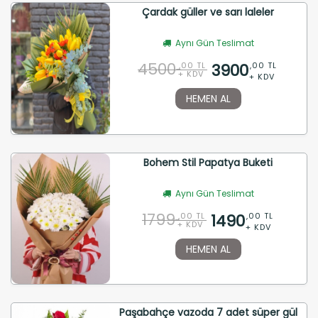
Çardak güller ve sarı laleler
Aynı Gün Teslimat
4500
3900
,00 TL
,00 TL
+ KDV
+ KDV
HEMEN AL
Bohem Stil Papatya Buketi
Aynı Gün Teslimat
1799
1490
,00 TL
,00 TL
+ KDV
+ KDV
HEMEN AL
Paşabahçe vazoda 7 adet süper gül