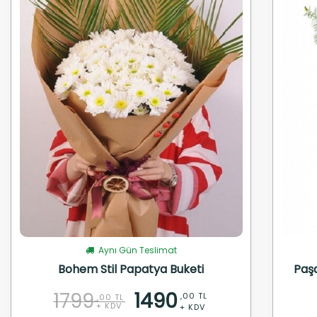
Aynı Gün Teslimat
Bohem Stil Papatya Buketi
Paş
1799
1490
,00 TL
,00 TL
+ KDV
+ KDV