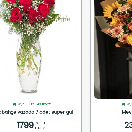
Aynı Gün Teslimat
Ayn
abahçe vazoda 7 adet süper gül
Mev
1799
2
,00 TL
+ KDV