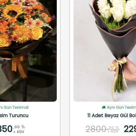
ı Gün Teslimat
Aynı Gün Tesli
sim Turuncu
11 Adet Beyaz Gül Bo
350
2800
22
,00 TL
,00 TL
+ KDV
+ KDV