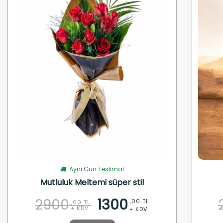
Aynı Gün Teslimat
Mutluluk Meltemi süper stil
2900
1300
,00 TL
,00 TL
+ KDV
+ KDV