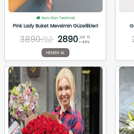
Aynı Gün Teslimat
Pink Lady Buket Mevsimin Güzellikleri
G
3890
2890
,00 TL
,00 TL
+ KDV
+ KDV
HEMEN AL