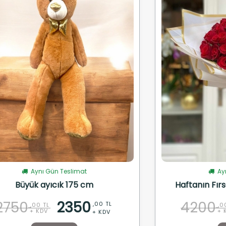
Aynı Gün Teslimat
Ayn
Büyük ayıcık 175 cm
Haftanın Fırs
2750
2350
4200
,00 TL
,00 TL
,0
+ KDV
+ 
+ KDV