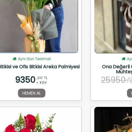
Aynı Gün Teslimat
Ayn
itikisi ve Ofis Bitkisi Areka Palmiyesi
Ona Değerli O
Muhteş
9350
25950
,00 TL
,0
+ 
+ KDV
HEMEN AL