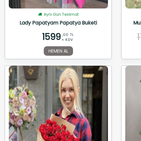
Aynı Gün Teslimat
Lady Papatyam Papatya Buketi
Muh
1599
,00 TL
+ KDV
HEMEN AL