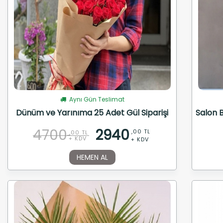
Aynı Gün Teslimat
Dünüm ve Yarınıma 25 Adet Gül Siparişi
Salon B
4700
2940
,00 TL
,00 TL
+ KDV
+ KDV
HEMEN AL