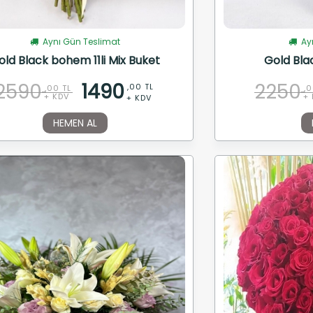
Aynı Gün Teslimat
Ayn
old Black bohem 11li Mix Buket
Gold Blac
2590
1490
2250
,00 TL
,00 TL
,0
+ KDV
+ 
+ KDV
HEMEN AL