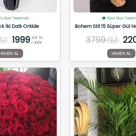
ı Gün Teslimat
Aynı Gün Tesli
k İki Dallı Orkide
Bohem Stil 15 Süper Gül Ha
1999
3799
22
,00 TL
0 TL
,00 TL
KDV
+ KDV
+ KDV
HEMEN AL
HEMEN AL