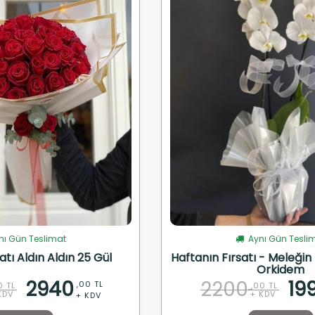
ı Gün Teslimat
Aynı Gün Tesli
atı Aldın Aldın 25 Gül
Haftanın Fırsatı - Meleğin R
Orkidem
2940
2200
19
,00 TL
0 TL
,00 TL
KDV
+ KDV
+ KDV