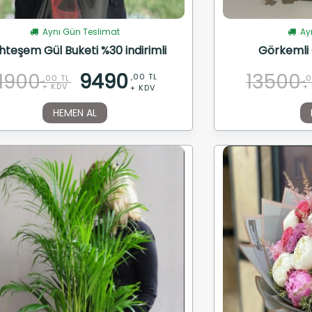
Aynı Gün Teslimat
Ayn
teşem Gül Buketi %30 indirimli
Görkemli 
11900
9490
13500
,00 TL
,00 TL
,
+ KDV
+
+ KDV
HEMEN AL