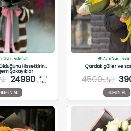
ı Gün Teslimat
Aynı Gün Tesli
lduğunu Hissettirin...
Çardak güller ve sarı
em Şakayıklar
24990
4500
39
,00 TL
0 TL
,00 TL
KDV
+ KDV
+ KDV
HEMEN AL
HEMEN AL