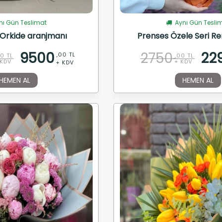
ı Gün Teslimat
Aynı Gün Tesli
Orkide aranjmanı
Prenses Özele Seri Re
9500
2750
22
,00 TL
00 TL
,00 TL
 KDV
+ KDV
+ KDV
HEMEN AL
HEMEN AL