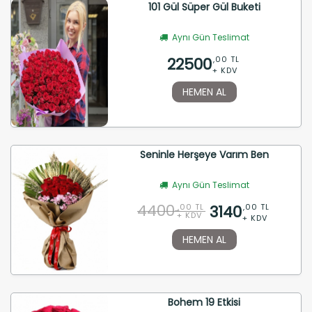
101 Gül Süper Gül Buketi
Aynı Gün Teslimat
22500
,00 TL
+ KDV
HEMEN AL
Seninle Herşeye Varım Ben
Aynı Gün Teslimat
4400
3140
,00 TL
,00 TL
+ KDV
+ KDV
HEMEN AL
Bohem 19 Etkisi