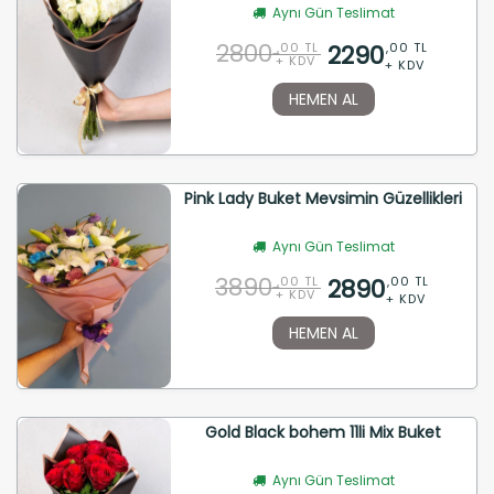
Aynı Gün Teslimat
2800
2290
,00 TL
,00 TL
+ KDV
+ KDV
HEMEN AL
Pink Lady Buket Mevsimin Güzellikleri
Aynı Gün Teslimat
3890
2890
,00 TL
,00 TL
+ KDV
+ KDV
HEMEN AL
Gold Black bohem 11li Mix Buket
Aynı Gün Teslimat