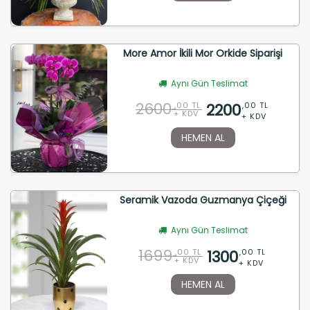
More Amor İkili Mor Orkide Siparişi
Aynı Gün Teslimat
2600
2200
,00 TL
,00 TL
+ KDV
+ KDV
HEMEN AL
Seramik Vazoda Guzmanya Çiçeği
Aynı Gün Teslimat
1699
1300
,00 TL
,00 TL
+ KDV
+ KDV
HEMEN AL