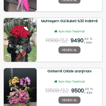
Muhteşem Gül Buketi %30 indirimli
Aynı Gün Teslimat
11900
9490
,00 TL
,00 TL
+ KDV
+ KDV
HEMEN AL
Görkemli Orkide aranjmanı
Aynı Gün Teslimat
13500
9500
,00 TL
,00 TL
+ KDV
+ KDV
HEMEN AL