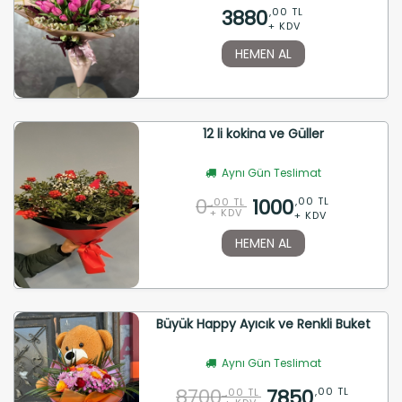
3880
,00 TL
+ KDV
HEMEN AL
12 li kokina ve Güller
Aynı Gün Teslimat
0
1000
,00 TL
,00 TL
+ KDV
+ KDV
HEMEN AL
Büyük Happy Ayıcık ve Renkli Buket
Aynı Gün Teslimat
8700
7850
,00 TL
,00 TL