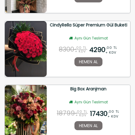
CindyRella Süper Premium Gül Buketi
Aynı Gün Teslimat
8300
4290
,00 TL
,00 TL
+ KDV
+ KDV
HEMEN AL
Big Box Aranjman
Aynı Gün Teslimat
18799
17430
,00 TL
,00 TL
+ KDV
+ KDV
HEMEN AL