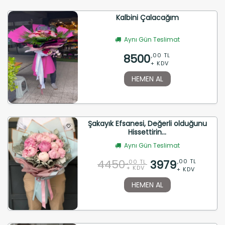
Kalbini Çalacağım
Aynı Gün Teslimat
8500
,00 TL
+ KDV
HEMEN AL
Şakayık Efsanesi, Değerli olduğunu
Hissettirin...
Aynı Gün Teslimat
4450
3979
,00 TL
,00 TL
+ KDV
+ KDV
HEMEN AL