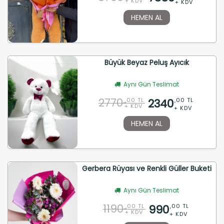
+ KDV
+ KDV
HEMEN AL
Büyük Beyaz Peluş Ayıcık
Aynı Gün Teslimat
2770
2340
,00 TL
,00 TL
+ KDV
+ KDV
HEMEN AL
Gerbera Rüyası ve Renkli Güller Buketi
Aynı Gün Teslimat
1190
990
,00 TL
,00 TL
+ KDV
+ KDV