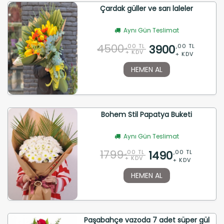
Çardak güller ve sarı laleler
Aynı Gün Teslimat
4500
3900
,00 TL
,00 TL
+ KDV
+ KDV
HEMEN AL
Bohem Stil Papatya Buketi
Aynı Gün Teslimat
1799
1490
,00 TL
,00 TL
+ KDV
+ KDV
HEMEN AL
Paşabahçe vazoda 7 adet süper gül