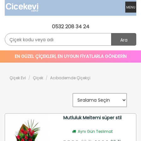
MENU
0532 208 34 24
Ara
EN GÜZEL ÇİÇEKLERİ, EN UYGUN FİYATLARLA GÖNDERİN
Çiçek Evi
Çiçek
Acıbademde Çiçekçi
Mutluluk Meltemi süper stil
Aynı Gün Teslimat