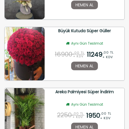
HEMEN AL
Büyük Kutuda Süper Güller
Aynı Gün Teslimat
16900
11249
,00 TL
,00 TL
+ KDV
+ KDV
HEMEN AL
Areka Palmiyesi Süper İndirim
Aynı Gün Teslimat
2250
1950
,00 TL
,00 TL
+ KDV
+ KDV
HEMEN AL