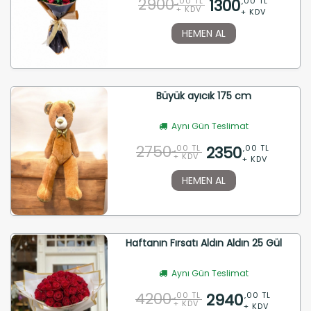
2900
1300
,00 TL
,00 TL
+ KDV
+ KDV
HEMEN AL
Büyük ayıcık 175 cm
Aynı Gün Teslimat
2750
2350
,00 TL
,00 TL
+ KDV
+ KDV
HEMEN AL
Haftanın Fırsatı Aldın Aldın 25 Gül
Aynı Gün Teslimat
4200
2940
,00 TL
,00 TL
+ KDV
+ KDV