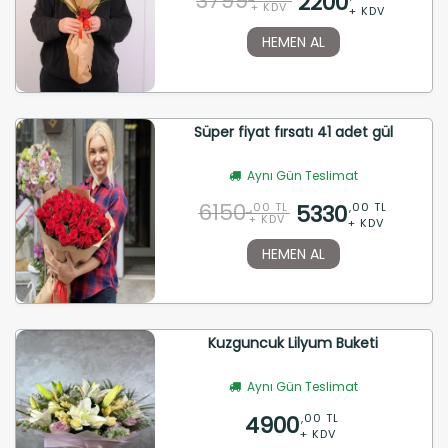
3799
2200
+ KDV
+ KDV
HEMEN AL
Süper fiyat fırsatı 41 adet gül
Aynı Gün Teslimat
6150
5330
,00 TL
,00 TL
+ KDV
+ KDV
HEMEN AL
Kuzguncuk Lilyum Buketi
Aynı Gün Teslimat
4900
,00 TL
+ KDV