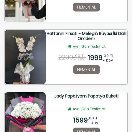
HEMEN AL
Haftanın Fırsatı - Meleğin Rüyası İki Dallı
Orkidem
Aynı Gün Teslimat
2200
1999
,00 TL
,00 TL
+ KDV
+ KDV
HEMEN AL
Lady Papatyam Papatya Buketi
Aynı Gün Teslimat
1599
,00 TL
+ KDV
HEMEN AL