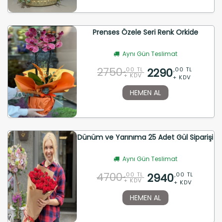
Prenses Özele Seri Renk Orkide
Aynı Gün Teslimat
2750
2290
,00 TL
,00 TL
+ KDV
+ KDV
HEMEN AL
Dünüm ve Yarınıma 25 Adet Gül Siparişi
Aynı Gün Teslimat
4700
2940
,00 TL
,00 TL
+ KDV
+ KDV
HEMEN AL