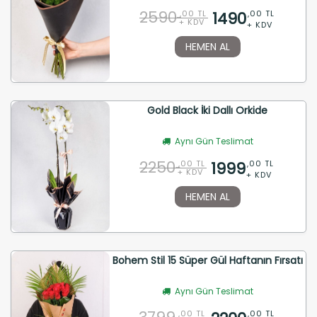
2590
1490
,00 TL
,00 TL
+ KDV
+ KDV
HEMEN AL
Gold Black İki Dallı Orkide
Aynı Gün Teslimat
2250
1999
,00 TL
,00 TL
+ KDV
+ KDV
HEMEN AL
Bohem Stil 15 Süper Gül Haftanın Fırsatı
Aynı Gün Teslimat
,00 TL
,00 TL