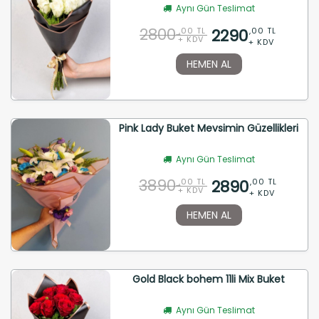
Aynı Gün Teslimat
2800
2290
,00 TL
,00 TL
+ KDV
+ KDV
HEMEN AL
Pink Lady Buket Mevsimin Güzellikleri
Aynı Gün Teslimat
3890
2890
,00 TL
,00 TL
+ KDV
+ KDV
HEMEN AL
Gold Black bohem 11li Mix Buket
Aynı Gün Teslimat