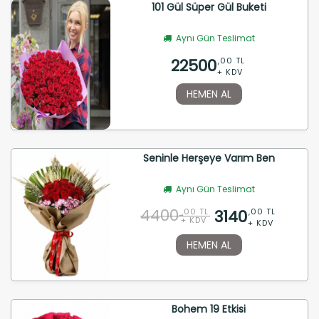
101 Gül Süper Gül Buketi
Aynı Gün Teslimat
22500
,00 TL
+ KDV
HEMEN AL
Seninle Herşeye Varım Ben
Aynı Gün Teslimat
4400
3140
,00 TL
,00 TL
+ KDV
+ KDV
HEMEN AL
Bohem 19 Etkisi