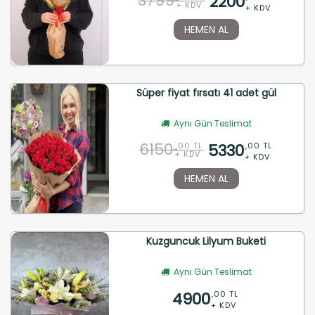
3799
2200
+ KDV
+ KDV
HEMEN AL
Süper fiyat fırsatı 41 adet gül
Aynı Gün Teslimat
6150
5330
,00 TL
,00 TL
+ KDV
+ KDV
HEMEN AL
Kuzguncuk Lilyum Buketi
Aynı Gün Teslimat
4900
,00 TL
+ KDV