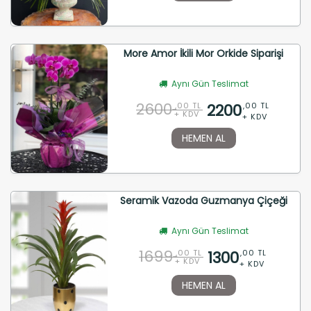
More Amor İkili Mor Orkide Siparişi
Aynı Gün Teslimat
2600
2200
,00 TL
,00 TL
+ KDV
+ KDV
HEMEN AL
Seramik Vazoda Guzmanya Çiçeği
Aynı Gün Teslimat
1699
1300
,00 TL
,00 TL
+ KDV
+ KDV
HEMEN AL