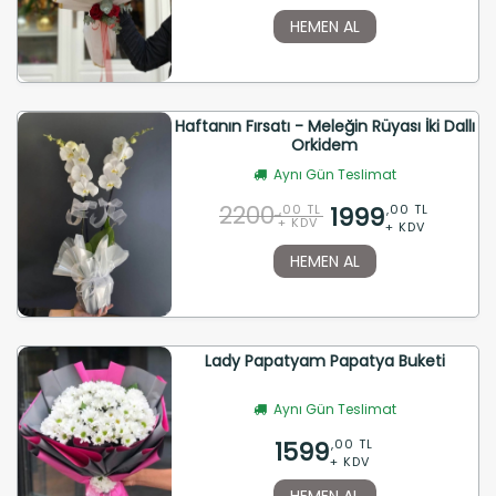
HEMEN AL
Haftanın Fırsatı - Meleğin Rüyası İki Dallı
Orkidem
Aynı Gün Teslimat
2200
1999
,00 TL
,00 TL
+ KDV
+ KDV
HEMEN AL
Lady Papatyam Papatya Buketi
Aynı Gün Teslimat
1599
,00 TL
+ KDV
HEMEN AL