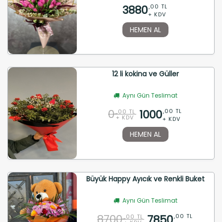
3880
,00 TL
+ KDV
HEMEN AL
12 li kokina ve Güller
Aynı Gün Teslimat
0
1000
,00 TL
,00 TL
+ KDV
+ KDV
HEMEN AL
Büyük Happy Ayıcık ve Renkli Buket
Aynı Gün Teslimat
8700
7850
,00 TL
,00 TL