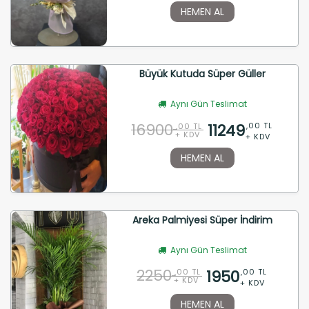
HEMEN AL
Büyük Kutuda Süper Güller
Aynı Gün Teslimat
16900
11249
,00 TL
,00 TL
+ KDV
+ KDV
HEMEN AL
Areka Palmiyesi Süper İndirim
Aynı Gün Teslimat
2250
1950
,00 TL
,00 TL
+ KDV
+ KDV
HEMEN AL