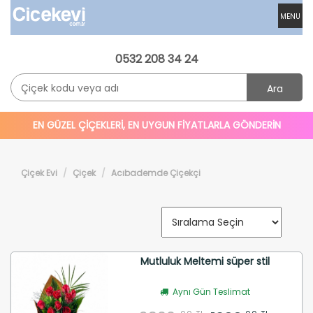
MENU
0532 208 34 24
Ara
EN GÜZEL ÇİÇEKLERİ, EN UYGUN FİYATLARLA GÖNDERİN
Çiçek Evi
Çiçek
Acıbademde Çiçekçi
Mutluluk Meltemi süper stil
Aynı Gün Teslimat