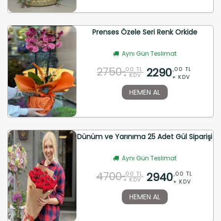
Prenses Özele Seri Renk Orkide
Aynı Gün Teslimat
2750
2290
,00 TL
,00 TL
+ KDV
+ KDV
HEMEN AL
Dünüm ve Yarınıma 25 Adet Gül Siparişi
Aynı Gün Teslimat
4700
2940
,00 TL
,00 TL
+ KDV
+ KDV
HEMEN AL