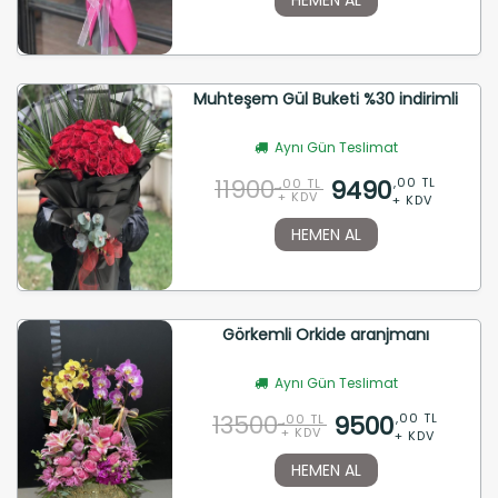
Muhteşem Gül Buketi %30 indirimli
Aynı Gün Teslimat
11900
9490
,00 TL
,00 TL
+ KDV
+ KDV
HEMEN AL
Görkemli Orkide aranjmanı
Aynı Gün Teslimat
13500
9500
,00 TL
,00 TL
+ KDV
+ KDV
HEMEN AL