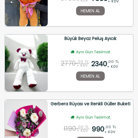
+ KDV
+ KDV
HEMEN AL
Büyük Beyaz Peluş Ayıcık
Aynı Gün Teslimat
2770
2340
,00 TL
,00 TL
+ KDV
+ KDV
HEMEN AL
Gerbera Rüyası ve Renkli Güller Buketi
Aynı Gün Teslimat
1190
990
,00 TL
,00 TL
+ KDV
+ KDV