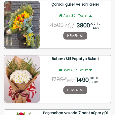
Çardak güller ve sarı laleler
Aynı Gün Teslimat
4500
3900
,00 TL
,00 TL
+ KDV
+ KDV
HEMEN AL
Bohem Stil Papatya Buketi
Aynı Gün Teslimat
1799
1490
,00 TL
,00 TL
+ KDV
+ KDV
HEMEN AL
Paşabahçe vazoda 7 adet süper gül