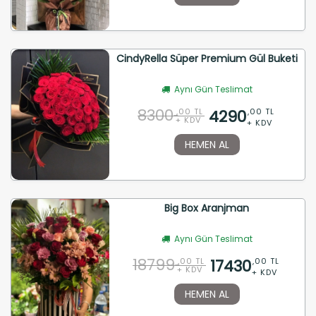
CindyRella Süper Premium Gül Buketi
Aynı Gün Teslimat
8300
4290
,00 TL
,00 TL
+ KDV
+ KDV
HEMEN AL
Big Box Aranjman
Aynı Gün Teslimat
18799
17430
,00 TL
,00 TL
+ KDV
+ KDV
HEMEN AL