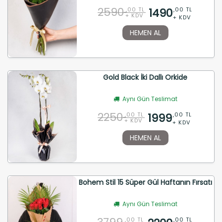
2590
1490
,00 TL
,00 TL
+ KDV
+ KDV
HEMEN AL
Gold Black İki Dallı Orkide
Aynı Gün Teslimat
2250
1999
,00 TL
,00 TL
+ KDV
+ KDV
HEMEN AL
Bohem Stil 15 Süper Gül Haftanın Fırsatı
Aynı Gün Teslimat
,00 TL
,00 TL