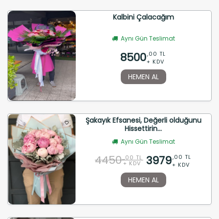
Kalbini Çalacağım
Aynı Gün Teslimat
8500
,00 TL
+ KDV
HEMEN AL
Şakayık Efsanesi, Değerli olduğunu
Hissettirin...
Aynı Gün Teslimat
4450
3979
,00 TL
,00 TL
+ KDV
+ KDV
HEMEN AL