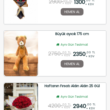
2900
1300
,00 TL
,00 TL
+ KDV
+ KDV
HEMEN AL
Büyük ayıcık 175 cm
Aynı Gün Teslimat
2750
2350
,00 TL
,00 TL
+ KDV
+ KDV
HEMEN AL
Haftanın Fırsatı Aldın Aldın 25 Gül
Aynı Gün Teslimat
4200
2940
,00 TL
,00 TL
+ KDV
+ KDV