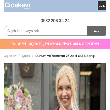
MENU
0532 208 34 24
Ara
EN GÜZEL ÇİÇEKLERİ, EN UYGUN FİYATLARLA GÖNDERİN
Çiçek Evi
Çiçek
Dünüm ve Yarınıma 25 Adet Gül Siparişi