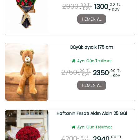
2900
1300
,00 TL
,00 TL
+ KDV
+ KDV
HEMEN AL
Büyük ayıcık 175 cm
Aynı Gün Teslimat
2750
2350
,00 TL
,00 TL
+ KDV
+ KDV
HEMEN AL
Haftanın Fırsatı Aldın Aldın 25 Gül
Aynı Gün Teslimat
4200
2940
,00 TL
,00 TL