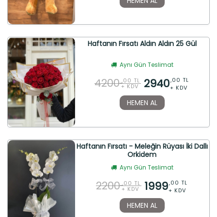
HEMEN AL
Haftanın Fırsatı Aldın Aldın 25 Gül
Aynı Gün Teslimat
4200
2940
,00 TL
,00 TL
+ KDV
+ KDV
HEMEN AL
Haftanın Fırsatı - Meleğin Rüyası İki Dallı
Orkidem
Aynı Gün Teslimat
2200
1999
,00 TL
,00 TL
+ KDV
+ KDV
HEMEN AL