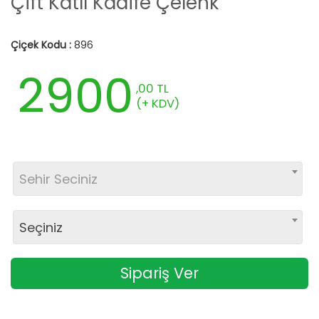
Çift Katlı Kadife Çelenk
Çiçek Kodu :
896
2900
,00 TL
(+ KDV)
Sehir Seciniz
Seçiniz
Sipariş Ver