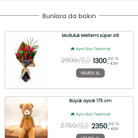
Bunlara da bakın
Mutluluk Meltemi süper stil
Aynı Gün Teslimat
2900
1300
,00 TL
,00 TL
+ KDV
+ KDV
HEMEN AL
Büyük ayıcık 175 cm
Aynı Gün Teslimat
2750
2350
,00 TL
,00 TL
+ KDV
+ KDV